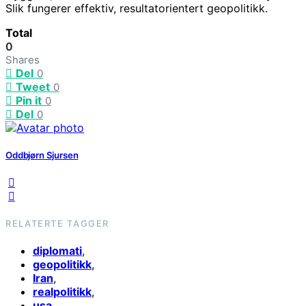
Slik fungerer effektiv, resultatorientert geopolitikk.
Total
0
Shares
Del
0
Tweet
0
Pin it
0
Del
0
Oddbjørn Sjursen
RELATERTE TAGGER
diplomati
,
geopolitikk
,
Iran
,
realpolitikk
,
usa