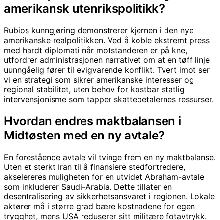
amerikansk utenrikspolitikk?
Rubios kunngjøring demonstrerer kjernen i den nye
amerikanske realpolitikken. Ved å koble ekstremt press
med hardt diplomati når motstanderen er på kne,
utfordrer administrasjonen narrativet om at en tøff linje
uunngåelig fører til evigvarende konflikt. Tvert imot ser
vi en strategi som sikrer amerikanske interesser og
regional stabilitet, uten behov for kostbar statlig
intervensjonisme som tapper skattebetalernes ressurser.
Hvordan endres maktbalansen i
Midtøsten med en ny avtale?
En forestående avtale vil tvinge frem en ny maktbalanse.
Uten et sterkt Iran til å finansiere stedfortredere,
akselereres muligheten for en utvidet Abraham-avtale
som inkluderer Saudi-Arabia. Dette tillater en
desentralisering av sikkerhetsansvaret i regionen. Lokale
aktører må i større grad bære kostnadene for egen
trygghet, mens USA reduserer sitt militære fotavtrykk.