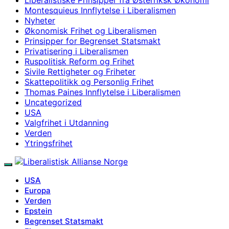
Montesquieus Innflytelse i Liberalismen
Nyheter
Økonomisk Frihet og Liberalismen
Prinsipper for Begrenset Statsmakt
Privatisering i Liberalismen
Ruspolitisk Reform og Frihet
Sivile Rettigheter og Friheter
Skattepolitikk og Personlig Frihet
Thomas Paines Innflytelse i Liberalismen
Uncategorized
USA
Valgfrihet i Utdanning
Verden
Ytringsfrihet
USA
Europa
Verden
Epstein
Begrenset Statsmakt