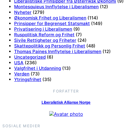
Liberalistiske Prinsipper fra Østerriksk Økonomi
(9)
Montesquieus Innflytelse i Liberalismen
(12)
Nyheter
(279)
Økonomisk Frihet og Liberalismen
(114)
Prinsipper for Begrenset Statsmakt
(149)
Privatisering i Liberalismen
(9)
Ruspolitisk Reform og Frihet
(7)
Sivile Rettigheter og Friheter
(24)
Skattepolitikk og Personlig Frihet
(48)
Thomas Paines Innflytelse i Liberalismen
(12)
Uncategorized
(6)
USA
(236)
Valgfrihet i Utdanning
(13)
Verden
(73)
Ytringsfrihet
(35)
FORFATTER
Liberalistisk Allianse Norge
SOSIALE MEDIER