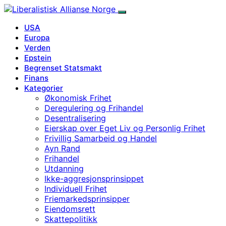
USA
Europa
Verden
Epstein
Begrenset Statsmakt
Finans
Kategorier
Økonomisk Frihet
Deregulering og Frihandel
Desentralisering
Eierskap over Eget Liv og Personlig Frihet
Frivillig Samarbeid og Handel
Ayn Rand
Frihandel
Utdanning
Ikke-aggresjonsprinsippet
Individuell Frihet
Friemarkedsprinsipper
Eiendomsrett
Skattepolitikk