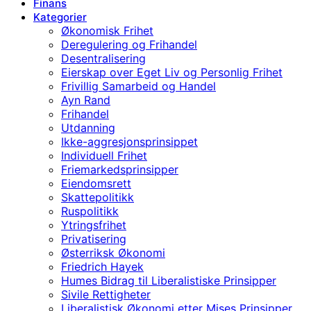
Finans
Kategorier
Økonomisk Frihet
Deregulering og Frihandel
Desentralisering
Eierskap over Eget Liv og Personlig Frihet
Frivillig Samarbeid og Handel
Ayn Rand
Frihandel
Utdanning
Ikke-aggresjonsprinsippet
Individuell Frihet
Friemarkedsprinsipper
Eiendomsrett
Skattepolitikk
Ruspolitikk
Ytringsfrihet
Privatisering
Østerriksk Økonomi
Friedrich Hayek
Humes Bidrag til Liberalistiske Prinsipper
Sivile Rettigheter
Liberalistisk Økonomi etter Mises Prinsipper