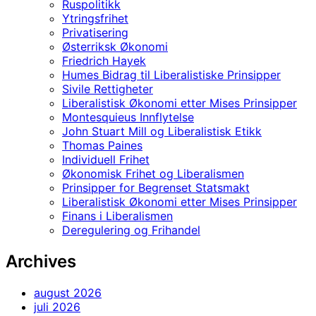
Ruspolitikk
Ytringsfrihet
Privatisering
Østerriksk Økonomi
Friedrich Hayek
Humes Bidrag til Liberalistiske Prinsipper
Sivile Rettigheter
Liberalistisk Økonomi etter Mises Prinsipper
Montesquieus Innflytelse
John Stuart Mill og Liberalistisk Etikk
Thomas Paines
Individuell Frihet
Økonomisk Frihet og Liberalismen
Prinsipper for Begrenset Statsmakt
Liberalistisk Økonomi etter Mises Prinsipper
Finans i Liberalismen
Deregulering og Frihandel
Archives
august 2026
juli 2026