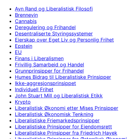
Ayn Rand og Liberalistisk Filosofi
Brennevin
Cannabis
Deregulering og Frihandel
Desentraliserte Styringssystemer
Eierskap over Eget Liv og Personlig Frihet
Epstein
EU
Finans i Liberalismen
Frivillig Samarbeid og Handel
Grunnprinsipper for Frihandel
Humes Bidrag til Liberalistiske Prinsipper
Ikke-aggresjonsprinsippet
Individuell Frihet
John Stuart Mill og Liberalistisk Etikk
Krypto
Liberalistisk Økonomi etter Mises Prinsipper
Liberalistisk Økonomisk Tenkning
Liberalistiske Friemarkedsprinsipper
Liberalistiske Prinsipper for Eiendomsrett
Liberalistiske Prinsipper fra Friedrich Hayek
Liberalistiske Prinsipper fra Østerriksk Økonomi