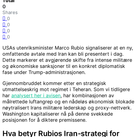
Total
0
Shares
0
0
0
0
USAs utenriksminister Marco Rubio signaliserer at en ny,
omfattende avtale med Iran kan bli presentert i dag.
Dette markerer et avgjørende skifte fra intense militære
og økonomiske sanksjoner til en konkret diplomatisk
fase under Trump-administrasjonen.
Gjennombruddet kommer etter en strategisk
utmattelseskrig mot regimet i Teheran. Som vi tidligere
har
analysert her i avisen
, har kombinasjonen av
målrettede luftangrep og en nådeløs økonomisk blokade
nøytralisert Irans militære lederskap og proxy-nettverk.
Washington kapitaliserer nå på denne svekkede
posisjonen for å diktere premissene.
Hva betyr Rubios Iran-strategi for