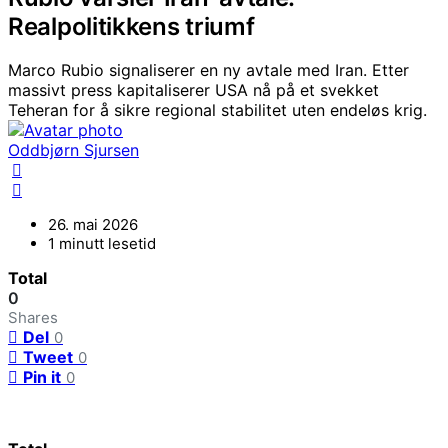
Realpolitikkens triumf
Marco Rubio signaliserer en ny avtale med Iran. Etter
massivt press kapitaliserer USA nå på et svekket
Teheran for å sikre regional stabilitet uten endeløs krig.
Oddbjørn Sjursen
26. mai 2026
1 minutt lesetid
Total
0
Shares
Del
0
Tweet
0
Pin it
0