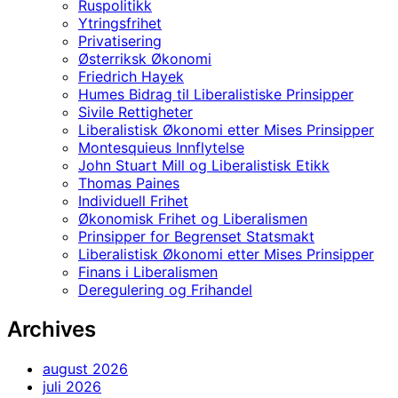
Ruspolitikk
Ytringsfrihet
Privatisering
Østerriksk Økonomi
Friedrich Hayek
Humes Bidrag til Liberalistiske Prinsipper
Sivile Rettigheter
Liberalistisk Økonomi etter Mises Prinsipper
Montesquieus Innflytelse
John Stuart Mill og Liberalistisk Etikk
Thomas Paines
Individuell Frihet
Økonomisk Frihet og Liberalismen
Prinsipper for Begrenset Statsmakt
Liberalistisk Økonomi etter Mises Prinsipper
Finans i Liberalismen
Deregulering og Frihandel
Archives
august 2026
juli 2026