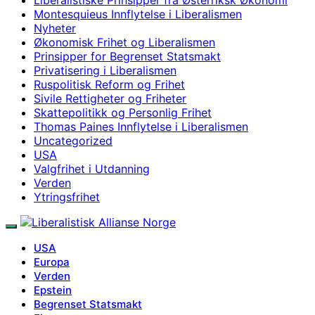
Montesquieus Innflytelse i Liberalismen
Nyheter
Økonomisk Frihet og Liberalismen
Prinsipper for Begrenset Statsmakt
Privatisering i Liberalismen
Ruspolitisk Reform og Frihet
Sivile Rettigheter og Friheter
Skattepolitikk og Personlig Frihet
Thomas Paines Innflytelse i Liberalismen
Uncategorized
USA
Valgfrihet i Utdanning
Verden
Ytringsfrihet
USA
Europa
Verden
Epstein
Begrenset Statsmakt