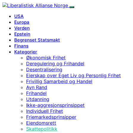
USA
Europa
Verden
Epstein
Begrenset Statsmakt
Finans
Kategorier
Økonomisk Frihet
Deregulering og Frihandel
Desentralisering
Eierskap over Eget Liv og Personlig Frihet
Frivillig Samarbeid og Handel
Ayn Rand
Frihandel
Utdanning
Ikke-aggresjonsprinsippet
Individuell Frihet
Friemarkedsprinsipper
Eiendomsrett
Skattepolitikk