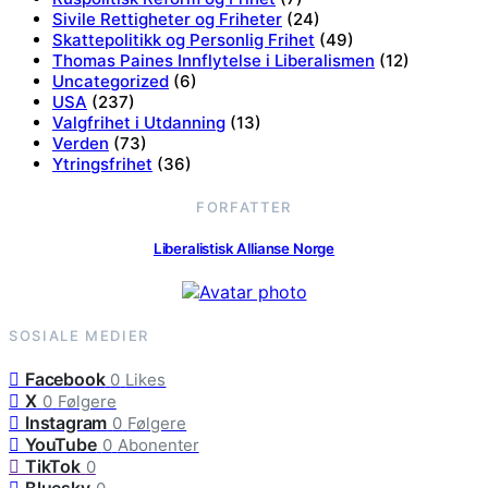
Sivile Rettigheter og Friheter
(24)
Skattepolitikk og Personlig Frihet
(49)
Thomas Paines Innflytelse i Liberalismen
(12)
Uncategorized
(6)
USA
(237)
Valgfrihet i Utdanning
(13)
Verden
(73)
Ytringsfrihet
(36)
FORFATTER
Liberalistisk Allianse Norge
SOSIALE MEDIER
Facebook
0
Likes
X
0
Følgere
Instagram
0
Følgere
YouTube
0
Abonenter
TikTok
0
Bluesky