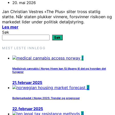
20. mai 2026
Jan Christian Vestres «The Plus» sliter tross statlig
støtte. Når staten plukker vinnere, forsvinner risikoen og
markedet lider under politisk detaljstyring.
Les mer
Søk
Søk
MEST LESTE INNLEGG
1
Medisinsk cannabis i Norge: Hvem kan få tilgang til det og hvordan det
fungerer
21. februar 2025
2
Boligmarkedet i Norge 2025: Trender og prognoser
22. februar 2025
3