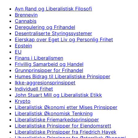
Ayn Rand og Liberalistisk Filosofi
Brennevin
Cannabis
Deregulering og Frihandel
Desentraliserte Styringssystemer
Eierskap over Eget Liv og Personlig Frihet
Epstein
EU
Finans i Liberalismen
Frivillig Samarbeid og Handel
Grunnprinsipper for Frihandel
Humes Bidrag til Liberalistiske Prinsipper
Ikke-aggresjonsprinsippet
Individuell Frihet
John Stuart Mill og Liberalistisk Etikk
Krypto
Liberalistisk Økonomi etter Mises Prinsipper
Liberalistisk Økonomisk Tenkning
Liberalistiske Friemarkedsprinsipper
Liberalistiske Prinsipper for Eiendomsrett
Liberalistiske Prinsipper fra Friedrich Hayek
Liberalistiske Prinsipper fra Østerriksk Økonomi