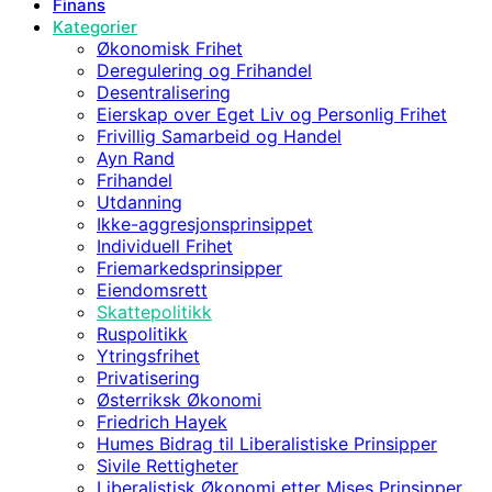
Finans
Kategorier
Økonomisk Frihet
Deregulering og Frihandel
Desentralisering
Eierskap over Eget Liv og Personlig Frihet
Frivillig Samarbeid og Handel
Ayn Rand
Frihandel
Utdanning
Ikke-aggresjonsprinsippet
Individuell Frihet
Friemarkedsprinsipper
Eiendomsrett
Skattepolitikk
Ruspolitikk
Ytringsfrihet
Privatisering
Østerriksk Økonomi
Friedrich Hayek
Humes Bidrag til Liberalistiske Prinsipper
Sivile Rettigheter
Liberalistisk Økonomi etter Mises Prinsipper