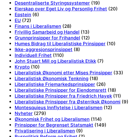
Desentraliserte Styringssystemer
(19)
Eierskap over Eget Liv og Personlig Frihet
(20)
Epstein
(6)
EU
(72)
Finans i Liberalismen
(28)
Frivillig Samarbeid og Handel
(13)
Grunnprinsipper for Frihandel
(12)
Humes Bidrag til Liberalistiske Prinsipper
(10)
Ikke-aggresjonsprinsippet
(8)
Individuell Frihet
(110)
John Stuart Mill og Liberalistisk Etikk
(7)
Krypto
(10)
Liberalistisk Økonomi etter Mises Prinsipper
(33)
Liberalistisk Økonomisk Tenkning
(18)
Liberalistiske Friemarkedsprinsipper
(26)
Liberalistiske Prinsipper for Eiendomsrett
(18)
Liberalistiske Prinsipper fra Friedrich Hayek
(11)
Liberalistiske Prinsipper fra Østerriksk Økonomi
(9)
Montesquieus Innflytelse i Liberalismen
(12)
Nyheter
(279)
Økonomisk Frihet og Liberalismen
(114)
Prinsipper for Begrenset Statsmakt
(149)
Privatisering i Liberalismen
(9)
Ruspolitisk Reform og Frihet
(7)