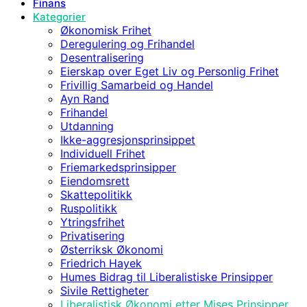
Finans
Kategorier
Økonomisk Frihet
Deregulering og Frihandel
Desentralisering
Eierskap over Eget Liv og Personlig Frihet
Frivillig Samarbeid og Handel
Ayn Rand
Frihandel
Utdanning
Ikke-aggresjonsprinsippet
Individuell Frihet
Friemarkedsprinsipper
Eiendomsrett
Skattepolitikk
Ruspolitikk
Ytringsfrihet
Privatisering
Østerriksk Økonomi
Friedrich Hayek
Humes Bidrag til Liberalistiske Prinsipper
Sivile Rettigheter
Liberalistisk Økonomi etter Mises Prinsipper