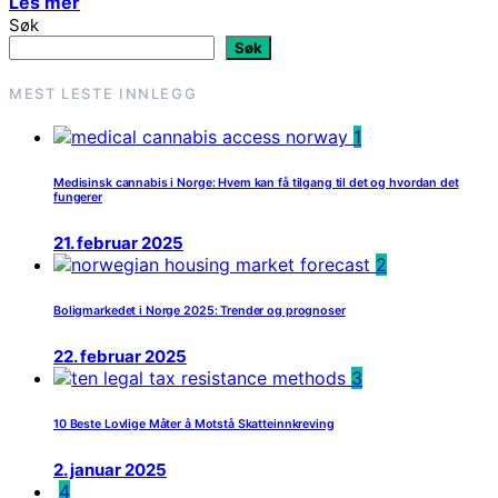
Les mer
Søk
Søk
MEST LESTE INNLEGG
1
Medisinsk cannabis i Norge: Hvem kan få tilgang til det og hvordan det
fungerer
21. februar 2025
2
Boligmarkedet i Norge 2025: Trender og prognoser
22. februar 2025
3
10 Beste Lovlige Måter å Motstå Skatteinnkreving
2. januar 2025
4