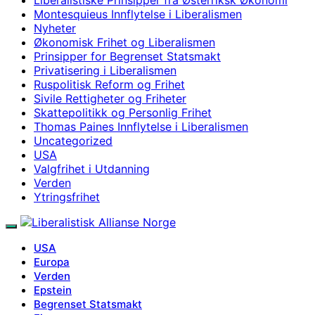
Montesquieus Innflytelse i Liberalismen
Nyheter
Økonomisk Frihet og Liberalismen
Prinsipper for Begrenset Statsmakt
Privatisering i Liberalismen
Ruspolitisk Reform og Frihet
Sivile Rettigheter og Friheter
Skattepolitikk og Personlig Frihet
Thomas Paines Innflytelse i Liberalismen
Uncategorized
USA
Valgfrihet i Utdanning
Verden
Ytringsfrihet
USA
Europa
Verden
Epstein
Begrenset Statsmakt