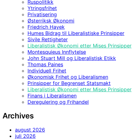
Ruspolitikk
Ytringsfrihet
Privatisering
Østerriksk Økonomi
Friedrich Hayek
Humes Bidrag til Liberalistiske Prinsipper
Sivile Rettigheter
Liberalistisk Økonomi etter Mises Prinsipper
Montesquieus Innflytelse
John Stuart Mill og Liberalistisk Etikk
Thomas Paines
Individuell Frihet
Økonomisk Frihet og Liberalismen
Prinsipper for Begrenset Statsmakt
Liberalistisk Økonomi etter Mises Prinsipper
Finans i Liberalismen
Deregulering og Frihandel
Archives
august 2026
juli 2026