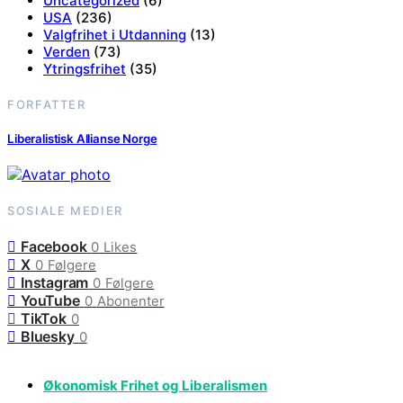
Uncategorized
(6)
USA
(236)
Valgfrihet i Utdanning
(13)
Verden
(73)
Ytringsfrihet
(35)
FORFATTER
Liberalistisk Allianse Norge
SOSIALE MEDIER
Facebook
0
Likes
X
0
Følgere
Instagram
0
Følgere
YouTube
0
Abonenter
TikTok
0
Bluesky
0
Økonomisk Frihet og Liberalismen