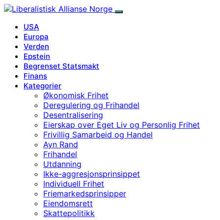
USA
Europa
Verden
Epstein
Begrenset Statsmakt
Finans
Kategorier
Økonomisk Frihet
Deregulering og Frihandel
Desentralisering
Eierskap over Eget Liv og Personlig Frihet
Frivillig Samarbeid og Handel
Ayn Rand
Frihandel
Utdanning
Ikke-aggresjonsprinsippet
Individuell Frihet
Friemarkedsprinsipper
Eiendomsrett
Skattepolitikk