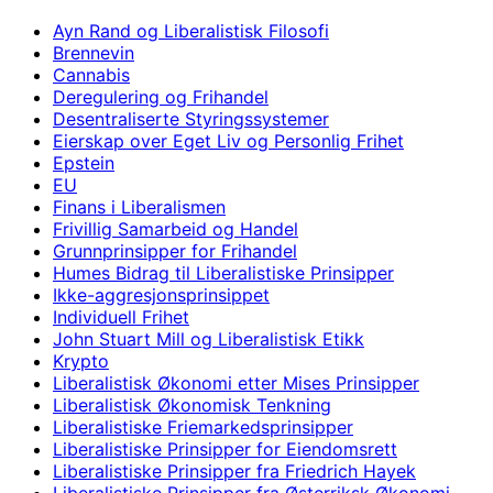
Ayn Rand og Liberalistisk Filosofi
Brennevin
Cannabis
Deregulering og Frihandel
Desentraliserte Styringssystemer
Eierskap over Eget Liv og Personlig Frihet
Epstein
EU
Finans i Liberalismen
Frivillig Samarbeid og Handel
Grunnprinsipper for Frihandel
Humes Bidrag til Liberalistiske Prinsipper
Ikke-aggresjonsprinsippet
Individuell Frihet
John Stuart Mill og Liberalistisk Etikk
Krypto
Liberalistisk Økonomi etter Mises Prinsipper
Liberalistisk Økonomisk Tenkning
Liberalistiske Friemarkedsprinsipper
Liberalistiske Prinsipper for Eiendomsrett
Liberalistiske Prinsipper fra Friedrich Hayek
Liberalistiske Prinsipper fra Østerriksk Økonomi