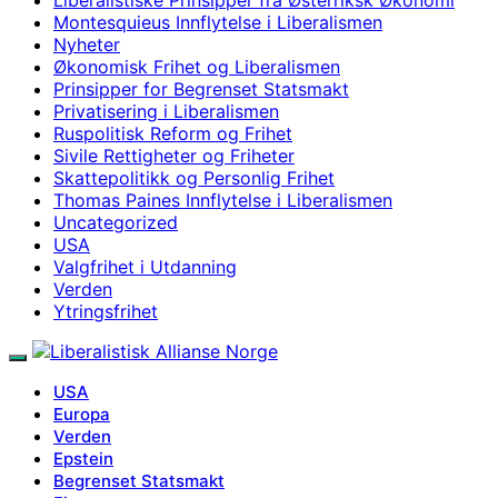
Montesquieus Innflytelse i Liberalismen
Nyheter
Økonomisk Frihet og Liberalismen
Prinsipper for Begrenset Statsmakt
Privatisering i Liberalismen
Ruspolitisk Reform og Frihet
Sivile Rettigheter og Friheter
Skattepolitikk og Personlig Frihet
Thomas Paines Innflytelse i Liberalismen
Uncategorized
USA
Valgfrihet i Utdanning
Verden
Ytringsfrihet
USA
Europa
Verden
Epstein
Begrenset Statsmakt