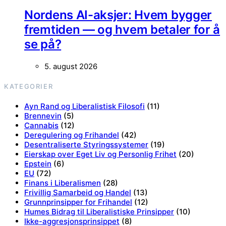
Nordens AI-aksjer: Hvem bygger
fremtiden — og hvem betaler for å
se på?
5. august 2026
KATEGORIER
Ayn Rand og Liberalistisk Filosofi
(11)
Brennevin
(5)
Cannabis
(12)
Deregulering og Frihandel
(42)
Desentraliserte Styringssystemer
(19)
Eierskap over Eget Liv og Personlig Frihet
(20)
Epstein
(6)
EU
(72)
Finans i Liberalismen
(28)
Frivillig Samarbeid og Handel
(13)
Grunnprinsipper for Frihandel
(12)
Humes Bidrag til Liberalistiske Prinsipper
(10)
Ikke-aggresjonsprinsippet
(8)