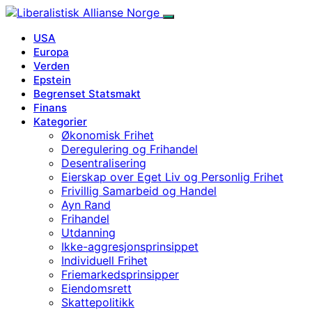
USA
Europa
Verden
Epstein
Begrenset Statsmakt
Finans
Kategorier
Økonomisk Frihet
Deregulering og Frihandel
Desentralisering
Eierskap over Eget Liv og Personlig Frihet
Frivillig Samarbeid og Handel
Ayn Rand
Frihandel
Utdanning
Ikke-aggresjonsprinsippet
Individuell Frihet
Friemarkedsprinsipper
Eiendomsrett
Skattepolitikk