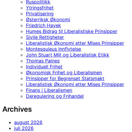
Ruspolitikk
Ytringsfrihet
Privatisering
Østerriksk Økonomi
Friedrich Hayek
Humes Bidrag til Liberalistiske Prinsipper
Sivile Rettigheter
Liberalistisk Økonomi etter Mises Prinsipper
Montesquieus Innflytelse
John Stuart Mill og Liberalistisk Etikk
Thomas Paines
Individuell Frihet
Økonomisk Frihet og Liberalismen
Prinsipper for Begrenset Statsmakt
Liberalistisk Økonomi etter Mises Prinsipper
Finans i Liberalismen
Deregulering og Frihandel
Archives
august 2026
juli 2026