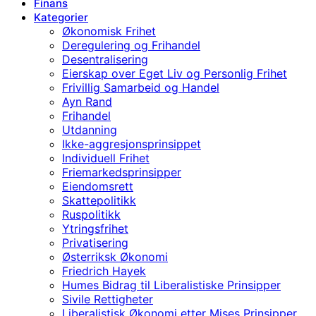
Finans
Kategorier
Økonomisk Frihet
Deregulering og Frihandel
Desentralisering
Eierskap over Eget Liv og Personlig Frihet
Frivillig Samarbeid og Handel
Ayn Rand
Frihandel
Utdanning
Ikke-aggresjonsprinsippet
Individuell Frihet
Friemarkedsprinsipper
Eiendomsrett
Skattepolitikk
Ruspolitikk
Ytringsfrihet
Privatisering
Østerriksk Økonomi
Friedrich Hayek
Humes Bidrag til Liberalistiske Prinsipper
Sivile Rettigheter
Liberalistisk Økonomi etter Mises Prinsipper