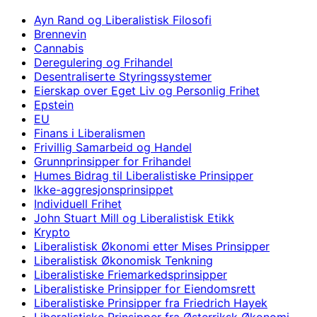
Ayn Rand og Liberalistisk Filosofi
Brennevin
Cannabis
Deregulering og Frihandel
Desentraliserte Styringssystemer
Eierskap over Eget Liv og Personlig Frihet
Epstein
EU
Finans i Liberalismen
Frivillig Samarbeid og Handel
Grunnprinsipper for Frihandel
Humes Bidrag til Liberalistiske Prinsipper
Ikke-aggresjonsprinsippet
Individuell Frihet
John Stuart Mill og Liberalistisk Etikk
Krypto
Liberalistisk Økonomi etter Mises Prinsipper
Liberalistisk Økonomisk Tenkning
Liberalistiske Friemarkedsprinsipper
Liberalistiske Prinsipper for Eiendomsrett
Liberalistiske Prinsipper fra Friedrich Hayek
Liberalistiske Prinsipper fra Østerriksk Økonomi