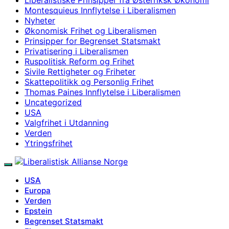
Montesquieus Innflytelse i Liberalismen
Nyheter
Økonomisk Frihet og Liberalismen
Prinsipper for Begrenset Statsmakt
Privatisering i Liberalismen
Ruspolitisk Reform og Frihet
Sivile Rettigheter og Friheter
Skattepolitikk og Personlig Frihet
Thomas Paines Innflytelse i Liberalismen
Uncategorized
USA
Valgfrihet i Utdanning
Verden
Ytringsfrihet
USA
Europa
Verden
Epstein
Begrenset Statsmakt