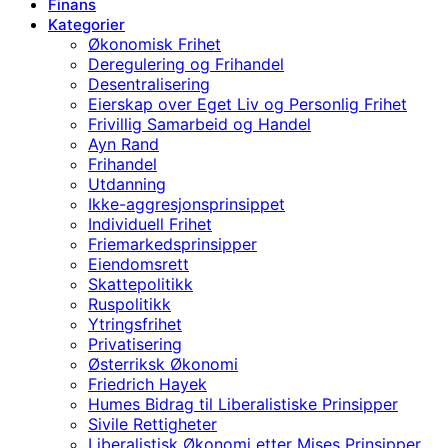
Finans
Kategorier
Økonomisk Frihet
Deregulering og Frihandel
Desentralisering
Eierskap over Eget Liv og Personlig Frihet
Frivillig Samarbeid og Handel
Ayn Rand
Frihandel
Utdanning
Ikke-aggresjonsprinsippet
Individuell Frihet
Friemarkedsprinsipper
Eiendomsrett
Skattepolitikk
Ruspolitikk
Ytringsfrihet
Privatisering
Østerriksk Økonomi
Friedrich Hayek
Humes Bidrag til Liberalistiske Prinsipper
Sivile Rettigheter
Liberalistisk Økonomi etter Mises Prinsipper