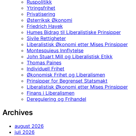
Ruspolitikk
Ytringsfrihet
Privatisering
Østerriksk Økonomi
Friedrich Hayek
Humes Bidrag til Liberalistiske Prinsipper
Sivile Rettigheter
Liberalistisk Økonomi etter Mises Prinsipper
Montesquieus Innflytelse
John Stuart Mill og Liberalistisk Etikk
Thomas Paines
Individuell Frihet
Økonomisk Frihet og Liberalismen
Prinsipper for Begrenset Statsmakt
Liberalistisk Økonomi etter Mises Prinsipper
Finans i Liberalismen
Deregulering og Frihandel
Archives
august 2026
juli 2026