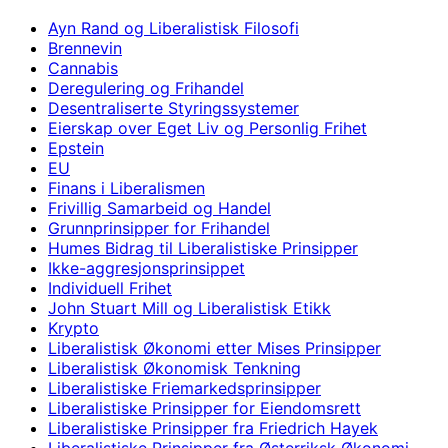
Ayn Rand og Liberalistisk Filosofi
Brennevin
Cannabis
Deregulering og Frihandel
Desentraliserte Styringssystemer
Eierskap over Eget Liv og Personlig Frihet
Epstein
EU
Finans i Liberalismen
Frivillig Samarbeid og Handel
Grunnprinsipper for Frihandel
Humes Bidrag til Liberalistiske Prinsipper
Ikke-aggresjonsprinsippet
Individuell Frihet
John Stuart Mill og Liberalistisk Etikk
Krypto
Liberalistisk Økonomi etter Mises Prinsipper
Liberalistisk Økonomisk Tenkning
Liberalistiske Friemarkedsprinsipper
Liberalistiske Prinsipper for Eiendomsrett
Liberalistiske Prinsipper fra Friedrich Hayek
Liberalistiske Prinsipper fra Østerriksk Økonomi