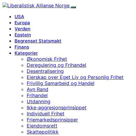
USA
Europa
Verden
Epstein
Begrenset Statsmakt
Finans
Kategorier
Økonomisk Frihet
Deregulering og Frihandel
Desentralisering
Eierskap over Eget Liv og Personlig Frihet
Frivillig Samarbeid og Handel
Ayn Rand
Frihandel
Utdanning
Ikke-aggresjonsprinsippet
Individuell Frihet
Friemarkedsprinsipper
Eiendomsrett
Skattepolitikk