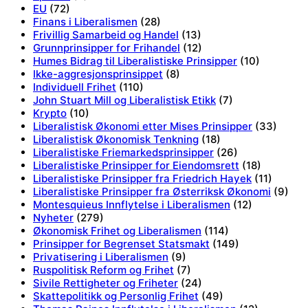
EU
(72)
Finans i Liberalismen
(28)
Frivillig Samarbeid og Handel
(13)
Grunnprinsipper for Frihandel
(12)
Humes Bidrag til Liberalistiske Prinsipper
(10)
Ikke-aggresjonsprinsippet
(8)
Individuell Frihet
(110)
John Stuart Mill og Liberalistisk Etikk
(7)
Krypto
(10)
Liberalistisk Økonomi etter Mises Prinsipper
(33)
Liberalistisk Økonomisk Tenkning
(18)
Liberalistiske Friemarkedsprinsipper
(26)
Liberalistiske Prinsipper for Eiendomsrett
(18)
Liberalistiske Prinsipper fra Friedrich Hayek
(11)
Liberalistiske Prinsipper fra Østerriksk Økonomi
(9)
Montesquieus Innflytelse i Liberalismen
(12)
Nyheter
(279)
Økonomisk Frihet og Liberalismen
(114)
Prinsipper for Begrenset Statsmakt
(149)
Privatisering i Liberalismen
(9)
Ruspolitisk Reform og Frihet
(7)
Sivile Rettigheter og Friheter
(24)
Skattepolitikk og Personlig Frihet
(49)