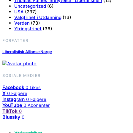
Thomas Paines Innflytelse i Liberalismen
(12)
Uncategorized
(6)
USA
(237)
Valgfrihet i Utdanning
(13)
Verden
(73)
Ytringsfrihet
(36)
FORFATTER
Liberalistisk Allianse Norge
SOSIALE MEDIER
Facebook
0
Likes
X
0
Følgere
Instagram
0
Følgere
YouTube
0
Abonenter
TikTok
0
Bluesky
0