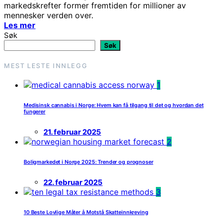
markedskrefter former fremtiden for millioner av
mennesker verden over.
Les mer
Søk
Søk
MEST LESTE INNLEGG
1
Medisinsk cannabis i Norge: Hvem kan få tilgang til det og hvordan det
fungerer
21. februar 2025
2
Boligmarkedet i Norge 2025: Trender og prognoser
22. februar 2025
3
10 Beste Lovlige Måter å Motstå Skatteinnkreving