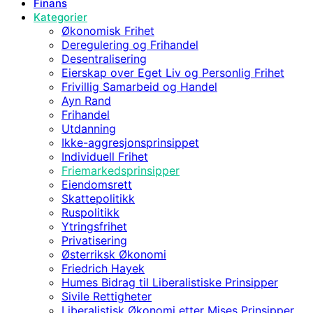
Finans
Kategorier
Økonomisk Frihet
Deregulering og Frihandel
Desentralisering
Eierskap over Eget Liv og Personlig Frihet
Frivillig Samarbeid og Handel
Ayn Rand
Frihandel
Utdanning
Ikke-aggresjonsprinsippet
Individuell Frihet
Friemarkedsprinsipper
Eiendomsrett
Skattepolitikk
Ruspolitikk
Ytringsfrihet
Privatisering
Østerriksk Økonomi
Friedrich Hayek
Humes Bidrag til Liberalistiske Prinsipper
Sivile Rettigheter
Liberalistisk Økonomi etter Mises Prinsipper