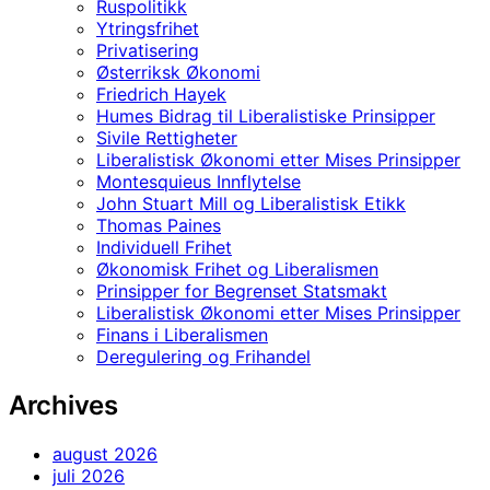
Ruspolitikk
Ytringsfrihet
Privatisering
Østerriksk Økonomi
Friedrich Hayek
Humes Bidrag til Liberalistiske Prinsipper
Sivile Rettigheter
Liberalistisk Økonomi etter Mises Prinsipper
Montesquieus Innflytelse
John Stuart Mill og Liberalistisk Etikk
Thomas Paines
Individuell Frihet
Økonomisk Frihet og Liberalismen
Prinsipper for Begrenset Statsmakt
Liberalistisk Økonomi etter Mises Prinsipper
Finans i Liberalismen
Deregulering og Frihandel
Archives
august 2026
juli 2026