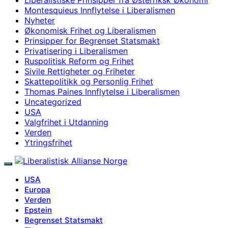
Montesquieus Innflytelse i Liberalismen
Nyheter
Økonomisk Frihet og Liberalismen
Prinsipper for Begrenset Statsmakt
Privatisering i Liberalismen
Ruspolitisk Reform og Frihet
Sivile Rettigheter og Friheter
Skattepolitikk og Personlig Frihet
Thomas Paines Innflytelse i Liberalismen
Uncategorized
USA
Valgfrihet i Utdanning
Verden
Ytringsfrihet
USA
Europa
Verden
Epstein
Begrenset Statsmakt