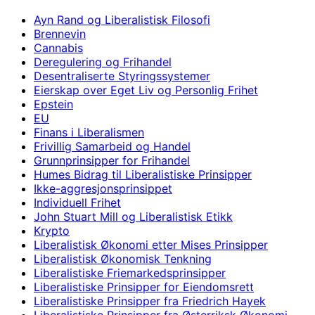
Ayn Rand og Liberalistisk Filosofi
Brennevin
Cannabis
Deregulering og Frihandel
Desentraliserte Styringssystemer
Eierskap over Eget Liv og Personlig Frihet
Epstein
EU
Finans i Liberalismen
Frivillig Samarbeid og Handel
Grunnprinsipper for Frihandel
Humes Bidrag til Liberalistiske Prinsipper
Ikke-aggresjonsprinsippet
Individuell Frihet
John Stuart Mill og Liberalistisk Etikk
Krypto
Liberalistisk Økonomi etter Mises Prinsipper
Liberalistisk Økonomisk Tenkning
Liberalistiske Friemarkedsprinsipper
Liberalistiske Prinsipper for Eiendomsrett
Liberalistiske Prinsipper fra Friedrich Hayek
Liberalistiske Prinsipper fra Østerriksk Økonomi