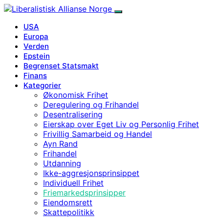
USA
Europa
Verden
Epstein
Begrenset Statsmakt
Finans
Kategorier
Økonomisk Frihet
Deregulering og Frihandel
Desentralisering
Eierskap over Eget Liv og Personlig Frihet
Frivillig Samarbeid og Handel
Ayn Rand
Frihandel
Utdanning
Ikke-aggresjonsprinsippet
Individuell Frihet
Friemarkedsprinsipper
Eiendomsrett
Skattepolitikk