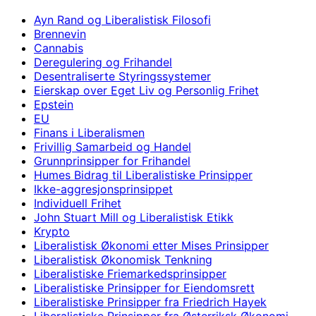
Ayn Rand og Liberalistisk Filosofi
Brennevin
Cannabis
Deregulering og Frihandel
Desentraliserte Styringssystemer
Eierskap over Eget Liv og Personlig Frihet
Epstein
EU
Finans i Liberalismen
Frivillig Samarbeid og Handel
Grunnprinsipper for Frihandel
Humes Bidrag til Liberalistiske Prinsipper
Ikke-aggresjonsprinsippet
Individuell Frihet
John Stuart Mill og Liberalistisk Etikk
Krypto
Liberalistisk Økonomi etter Mises Prinsipper
Liberalistisk Økonomisk Tenkning
Liberalistiske Friemarkedsprinsipper
Liberalistiske Prinsipper for Eiendomsrett
Liberalistiske Prinsipper fra Friedrich Hayek
Liberalistiske Prinsipper fra Østerriksk Økonomi