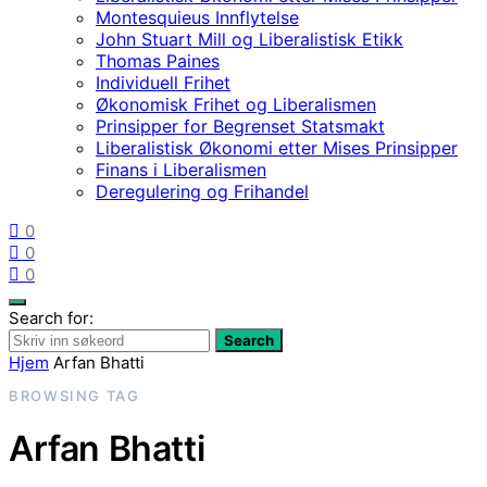
Montesquieus Innflytelse
John Stuart Mill og Liberalistisk Etikk
Thomas Paines
Individuell Frihet
Økonomisk Frihet og Liberalismen
Prinsipper for Begrenset Statsmakt
Liberalistisk Økonomi etter Mises Prinsipper
Finans i Liberalismen
Deregulering og Frihandel
0
0
0
Search for:
Search
Hjem
Arfan Bhatti
BROWSING TAG
Arfan Bhatti