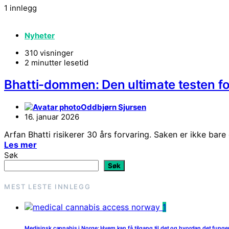
1 innlegg
Nyheter
310 visninger
2 minutter lesetid
Bhatti-dommen: Den ultimate testen f
Oddbjørn Sjursen
16. januar 2026
Arfan Bhatti risikerer 30 års forvaring. Saken er ikke bar
Les mer
Søk
Søk
MEST LESTE INNLEGG
1
Medisinsk cannabis i Norge: Hvem kan få tilgang til det og hvordan det funge