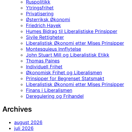
Ruspolitikk
Ytringsfrihet
Privatisering
Østerriksk Økonomi
Friedrich Hayek
Humes Bidrag til Liberalistiske Prinsipper
Sivile Rettigheter
Liberalistisk Økonomi etter Mises Prinsipper
Montesquieus Innflytelse
John Stuart Mill og Liberalistisk Etikk
Thomas Paines
Individuell Frihet
Økonomisk Frihet og Liberalismen
Prinsipper for Begrenset Statsmakt
Liberalistisk Økonomi etter Mises Prinsipper
Finans i Liberalismen
Deregulering og Frihandel
Archives
august 2026
juli 2026