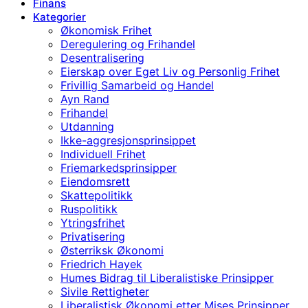
Finans
Kategorier
Økonomisk Frihet
Deregulering og Frihandel
Desentralisering
Eierskap over Eget Liv og Personlig Frihet
Frivillig Samarbeid og Handel
Ayn Rand
Frihandel
Utdanning
Ikke-aggresjonsprinsippet
Individuell Frihet
Friemarkedsprinsipper
Eiendomsrett
Skattepolitikk
Ruspolitikk
Ytringsfrihet
Privatisering
Østerriksk Økonomi
Friedrich Hayek
Humes Bidrag til Liberalistiske Prinsipper
Sivile Rettigheter
Liberalistisk Økonomi etter Mises Prinsipper