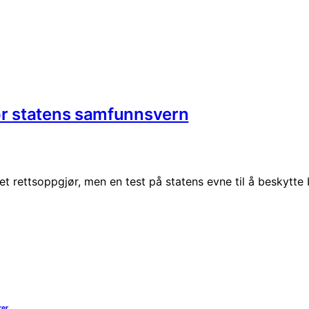
or statens samfunnsvern
e et rettsoppgjør, men en test på statens evne til å beskytt
rer