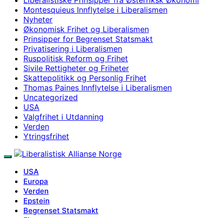
Montesquieus Innflytelse i Liberalismen
Nyheter
Økonomisk Frihet og Liberalismen
Prinsipper for Begrenset Statsmakt
Privatisering i Liberalismen
Ruspolitisk Reform og Frihet
Sivile Rettigheter og Friheter
Skattepolitikk og Personlig Frihet
Thomas Paines Innflytelse i Liberalismen
Uncategorized
USA
Valgfrihet i Utdanning
Verden
Ytringsfrihet
USA
Europa
Verden
Epstein
Begrenset Statsmakt