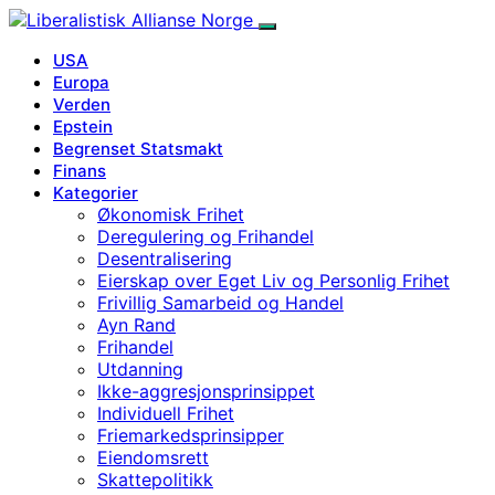
USA
Europa
Verden
Epstein
Begrenset Statsmakt
Finans
Kategorier
Økonomisk Frihet
Deregulering og Frihandel
Desentralisering
Eierskap over Eget Liv og Personlig Frihet
Frivillig Samarbeid og Handel
Ayn Rand
Frihandel
Utdanning
Ikke-aggresjonsprinsippet
Individuell Frihet
Friemarkedsprinsipper
Eiendomsrett
Skattepolitikk