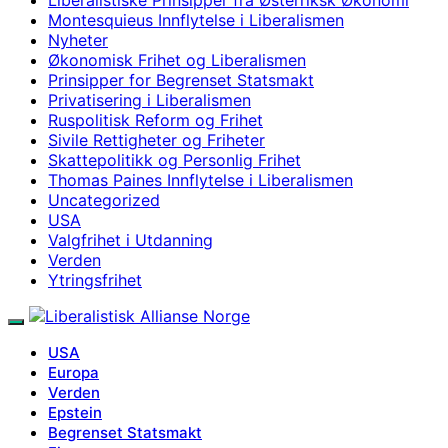
Montesquieus Innflytelse i Liberalismen
Nyheter
Økonomisk Frihet og Liberalismen
Prinsipper for Begrenset Statsmakt
Privatisering i Liberalismen
Ruspolitisk Reform og Frihet
Sivile Rettigheter og Friheter
Skattepolitikk og Personlig Frihet
Thomas Paines Innflytelse i Liberalismen
Uncategorized
USA
Valgfrihet i Utdanning
Verden
Ytringsfrihet
USA
Europa
Verden
Epstein
Begrenset Statsmakt