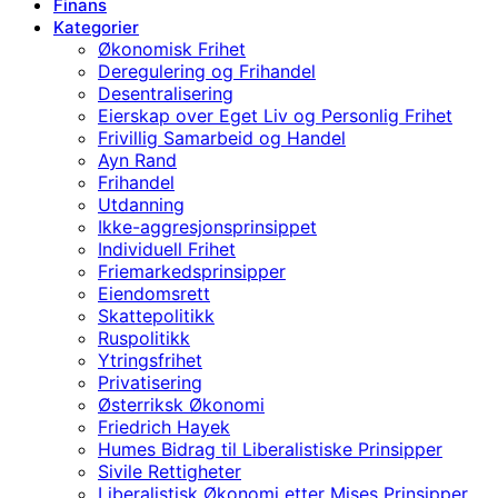
Finans
Kategorier
Økonomisk Frihet
Deregulering og Frihandel
Desentralisering
Eierskap over Eget Liv og Personlig Frihet
Frivillig Samarbeid og Handel
Ayn Rand
Frihandel
Utdanning
Ikke-aggresjonsprinsippet
Individuell Frihet
Friemarkedsprinsipper
Eiendomsrett
Skattepolitikk
Ruspolitikk
Ytringsfrihet
Privatisering
Østerriksk Økonomi
Friedrich Hayek
Humes Bidrag til Liberalistiske Prinsipper
Sivile Rettigheter
Liberalistisk Økonomi etter Mises Prinsipper