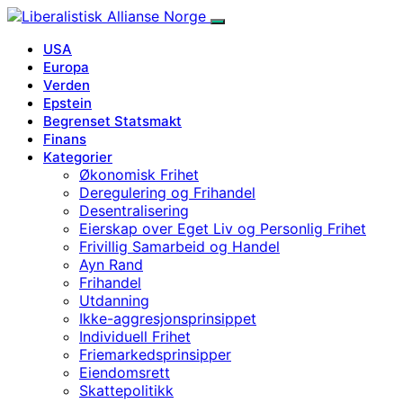
USA
Europa
Verden
Epstein
Begrenset Statsmakt
Finans
Kategorier
Økonomisk Frihet
Deregulering og Frihandel
Desentralisering
Eierskap over Eget Liv og Personlig Frihet
Frivillig Samarbeid og Handel
Ayn Rand
Frihandel
Utdanning
Ikke-aggresjonsprinsippet
Individuell Frihet
Friemarkedsprinsipper
Eiendomsrett
Skattepolitikk