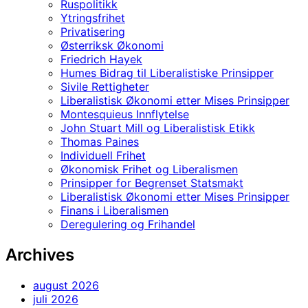
Ruspolitikk
Ytringsfrihet
Privatisering
Østerriksk Økonomi
Friedrich Hayek
Humes Bidrag til Liberalistiske Prinsipper
Sivile Rettigheter
Liberalistisk Økonomi etter Mises Prinsipper
Montesquieus Innflytelse
John Stuart Mill og Liberalistisk Etikk
Thomas Paines
Individuell Frihet
Økonomisk Frihet og Liberalismen
Prinsipper for Begrenset Statsmakt
Liberalistisk Økonomi etter Mises Prinsipper
Finans i Liberalismen
Deregulering og Frihandel
Archives
august 2026
juli 2026