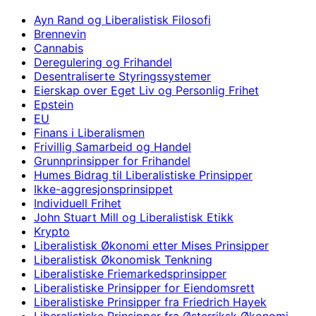
Ayn Rand og Liberalistisk Filosofi
Brennevin
Cannabis
Deregulering og Frihandel
Desentraliserte Styringssystemer
Eierskap over Eget Liv og Personlig Frihet
Epstein
EU
Finans i Liberalismen
Frivillig Samarbeid og Handel
Grunnprinsipper for Frihandel
Humes Bidrag til Liberalistiske Prinsipper
Ikke-aggresjonsprinsippet
Individuell Frihet
John Stuart Mill og Liberalistisk Etikk
Krypto
Liberalistisk Økonomi etter Mises Prinsipper
Liberalistisk Økonomisk Tenkning
Liberalistiske Friemarkedsprinsipper
Liberalistiske Prinsipper for Eiendomsrett
Liberalistiske Prinsipper fra Friedrich Hayek
Liberalistiske Prinsipper fra Østerriksk Økonomi