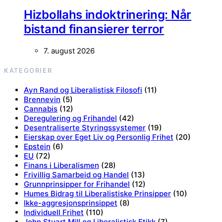
Hizbollahs indoktrinering: Når
bistand finansierer terror
7. august 2026
KATEGORIER
Ayn Rand og Liberalistisk Filosofi
(11)
Brennevin
(5)
Cannabis
(12)
Deregulering og Frihandel
(42)
Desentraliserte Styringssystemer
(19)
Eierskap over Eget Liv og Personlig Frihet
(20)
Epstein
(6)
EU
(72)
Finans i Liberalismen
(28)
Frivillig Samarbeid og Handel
(13)
Grunnprinsipper for Frihandel
(12)
Humes Bidrag til Liberalistiske Prinsipper
(10)
Ikke-aggresjonsprinsippet
(8)
Individuell Frihet
(110)
John Stuart Mill og Liberalistisk Etikk
(7)