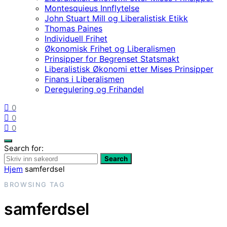
Montesquieus Innflytelse
John Stuart Mill og Liberalistisk Etikk
Thomas Paines
Individuell Frihet
Økonomisk Frihet og Liberalismen
Prinsipper for Begrenset Statsmakt
Liberalistisk Økonomi etter Mises Prinsipper
Finans i Liberalismen
Deregulering og Frihandel
0
0
0
Search for:
Search
Hjem
samferdsel
BROWSING TAG
samferdsel