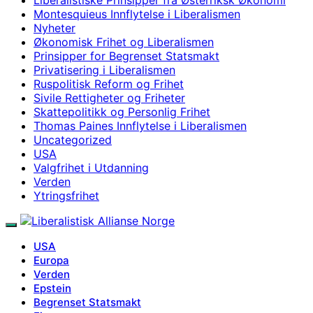
Montesquieus Innflytelse i Liberalismen
Nyheter
Økonomisk Frihet og Liberalismen
Prinsipper for Begrenset Statsmakt
Privatisering i Liberalismen
Ruspolitisk Reform og Frihet
Sivile Rettigheter og Friheter
Skattepolitikk og Personlig Frihet
Thomas Paines Innflytelse i Liberalismen
Uncategorized
USA
Valgfrihet i Utdanning
Verden
Ytringsfrihet
USA
Europa
Verden
Epstein
Begrenset Statsmakt