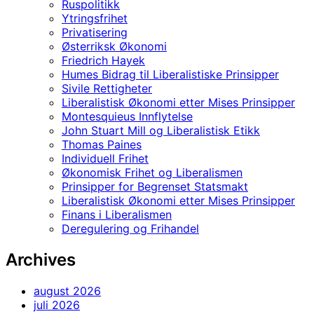
Ruspolitikk
Ytringsfrihet
Privatisering
Østerriksk Økonomi
Friedrich Hayek
Humes Bidrag til Liberalistiske Prinsipper
Sivile Rettigheter
Liberalistisk Økonomi etter Mises Prinsipper
Montesquieus Innflytelse
John Stuart Mill og Liberalistisk Etikk
Thomas Paines
Individuell Frihet
Økonomisk Frihet og Liberalismen
Prinsipper for Begrenset Statsmakt
Liberalistisk Økonomi etter Mises Prinsipper
Finans i Liberalismen
Deregulering og Frihandel
Archives
august 2026
juli 2026