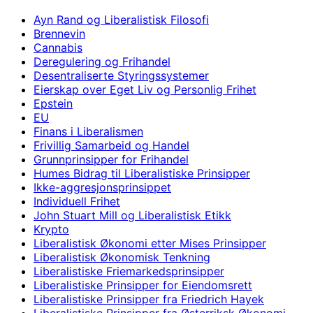
Ayn Rand og Liberalistisk Filosofi
Brennevin
Cannabis
Deregulering og Frihandel
Desentraliserte Styringssystemer
Eierskap over Eget Liv og Personlig Frihet
Epstein
EU
Finans i Liberalismen
Frivillig Samarbeid og Handel
Grunnprinsipper for Frihandel
Humes Bidrag til Liberalistiske Prinsipper
Ikke-aggresjonsprinsippet
Individuell Frihet
John Stuart Mill og Liberalistisk Etikk
Krypto
Liberalistisk Økonomi etter Mises Prinsipper
Liberalistisk Økonomisk Tenkning
Liberalistiske Friemarkedsprinsipper
Liberalistiske Prinsipper for Eiendomsrett
Liberalistiske Prinsipper fra Friedrich Hayek
Liberalistiske Prinsipper fra Østerriksk Økonomi