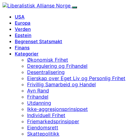
USA
Europa
Verden
Epstein
Begrenset Statsmakt
Finans
Kategorier
Økonomisk Frihet
Deregulering og Frihandel
Desentralisering
Eierskap over Eget Liv og Personlig Frihet
Frivillig Samarbeid og Handel
Ayn Rand
Frihandel
Utdanning
Ikke-aggresjonsprinsippet
Individuell Frihet
Friemarkedsprinsipper
Eiendomsrett
Skattepolitikk