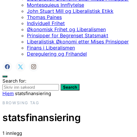
Montesquieus Innflytelse
John Stuart Mill og Liberalistisk Etikk
Thomas Paines
Individuell Frihet
Økonomisk Frihet og Liberalismen
Prinsipper for Begrenset Statsmakt
Liberalistisk Økonomi etter Mises Prinsipper
Finans i Liberalismen
Deregulering og Frihandel
Search for:
Search
Hjem
statsfinansiering
BROWSING TAG
statsfinansiering
1 innlegg