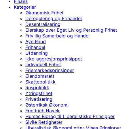
Finans
Kategorier
Økonomisk Frihet
Deregulering og Frihandel
Desentralisering
Eierskap over Eget Liv og Personlig Frihet
Frivillig Samarbeid og Handel
Ayn Rand
Frihandel
Utdanning
Ikke-aggresjonsprinsippet
Individuell Frihet
Friemarkedsprinsipper
Eiendomsrett
Skattepolitikk
Ruspolitikk
Ytringsfrihet
Privatisering
Østerriksk Økonomi
Friedrich Hayek
Humes Bidrag til Liberalistiske Prinsipper
Sivile Rettigheter
Liberalistisk Økonomi etter Mises Prinsipper