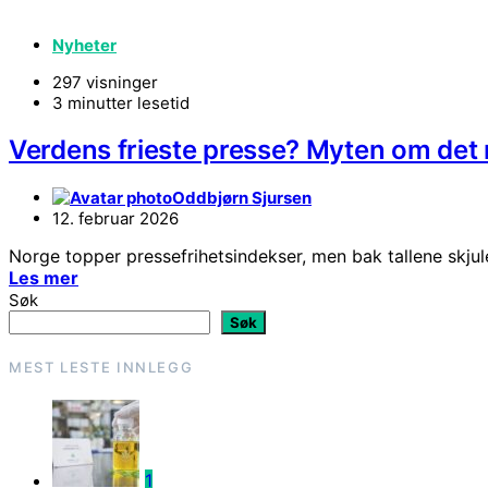
Nyheter
297 visninger
3 minutter lesetid
Verdens frieste presse? Myten om det
Oddbjørn Sjursen
12. februar 2026
Norge topper pressefrihetsindekser, men bak tallene skjule
Les mer
Søk
Søk
MEST LESTE INNLEGG
1