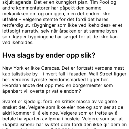
skjult agenda. Det er en kunngjort plan. Tim Pool og
andre kommentatorer har påpekt den samme
mekanikken om og om igjen, men det endrer ikke
utfallet – velgerne stemte for det fordi det høres
rettferdig ut. «Bygninger som ikke vedlikeholdes» er et
lettsolgt narrativ, selv når årsaken er at samme byen
som kjøper bygningene har sørget for at de ikke kan
vedlikeholdes.
Hva slags by ender opp slik?
New York er ikke Caracas. Det er fortsatt verdens mest
kapitalistiske by – i hvert fall i fasaden. Wall Street ligger
her. Verdens dyreste eiendomsmarked ligger her.
Hvordan endte det opp med en borgermester som
åpenbart vil overta privat eiendom?
Svaret er kjedelig: fordi en kritisk masse av velgerne
ønsket det. Velgere som ikke eier noe og som ser at de
aldri kommer til å eie noe. Velgere som er trette av å
betale halvparten av lønna i husleie. Velgere som ser at
«kapitalismen» har sviktet dem fordi den ikke gir dem en