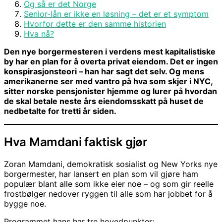
Og så er det Norge
Senior-lån er ikke en løsning – det er et symptom
Hvorfor dette er den samme historien
Hva nå?
Den nye borgermesteren i verdens mest kapitalistiske
by har en plan for å overta privat eiendom. Det er ingen
konspirasjonsteori – han har sagt det selv. Og mens
amerikanerne ser med vantro på hva som skjer i NYC,
sitter norske pensjonister hjemme og lurer på hvordan
de skal betale neste års eiendomsskatt på huset de
nedbetalte for tretti år siden.
Hva Mamdani faktisk gjør
Zoran Mamdani, demokratisk sosialist og New Yorks nye
borgermester, har lansert en plan som vil gjøre ham
populær blant alle som ikke eier noe – og som gir reelle
frostbølger nedover ryggen til alle som har jobbet for å
bygge noe.
Programmet hans har tre hovedpunkter: