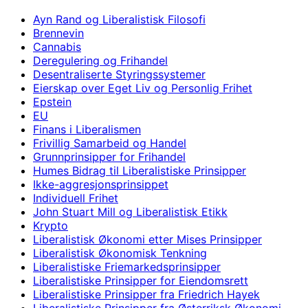
Ayn Rand og Liberalistisk Filosofi
Brennevin
Cannabis
Deregulering og Frihandel
Desentraliserte Styringssystemer
Eierskap over Eget Liv og Personlig Frihet
Epstein
EU
Finans i Liberalismen
Frivillig Samarbeid og Handel
Grunnprinsipper for Frihandel
Humes Bidrag til Liberalistiske Prinsipper
Ikke-aggresjonsprinsippet
Individuell Frihet
John Stuart Mill og Liberalistisk Etikk
Krypto
Liberalistisk Økonomi etter Mises Prinsipper
Liberalistisk Økonomisk Tenkning
Liberalistiske Friemarkedsprinsipper
Liberalistiske Prinsipper for Eiendomsrett
Liberalistiske Prinsipper fra Friedrich Hayek
Liberalistiske Prinsipper fra Østerriksk Økonomi