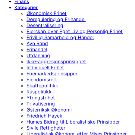
Finans
Kategorier
Økonomisk Frihet
Deregulering og Frihandel
Desentralisering
Eierskap over Eget Liv og Personlig Frihet
Frivillig Samarbeid og Handel
Ayn Rand
Frihandel
Utdanning
Ikke-aggresjonsprinsippet
Individuell Frihet
Friemarkedsprinsipper
Eiendomsrett
Skattepolitikk
Ruspolitikk
Ytringsfrihet
Privatisering
Østerriksk Økonomi
Friedrich Hayek
Humes Bidrag til Liberalistiske Prinsipper
Sivile Rettigheter
Liberalistisk Økonomi etter Mises Prinsipper