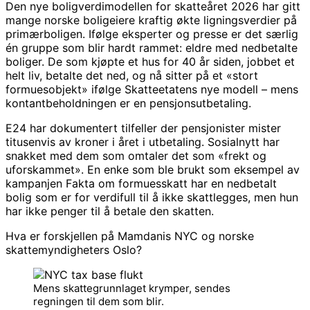
Den nye boligverdimodellen for skatteåret 2026 har gitt
mange norske boligeiere kraftig økte ligningsverdier på
primærboligen. Ifølge eksperter og presse er det særlig
én gruppe som blir hardt rammet: eldre med nedbetalte
boliger. De som kjøpte et hus for 40 år siden, jobbet et
helt liv, betalte det ned, og nå sitter på et «stort
formuesobjekt» ifølge Skatteetatens nye modell – mens
kontantbeholdningen er en pensjonsutbetaling.
E24 har dokumentert tilfeller der pensjonister mister
titusenvis av kroner i året i utbetaling. Sosialnytt har
snakket med dem som omtaler det som «frekt og
uforskammet». En enke som ble brukt som eksempel av
kampanjen Fakta om formuesskatt har en nedbetalt
bolig som er for verdifull til å ikke skattlegges, men hun
har ikke penger til å betale den skatten.
Hva er forskjellen på Mamdanis NYC og norske
skattemyndigheters Oslo?
Mens skattegrunnlaget krymper, sendes
regningen til dem som blir.