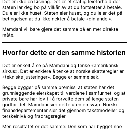
Det er ikke en løsning. Det er et statlig leieforhold der
staten lar deg bo på vilkår av at du fortsetter å betale.
Du eier ikke huset. Staten eier huset, og du leier det på
betingelsen at du ikke nekter å betale «din andel».
Mamdani vil bare gjøre det samme på en mer direkte
måte.
Hvorfor dette er den samme historien
Det er enkelt å se på Mamdani og tenke «amerikansk
sirkus». Det er enklere å tenke at norske skatteregler er
«tekniske justeringer». Begge er samme sak.
Begge bygger på samme premiss: at staten har det
grunnleggende eierskapet til verdiene i samfunnet, og at
private bare har lov til å forvalte dem så lenge staten
godtar det. Mamdani sier dette uten omsvøp. Norske
finansdepartementer sier det gjennom takstmodeller og
terskelnivå og fradragsregler.
Men resultatet er det samme: Den som har bygget noe