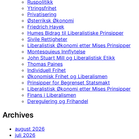
Ruspolitikk
Ytringsfrihet
Privatisering
Østerriksk Økonomi
Friedrich Hayek
Humes Bidrag til Liberalistiske Prinsipper
Sivile Rettigheter
Liberalistisk Økonomi etter Mises Prinsipper
Montesquieus Innflytelse
John Stuart Mill og Liberalistisk Etikk
Thomas Paines
Individuell Frihet
Økonomisk Frihet og Liberalismen
Prinsipper for Begrenset Statsmakt
Liberalistisk Økonomi etter Mises Prinsipper
Finans i Liberalismen
Deregulering og Frihandel
Archives
august 2026
juli 2026