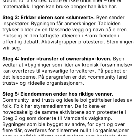
stedet for å skiftes. Dette er ikke ondsinnet – det er
matematikk. Ingen kan bruke penger han ikke har.
Steg 3: Erklær eieren som «slumvert».
Byen sender
inspektører. Bygningen får anmerkninger. Tabloiden
trykker bilder av en flassende vegg og navn på eieren.
Plutselig er den fattigste utleieren i Bronx fienden i
offentlig debatt. Aktivistgrupper protesterer. Stemningen
vrir seg.
Steg 4: Innfør «transfer of ownership»-loven.
Byen
vedtar at «bygninger som lider av kronisk forsømmelse»
kan overføres til «ansvarlige forvaltere». På papiret er
det leieboerne. På paragrafen er det «community land
trusts» og «ideelle organisasjoner».
Steg 5: Eiendommen ender hos riktige venner.
Community land trusts og ideelle boligstiftelser ledes av
folk. Folk har styremedlemmer. De folkene er
hovedsakelig de samme aktivistene som protesterte i
Steg 3 og som donerte til Mamdanis valgkamp.
Bygninger som ble bygget av andre, for dyrt og over
flere tiår, overføres for tilnærmet null til organisasjoner