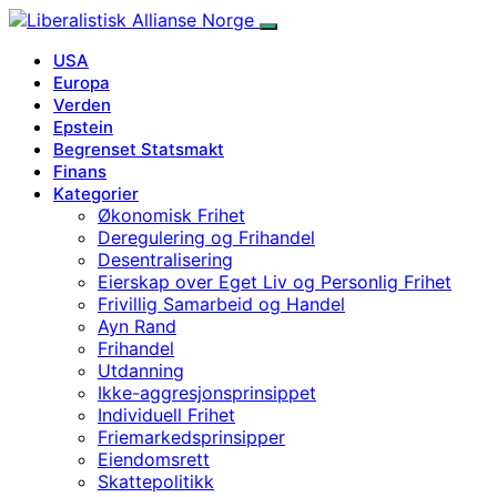
USA
Europa
Verden
Epstein
Begrenset Statsmakt
Finans
Kategorier
Økonomisk Frihet
Deregulering og Frihandel
Desentralisering
Eierskap over Eget Liv og Personlig Frihet
Frivillig Samarbeid og Handel
Ayn Rand
Frihandel
Utdanning
Ikke-aggresjonsprinsippet
Individuell Frihet
Friemarkedsprinsipper
Eiendomsrett
Skattepolitikk