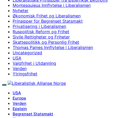
Montesquieus Innflytelse i Liberalismen
Nyheter
Økonomisk Frihet og Liberalismen
Prinsipper for Begrenset Statsmakt
Privatisering i Liberalismen
Ruspolitisk Reform og Frihet
Sivile Rettigheter og Friheter
Skattepolitikk og Personlig Frihet
Thomas Paines Innflytelse i Liberalismen
Uncategorized
USA
Valgfrihet i Utdanning
Verden
Ytringsfrihet
USA
Europa
Verden
Epstein
Begrenset Statsmakt