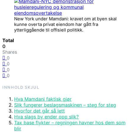
New York under Mamdani: kravet om at byen skal
kunne overta privat eiendom har gått fra
ytterliggående til offisiell politikk.
Total
0
Shares
0
0
0
0
INNHOLD
SKJUL
Hva Mamdani faktisk gjør
Slik fungerer beslagsmaskinen – steg for steg
Hvorfor det går så lett
Hva slags by ender opp slik?
Tax base flykter – regningen havner hos dem som
blir