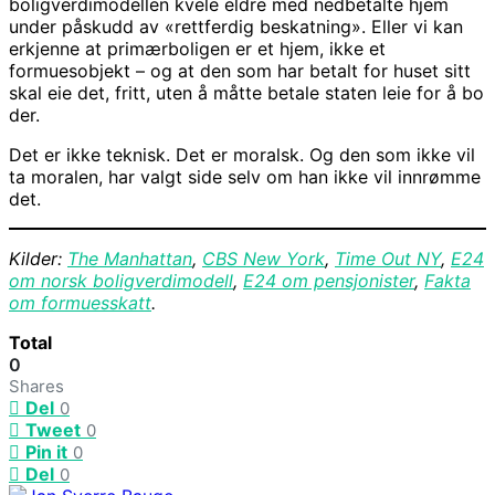
boligverdimodellen kvele eldre med nedbetalte hjem
under påskudd av «rettferdig beskatning». Eller vi kan
erkjenne at primærboligen er et hjem, ikke et
formuesobjekt – og at den som har betalt for huset sitt
skal eie det, fritt, uten å måtte betale staten leie for å bo
der.
Det er ikke teknisk. Det er moralsk. Og den som ikke vil
ta moralen, har valgt side selv om han ikke vil innrømme
det.
Kilder:
The Manhattan
,
CBS New York
,
Time Out NY
,
E24
om norsk boligverdimodell
,
E24 om pensjonister
,
Fakta
om formuesskatt
.
Total
0
Shares
Del
0
Tweet
0
Pin it
0
Del
0