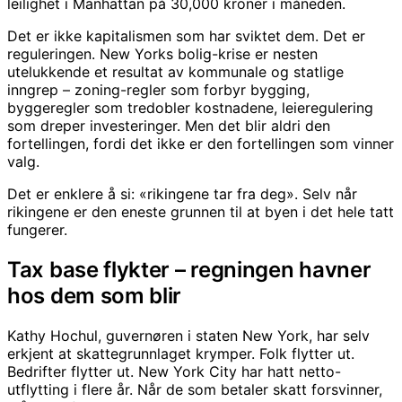
leilighet i Manhattan på 30,000 kroner i måneden.
Det er ikke kapitalismen som har sviktet dem. Det er
reguleringen. New Yorks bolig-krise er nesten
utelukkende et resultat av kommunale og statlige
inngrep – zoning-regler som forbyr bygging,
byggeregler som tredobler kostnadene, leieregulering
som dreper investeringer. Men det blir aldri den
fortellingen, fordi det ikke er den fortellingen som vinner
valg.
Det er enklere å si: «rikingene tar fra deg». Selv når
rikingene er den eneste grunnen til at byen i det hele tatt
fungerer.
Tax base flykter – regningen havner
hos dem som blir
Kathy Hochul, guvernøren i staten New York, har selv
erkjent at skattegrunnlaget krymper. Folk flytter ut.
Bedrifter flytter ut. New York City har hatt netto-
utflytting i flere år. Når de som betaler skatt forsvinner,