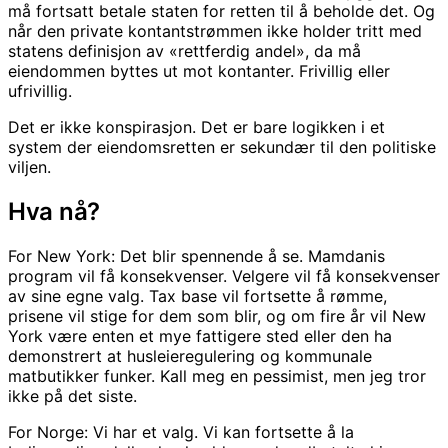
må fortsatt betale staten for retten til å beholde det. Og
når den private kontantstrømmen ikke holder tritt med
statens definisjon av «rettferdig andel», da må
eiendommen byttes ut mot kontanter. Frivillig eller
ufrivillig.
Det er ikke konspirasjon. Det er bare logikken i et
system der eiendomsretten er sekundær til den politiske
viljen.
Hva nå?
For New York: Det blir spennende å se. Mamdanis
program vil få konsekvenser. Velgere vil få konsekvenser
av sine egne valg. Tax base vil fortsette å rømme,
prisene vil stige for dem som blir, og om fire år vil New
York være enten et mye fattigere sted eller den ha
demonstrert at husleieregulering og kommunale
matbutikker funker. Kall meg en pessimist, men jeg tror
ikke på det siste.
For Norge: Vi har et valg. Vi kan fortsette å la