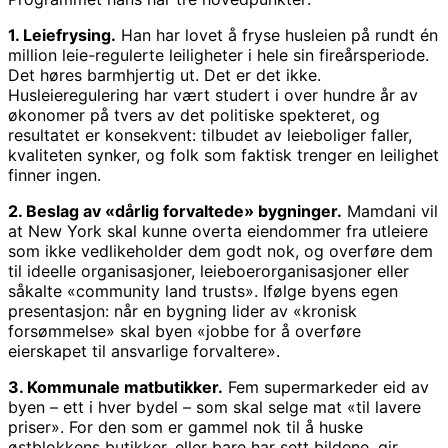
1. Leiefrysing.
Han har lovet å fryse husleien på rundt én
million leie-regulerte leiligheter i hele sin fireårsperiode.
Det høres barmhjertig ut. Det er det ikke.
Husleieregulering har vært studert i over hundre år av
økonomer på tvers av det politiske spekteret, og
resultatet er konsekvent: tilbudet av leieboliger faller,
kvaliteten synker, og folk som faktisk trenger en leilighet
finner ingen.
2. Beslag av «dårlig forvaltede» bygninger.
Mamdani vil
at New York skal kunne overta eiendommer fra utleiere
som ikke vedlikeholder dem godt nok, og overføre dem
til ideelle organisasjoner, leieboerorganisasjoner eller
såkalte «community land trusts». Ifølge byens egen
presentasjon: når en bygning lider av «kronisk
forsømmelse» skal byen «jobbe for å overføre
eierskapet til ansvarlige forvaltere».
3. Kommunale matbutikker.
Fem supermarkeder eid av
byen – ett i hver bydel – som skal selge mat «til lavere
priser». For den som er gammel nok til å huske
østblokkens butikker, eller bare har sett bildene, gir