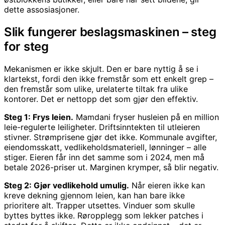
dette assosiasjoner.
Slik fungerer beslagsmaskinen – steg
for steg
Mekanismen er ikke skjult. Den er bare nyttig å se i
klartekst, fordi den ikke fremstår som ett enkelt grep –
den fremstår som ulike, urelaterte tiltak fra ulike
kontorer. Det er nettopp det som gjør den effektiv.
Steg 1: Frys leien.
Mamdani fryser husleien på en million
leie-regulerte leiligheter. Driftsinntekten til utleieren
stivner. Strømprisene gjør det ikke. Kommunale avgifter,
eiendomsskatt, vedlikeholdsmateriell, lønninger – alle
stiger. Eieren får inn det samme som i 2024, men må
betale 2026-priser ut. Marginen krymper, så blir negativ.
Steg 2: Gjør vedlikehold umulig.
Når eieren ikke kan
kreve dekning gjennom leien, kan han bare ikke
prioritere alt. Trapper utsettes. Vinduer som skulle
byttes byttes ikke. Røropplegg som lekker patches i