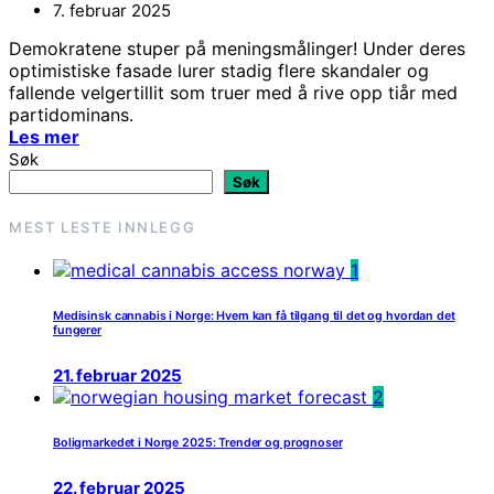
7. februar 2025
Demokratene stuper på meningsmålinger! Under deres
optimistiske fasade lurer stadig flere skandaler og
fallende velgertillit som truer med å rive opp tiår med
partidominans.
Les mer
Søk
Søk
MEST LESTE INNLEGG
1
Medisinsk cannabis i Norge: Hvem kan få tilgang til det og hvordan det
fungerer
21. februar 2025
2
Boligmarkedet i Norge 2025: Trender og prognoser
22. februar 2025