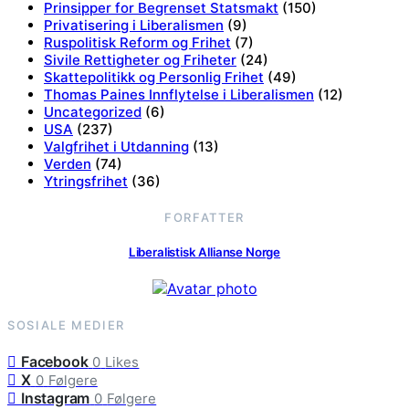
Prinsipper for Begrenset Statsmakt
(150)
Privatisering i Liberalismen
(9)
Ruspolitisk Reform og Frihet
(7)
Sivile Rettigheter og Friheter
(24)
Skattepolitikk og Personlig Frihet
(49)
Thomas Paines Innflytelse i Liberalismen
(12)
Uncategorized
(6)
USA
(237)
Valgfrihet i Utdanning
(13)
Verden
(74)
Ytringsfrihet
(36)
FORFATTER
Liberalistisk Allianse Norge
SOSIALE MEDIER
Facebook
0
Likes
X
0
Følgere
Instagram
0
Følgere