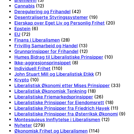
Brennevin
(5)
Cannabis
(12)
Deregulering og Frihandel
(42)
Desentraliserte Styringssystemer
(19)
Eierskap over Eget Liv og Personlig Frihet
(20)
Epstein
(6)
EU
(72)
Finans i Liberalismen
(28)
Frivillig Samarbeid og Handel
(13)
Grunnprinsipper for Frihandel
(12)
Humes Bidrag til Liberalistiske Prinsipper
(10)
Ikke-aggresjonsprinsippet
(8)
Individuell Frihet
(110)
John Stuart Mill og Liberalistisk Etikk
(7)
Krypto
(10)
Liberalistisk Økonomi etter Mises Prinsipper
(33)
Liberalistisk Økonomisk Tenkning
(18)
Liberalistiske Friemarkedsprinsipper
(26)
Liberalistiske Prinsipper for Eiendomsrett
(18)
Liberalistiske Prinsipper fra Friedrich Hayek
(11)
Liberalistiske Prinsipper fra Østerriksk Økonomi
(9)
Montesquieus Innflytelse i Liberalismen
(12)
Nyheter
(279)
Økonomisk Frihet og Liberalismen
(114)