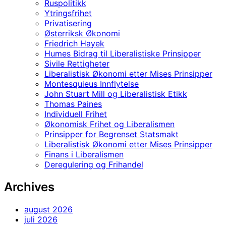
Ruspolitikk
Ytringsfrihet
Privatisering
Østerriksk Økonomi
Friedrich Hayek
Humes Bidrag til Liberalistiske Prinsipper
Sivile Rettigheter
Liberalistisk Økonomi etter Mises Prinsipper
Montesquieus Innflytelse
John Stuart Mill og Liberalistisk Etikk
Thomas Paines
Individuell Frihet
Økonomisk Frihet og Liberalismen
Prinsipper for Begrenset Statsmakt
Liberalistisk Økonomi etter Mises Prinsipper
Finans i Liberalismen
Deregulering og Frihandel
Archives
august 2026
juli 2026