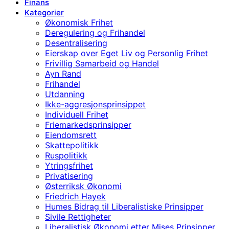
Finans
Kategorier
Økonomisk Frihet
Deregulering og Frihandel
Desentralisering
Eierskap over Eget Liv og Personlig Frihet
Frivillig Samarbeid og Handel
Ayn Rand
Frihandel
Utdanning
Ikke-aggresjonsprinsippet
Individuell Frihet
Friemarkedsprinsipper
Eiendomsrett
Skattepolitikk
Ruspolitikk
Ytringsfrihet
Privatisering
Østerriksk Økonomi
Friedrich Hayek
Humes Bidrag til Liberalistiske Prinsipper
Sivile Rettigheter
Liberalistisk Økonomi etter Mises Prinsipper