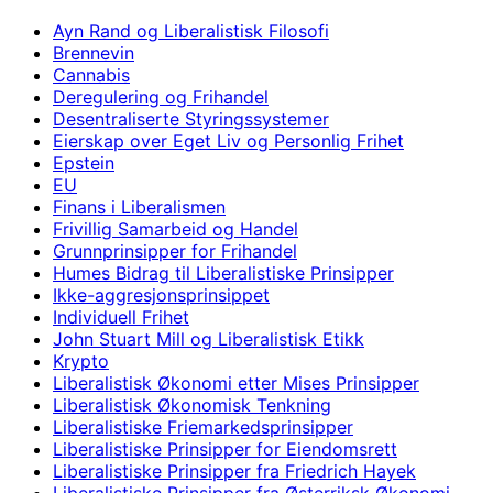
Ayn Rand og Liberalistisk Filosofi
Brennevin
Cannabis
Deregulering og Frihandel
Desentraliserte Styringssystemer
Eierskap over Eget Liv og Personlig Frihet
Epstein
EU
Finans i Liberalismen
Frivillig Samarbeid og Handel
Grunnprinsipper for Frihandel
Humes Bidrag til Liberalistiske Prinsipper
Ikke-aggresjonsprinsippet
Individuell Frihet
John Stuart Mill og Liberalistisk Etikk
Krypto
Liberalistisk Økonomi etter Mises Prinsipper
Liberalistisk Økonomisk Tenkning
Liberalistiske Friemarkedsprinsipper
Liberalistiske Prinsipper for Eiendomsrett
Liberalistiske Prinsipper fra Friedrich Hayek
Liberalistiske Prinsipper fra Østerriksk Økonomi