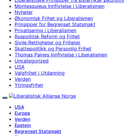
Montesquieus Innflytelse i Liberalismen
Nyheter
Økonomisk Frihet og Liberalismen
Prinsipper for Begrenset Statsmakt
Privatisering i Liberalismen
Ruspolitisk Reform og Frihet
Sivile Rettigheter og Friheter
Skattepolitikk og Personlig Frihet
Thomas Paines Innflytelse i Liberalismen
Uncategorized
USA
Valgfrihet i Utdanning
Verden
Ytringsfrihet
USA
Europa
Verden
Epstein
Begrenset Statsmakt