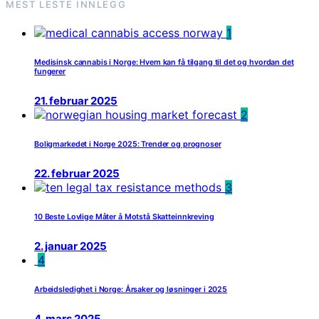
MEST LESTE INNLEGG
1
Medisinsk cannabis i Norge: Hvem kan få tilgang til det og hvordan det
fungerer
21. februar 2025
2
Boligmarkedet i Norge 2025: Trender og prognoser
22. februar 2025
3
10 Beste Lovlige Måter å Motstå Skatteinnkreving
2. januar 2025
4
Arbeidsledighet i Norge: Årsaker og løsninger i 2025
4. mars 2025