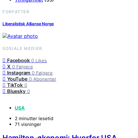
FORFATTER
Liberalistisk Allianse Norge
SOSIALE MEDIER
Facebook
0
Likes
X
0
Følgere
Instagram
0
Følgere
YouTube
0
Abonenter
TikTok
0
Bluesky
0
USA
2 minutter lesetid
71 visninger
Hamilton-økonomi: Hvorfor USA