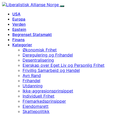
USA
Europa
Verden
Epstein
Begrenset Statsmakt
Finans
Kategorier
Økonomisk Frihet
Deregulering og Frihandel
Desentralisering
Eierskap over Eget Liv og Personlig Frihet
Frivillig Samarbeid og Handel
Ayn Rand
Frihandel
Utdanning
Ikke-aggresjonsprinsippet
Individuell Frihet
Friemarkedsprinsipper
Eiendomsrett
Skattepolitikk