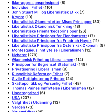
Ikke-aggresjonsprinsippet
(8)
Individuell Frihet
(110)
John Stuart Mill og Liberalistisk Etikk
(7)
Krypto
(10)
Liberalistisk Økonomi etter Mises Prinsipper
(33)
Liberalistisk Økonomisk Tenkning
(18)
Liberalistiske Friemarkedsprinsipper
(26)
Liberalistiske Prinsipper for Eiendomsrett
(17)
Liberalistiske Prinsipper fra Friedrich Hayek
(11)
Liberalistiske Prinsipper fra Østerriksk Økonomi
(9)
Montesquieus Innflytelse i Liberalismen
(12)
Nyheter
(279)
Økonomisk Frihet og Liberalismen
(114)
Prinsipper for Begrenset Statsmakt
(149)
Privatisering i Liberalismen
(9)
Ruspolitisk Reform og Frihet
(7)
Sivile Rettigheter og Friheter
(24)
Skattepolitikk og Personlig Frihet
(48)
Thomas Paines Innflytelse i Liberalismen
(12)
Uncategorized
(6)
USA
(237)
Valgfrihet i Utdanning
(13)
Verden
(73)
Ytringsfrihet
(35)