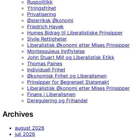
Ruspolitikk
Ytringsfrihet
Privatisering
Østerriksk Økonomi
Friedrich Hayek
Humes Bidrag til Liberalistiske Prinsipper
Sivile Rettigheter
Liberalistisk Økonomi etter Mises Prinsipper
Montesquieus Innflytelse
John Stuart Mill og Liberalistisk Etikk
Thomas Paines
Individuell Frihet
Økonomisk Frihet og Liberalismen
Prinsipper for Begrenset Statsmakt
Liberalistisk Økonomi etter Mises Prinsipper
Finans i Liberalismen
Deregulering og Frihandel
Archives
august 2026
juli 2026