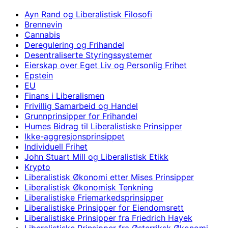
Ayn Rand og Liberalistisk Filosofi
Brennevin
Cannabis
Deregulering og Frihandel
Desentraliserte Styringssystemer
Eierskap over Eget Liv og Personlig Frihet
Epstein
EU
Finans i Liberalismen
Frivillig Samarbeid og Handel
Grunnprinsipper for Frihandel
Humes Bidrag til Liberalistiske Prinsipper
Ikke-aggresjonsprinsippet
Individuell Frihet
John Stuart Mill og Liberalistisk Etikk
Krypto
Liberalistisk Økonomi etter Mises Prinsipper
Liberalistisk Økonomisk Tenkning
Liberalistiske Friemarkedsprinsipper
Liberalistiske Prinsipper for Eiendomsrett
Liberalistiske Prinsipper fra Friedrich Hayek
Liberalistiske Prinsipper fra Østerriksk Økonomi