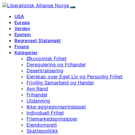
USA
Europa
Verden
Epstein
Begrenset Statsmakt
Finans
Kategorier
Økonomisk Frihet
Deregulering og Frihandel
Desentralisering
Eierskap over Eget Liv og Personlig Frihet
Frivillig Samarbeid og Handel
Ayn Rand
Frihandel
Utdanning
Ikke-aggresjonsprinsippet
Individuell Frihet
Friemarkedsprinsipper
Eiendomsrett
Skattepolitikk