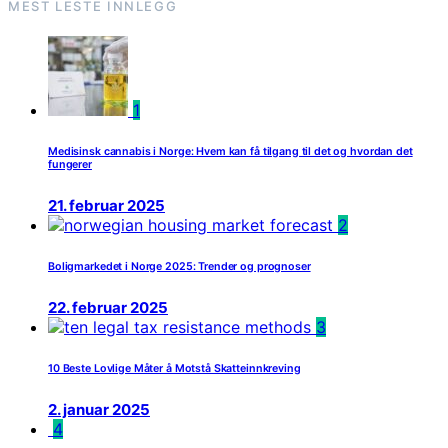
MEST LESTE INNLEGG
1
Medisinsk cannabis i Norge: Hvem kan få tilgang til det og hvordan det
fungerer
21. februar 2025
2
Boligmarkedet i Norge 2025: Trender og prognoser
22. februar 2025
3
10 Beste Lovlige Måter å Motstå Skatteinnkreving
2. januar 2025
4