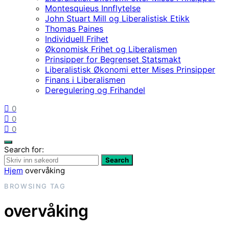
Montesquieus Innflytelse
John Stuart Mill og Liberalistisk Etikk
Thomas Paines
Individuell Frihet
Økonomisk Frihet og Liberalismen
Prinsipper for Begrenset Statsmakt
Liberalistisk Økonomi etter Mises Prinsipper
Finans i Liberalismen
Deregulering og Frihandel
0
0
0
Search for:
Search
Hjem
overvåking
BROWSING TAG
overvåking