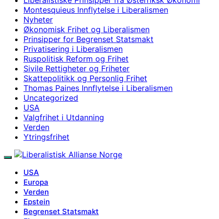
Montesquieus Innflytelse i Liberalismen
Nyheter
Økonomisk Frihet og Liberalismen
Prinsipper for Begrenset Statsmakt
Privatisering i Liberalismen
Ruspolitisk Reform og Frihet
Sivile Rettigheter og Friheter
Skattepolitikk og Personlig Frihet
Thomas Paines Innflytelse i Liberalismen
Uncategorized
USA
Valgfrihet i Utdanning
Verden
Ytringsfrihet
USA
Europa
Verden
Epstein
Begrenset Statsmakt