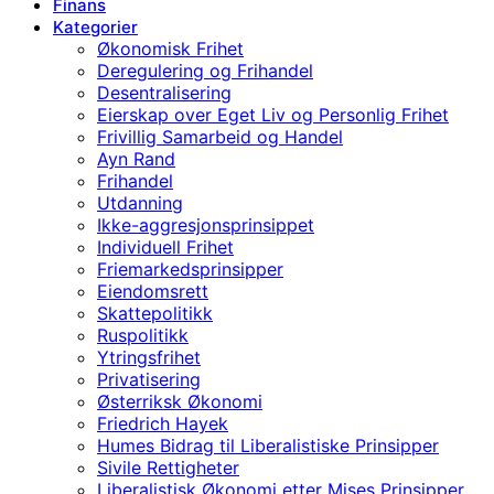
Finans
Kategorier
Økonomisk Frihet
Deregulering og Frihandel
Desentralisering
Eierskap over Eget Liv og Personlig Frihet
Frivillig Samarbeid og Handel
Ayn Rand
Frihandel
Utdanning
Ikke-aggresjonsprinsippet
Individuell Frihet
Friemarkedsprinsipper
Eiendomsrett
Skattepolitikk
Ruspolitikk
Ytringsfrihet
Privatisering
Østerriksk Økonomi
Friedrich Hayek
Humes Bidrag til Liberalistiske Prinsipper
Sivile Rettigheter
Liberalistisk Økonomi etter Mises Prinsipper