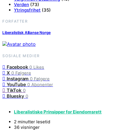
Verden
(73)
Ytringsfrihet
(35)
FORFATTER
Liberalistisk Allianse Norge
SOSIALE MEDIER
Facebook
0
Likes
X
0
Følgere
Instagram
0
Følgere
YouTube
0
Abonenter
TikTok
0
Bluesky
0
Liberalistiske Prinsipper for Eiendomsrett
2 minutter lesetid
36 visninger