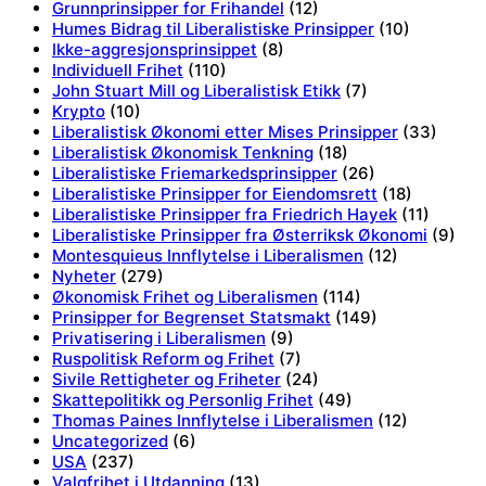
Grunnprinsipper for Frihandel
(12)
Humes Bidrag til Liberalistiske Prinsipper
(10)
Ikke-aggresjonsprinsippet
(8)
Individuell Frihet
(110)
John Stuart Mill og Liberalistisk Etikk
(7)
Krypto
(10)
Liberalistisk Økonomi etter Mises Prinsipper
(33)
Liberalistisk Økonomisk Tenkning
(18)
Liberalistiske Friemarkedsprinsipper
(26)
Liberalistiske Prinsipper for Eiendomsrett
(18)
Liberalistiske Prinsipper fra Friedrich Hayek
(11)
Liberalistiske Prinsipper fra Østerriksk Økonomi
(9)
Montesquieus Innflytelse i Liberalismen
(12)
Nyheter
(279)
Økonomisk Frihet og Liberalismen
(114)
Prinsipper for Begrenset Statsmakt
(149)
Privatisering i Liberalismen
(9)
Ruspolitisk Reform og Frihet
(7)
Sivile Rettigheter og Friheter
(24)
Skattepolitikk og Personlig Frihet
(49)
Thomas Paines Innflytelse i Liberalismen
(12)
Uncategorized
(6)
USA
(237)
Valgfrihet i Utdanning
(13)