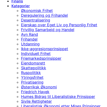
Finans
Kategorier
Økonomisk Frihet
Deregulering og Frihandel
Desentralisering
Eierskap over Eget Liv og Personlig Frihet
Frivillig Samarbeid og Handel
Ayn Rand
Frihandel
Utdanning
Ikke-aggresjonsprinsippet
Individuell Frihet
Friemarkedsprinsipper
Eiendomsrett
Skattepolitikk
Ruspolitikk
Ytringsfrihet
Privatisering
Østerriksk Økonomi
Friedrich Hayek
Humes Bidrag til Liberalistiske Prinsipper
Sivile Rettigheter
Liberalistisk Økonomi etter Mises Prinsipper