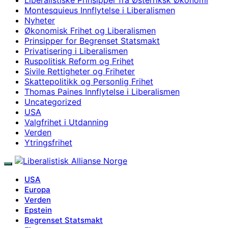
Montesquieus Innflytelse i Liberalismen
Nyheter
Økonomisk Frihet og Liberalismen
Prinsipper for Begrenset Statsmakt
Privatisering i Liberalismen
Ruspolitisk Reform og Frihet
Sivile Rettigheter og Friheter
Skattepolitikk og Personlig Frihet
Thomas Paines Innflytelse i Liberalismen
Uncategorized
USA
Valgfrihet i Utdanning
Verden
Ytringsfrihet
USA
Europa
Verden
Epstein
Begrenset Statsmakt