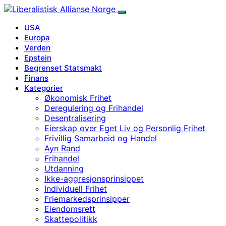
USA
Europa
Verden
Epstein
Begrenset Statsmakt
Finans
Kategorier
Økonomisk Frihet
Deregulering og Frihandel
Desentralisering
Eierskap over Eget Liv og Personlig Frihet
Frivillig Samarbeid og Handel
Ayn Rand
Frihandel
Utdanning
Ikke-aggresjonsprinsippet
Individuell Frihet
Friemarkedsprinsipper
Eiendomsrett
Skattepolitikk