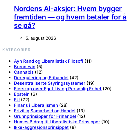
Nordens AI-aksjer: Hvem bygger
fremtiden — og hvem betaler for å
se på?
5. august 2026
KATEGORIER
Ayn Rand og Liberalistisk Filosofi
(11)
Brennevin
(5)
Cannabis
(12)
Deregulering og Frihandel
(42)
Desentraliserte Styringssystemer
(19)
Eierskap over Eget Liv og Personlig Frihet
(20)
Epstein
(6)
EU
(72)
Finans i Liberalismen
(28)
Frivillig Samarbeid og Handel
(13)
Grunnprinsipper for Frihandel
(12)
Humes Bidrag til Liberalistiske Prinsipper
(10)
Ikke-aggresjonsprinsippet
(8)