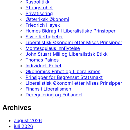
Ruspolitikk
Ytringsfrihet
Privatisering
Østerriksk Økonomi
Friedrich Hayek
Humes Bidrag til Liberalistiske Prinsipper
Sivile Rettigheter
Liberalistisk Økonomi etter Mises Prinsipper
Montesquieus Innflytelse
John Stuart Mill og Liberalistisk Etikk
Thomas Paines
Individuell Frihet
Økonomisk Frihet og Liberalismen
Prinsipper for Begrenset Statsmakt
Liberalistisk Økonomi etter Mises Prinsipper
Finans i Liberalismen
Deregulering og Frihandel
Archives
august 2026
juli 2026