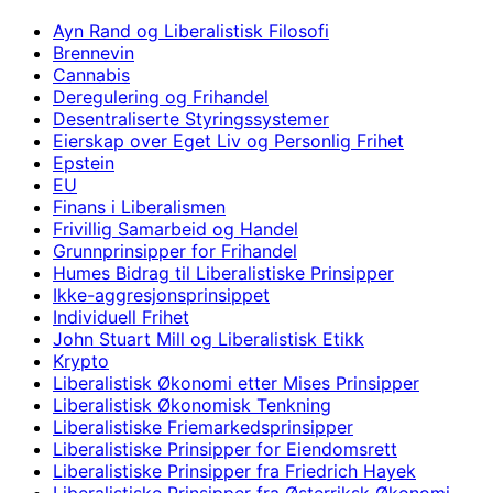
Ayn Rand og Liberalistisk Filosofi
Brennevin
Cannabis
Deregulering og Frihandel
Desentraliserte Styringssystemer
Eierskap over Eget Liv og Personlig Frihet
Epstein
EU
Finans i Liberalismen
Frivillig Samarbeid og Handel
Grunnprinsipper for Frihandel
Humes Bidrag til Liberalistiske Prinsipper
Ikke-aggresjonsprinsippet
Individuell Frihet
John Stuart Mill og Liberalistisk Etikk
Krypto
Liberalistisk Økonomi etter Mises Prinsipper
Liberalistisk Økonomisk Tenkning
Liberalistiske Friemarkedsprinsipper
Liberalistiske Prinsipper for Eiendomsrett
Liberalistiske Prinsipper fra Friedrich Hayek
Liberalistiske Prinsipper fra Østerriksk Økonomi