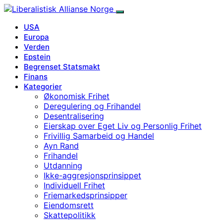
USA
Europa
Verden
Epstein
Begrenset Statsmakt
Finans
Kategorier
Økonomisk Frihet
Deregulering og Frihandel
Desentralisering
Eierskap over Eget Liv og Personlig Frihet
Frivillig Samarbeid og Handel
Ayn Rand
Frihandel
Utdanning
Ikke-aggresjonsprinsippet
Individuell Frihet
Friemarkedsprinsipper
Eiendomsrett
Skattepolitikk