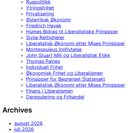
Ruspolitikk
Ytringsfrihet
Privatisering
Østerriksk Økonomi
Friedrich Hayek
Humes Bidrag til Liberalistiske Prinsipper
Sivile Rettigheter
Liberalistisk Økonomi etter Mises Prinsipper
Montesquieus Innflytelse
John Stuart Mill og Liberalistisk Etikk
Thomas Paines
Individuell Frihet
Økonomisk Frihet og Liberalismen
Prinsipper for Begrenset Statsmakt
Liberalistisk Økonomi etter Mises Prinsipper
Finans i Liberalismen
Deregulering og Frihandel
Archives
august 2026
juli 2026