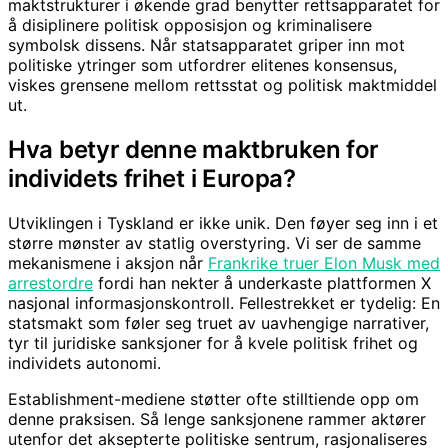
maktstrukturer i økende grad benytter rettsapparatet for
å disiplinere politisk opposisjon og kriminalisere
symbolsk dissens. Når statsapparatet griper inn mot
politiske ytringer som utfordrer elitenes konsensus,
viskes grensene mellom rettsstat og politisk maktmiddel
ut.
Hva betyr denne maktbruken for
individets frihet i Europa?
Utviklingen i Tyskland er ikke unik. Den føyer seg inn i et
større mønster av statlig overstyring. Vi ser de samme
mekanismene i aksjon når
Frankrike truer Elon Musk med
arrestordre
fordi han nekter å underkaste plattformen X
nasjonal informasjonskontroll. Fellestrekket er tydelig: En
statsmakt som føler seg truet av uavhengige narrativer,
tyr til juridiske sanksjoner for å kvele politisk frihet og
individets autonomi.
Establishment-mediene støtter ofte stilltiende opp om
denne praksisen. Så lenge sanksjonene rammer aktører
utenfor det aksepterte politiske sentrum, rasjonaliseres