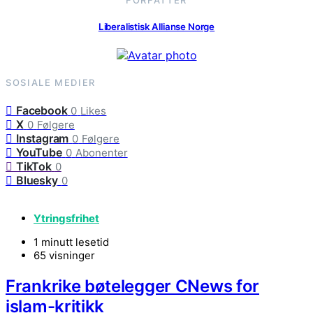
FORFATTER
Liberalistisk Allianse Norge
SOSIALE MEDIER
Facebook
0
Likes
X
0
Følgere
Instagram
0
Følgere
YouTube
0
Abonenter
TikTok
0
Bluesky
0
Ytringsfrihet
1 minutt lesetid
65 visninger
Frankrike bøtelegger CNews for
islam-kritikk