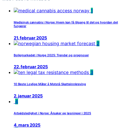
1
Medisinsk cannabis i Norge: Hvem kan få tilgang til det og hvordan det
fungerer
21. februar 2025
2
Boligmarkedet i Norge 2025: Trender og prognoser
22. februar 2025
3
10 Beste Lovlige Måter å Motstå Skatteinnkreving
2. januar 2025
4
Arbeidsledighet i Norge: Årsaker og løsninger i 2025
4. mars 2025