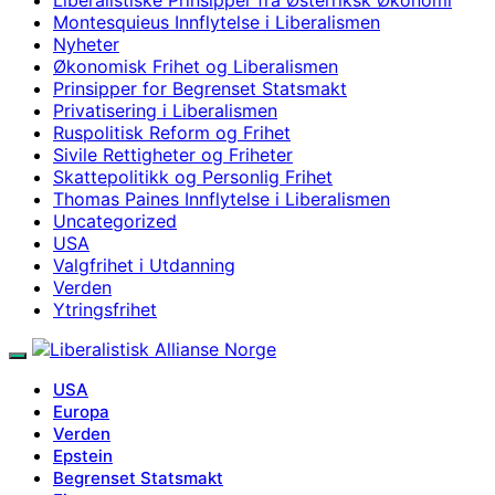
Montesquieus Innflytelse i Liberalismen
Nyheter
Økonomisk Frihet og Liberalismen
Prinsipper for Begrenset Statsmakt
Privatisering i Liberalismen
Ruspolitisk Reform og Frihet
Sivile Rettigheter og Friheter
Skattepolitikk og Personlig Frihet
Thomas Paines Innflytelse i Liberalismen
Uncategorized
USA
Valgfrihet i Utdanning
Verden
Ytringsfrihet
USA
Europa
Verden
Epstein
Begrenset Statsmakt