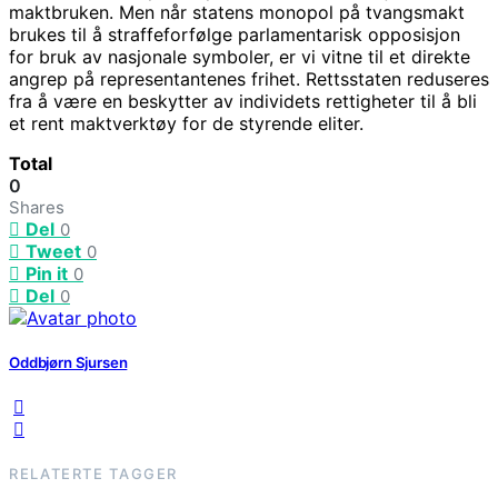
maktbruken. Men når statens monopol på tvangsmakt
brukes til å straffeforfølge parlamentarisk opposisjon
for bruk av nasjonale symboler, er vi vitne til et direkte
angrep på representantenes frihet. Rettsstaten reduseres
fra å være en beskytter av individets rettigheter til å bli
et rent maktverktøy for de styrende eliter.
Total
0
Shares
Del
0
Tweet
0
Pin it
0
Del
0
Oddbjørn Sjursen
RELATERTE TAGGER