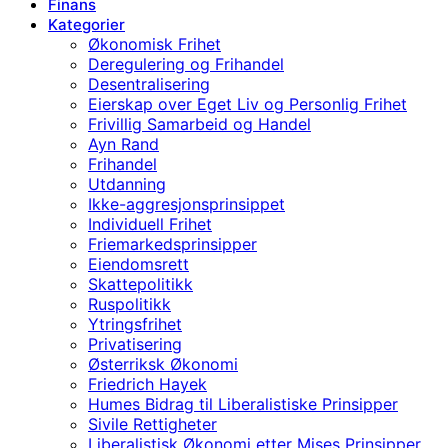
Finans
Kategorier
Økonomisk Frihet
Deregulering og Frihandel
Desentralisering
Eierskap over Eget Liv og Personlig Frihet
Frivillig Samarbeid og Handel
Ayn Rand
Frihandel
Utdanning
Ikke-aggresjonsprinsippet
Individuell Frihet
Friemarkedsprinsipper
Eiendomsrett
Skattepolitikk
Ruspolitikk
Ytringsfrihet
Privatisering
Østerriksk Økonomi
Friedrich Hayek
Humes Bidrag til Liberalistiske Prinsipper
Sivile Rettigheter
Liberalistisk Økonomi etter Mises Prinsipper