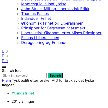
Montesquieus Innflytelse
John Stuart Mill og Liberalistisk Etikk
Thomas Paines
Individuell Frihet
Økonomisk Frihet og Liberalismen
Prinsipper for Begrenset Statsmakt
Liberalistisk Økonomi etter Mises Prinsipper
Finans i Liberalismen
Deregulering og Frihandel
0
0
0
Search for:
Search
Hjem
Tysk politi etterforsker AfD for bruk av det tyske
flagget
Ytringsfrihet
201 visninger