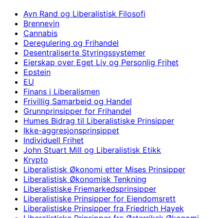
Ayn Rand og Liberalistisk Filosofi
Brennevin
Cannabis
Deregulering og Frihandel
Desentraliserte Styringssystemer
Eierskap over Eget Liv og Personlig Frihet
Epstein
EU
Finans i Liberalismen
Frivillig Samarbeid og Handel
Grunnprinsipper for Frihandel
Humes Bidrag til Liberalistiske Prinsipper
Ikke-aggresjonsprinsippet
Individuell Frihet
John Stuart Mill og Liberalistisk Etikk
Krypto
Liberalistisk Økonomi etter Mises Prinsipper
Liberalistisk Økonomisk Tenkning
Liberalistiske Friemarkedsprinsipper
Liberalistiske Prinsipper for Eiendomsrett
Liberalistiske Prinsipper fra Friedrich Hayek
Liberalistiske Prinsipper fra Østerriksk Økonomi