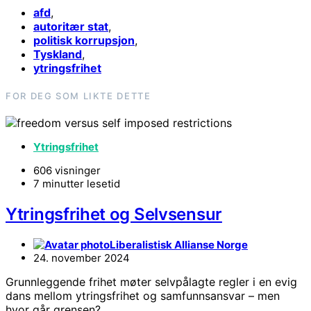
afd
,
autoritær stat
,
politisk korrupsjon
,
Tyskland
,
ytringsfrihet
FOR DEG SOM LIKTE DETTE
Ytringsfrihet
606 visninger
7 minutter lesetid
Ytringsfrihet og Selvsensur
Liberalistisk Allianse Norge
24. november 2024
Grunnleggende frihet møter selvpålagte regler i en evig
dans mellom ytringsfrihet og samfunnsansvar – men
hvor går grensen?