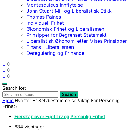
Montesquieus Innflytelse
John Stuart Mill og Liberalistisk Etikk
Thomas Paines
Individuell Frihet
Økonomisk Frihet og Liberalismen
Prinsipper for Begrenset Statsmakt
Liberalistisk Økonomi etter Mises Prinsipper
Finans i Liberalismen
Deregulering og Frihandel
0
0
0
Search for:
Search
Hjem
Hvorfor Er Selvbestemmelse Viktig For Personlig
Frihet?
Eierskap over Eget Liv og Personlig Frihet
634 visninger