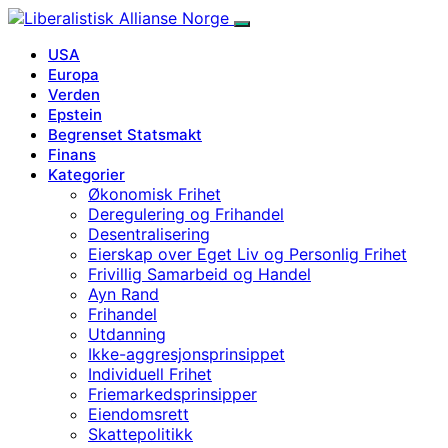
USA
Europa
Verden
Epstein
Begrenset Statsmakt
Finans
Kategorier
Økonomisk Frihet
Deregulering og Frihandel
Desentralisering
Eierskap over Eget Liv og Personlig Frihet
Frivillig Samarbeid og Handel
Ayn Rand
Frihandel
Utdanning
Ikke-aggresjonsprinsippet
Individuell Frihet
Friemarkedsprinsipper
Eiendomsrett
Skattepolitikk