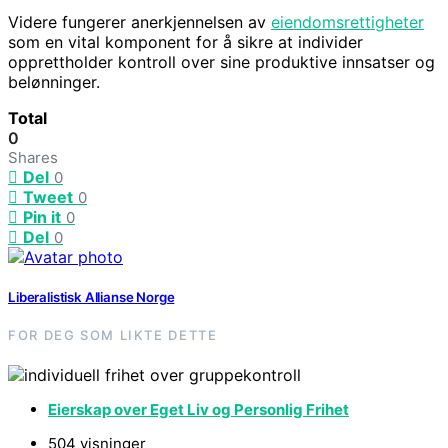
Videre fungerer anerkjennelsen av
eiendomsrettigheter
som en vital komponent for å sikre at individer
opprettholder kontroll over sine produktive innsatser og
belønninger.
Total
0
Shares
Del
0
Tweet
0
Pin it
0
Del
0
Liberalistisk Allianse Norge
FOR DEG SOM LIKTE DETTE
Eierskap over Eget Liv og Personlig Frihet
504 visninger