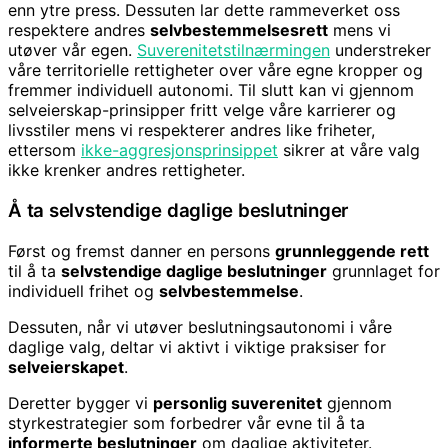
enn ytre press. Dessuten lar dette rammeverket oss
respektere andres
selvbestemmelsesrett
mens vi
utøver vår egen.
Suverenitetstilnærmingen
understreker
våre territorielle rettigheter over våre egne kropper og
fremmer individuell autonomi. Til slutt kan vi gjennom
selveierskap-prinsipper fritt velge våre karrierer og
livsstiler mens vi respekterer andres like friheter,
ettersom
ikke-aggresjonsprinsippet
sikrer at våre valg
ikke krenker andres rettigheter.
Å ta selvstendige daglige beslutninger
Først og fremst danner en persons
grunnleggende rett
til å ta
selvstendige daglige beslutninger
grunnlaget for
individuell frihet og
selvbestemmelse
.
Dessuten, når vi utøver beslutningsautonomi i våre
daglige valg, deltar vi aktivt i viktige praksiser for
selveierskapet
.
Deretter bygger vi
personlig suverenitet
gjennom
styrkestrategier som forbedrer vår evne til å ta
informerte beslutninger
om daglige aktiviteter.