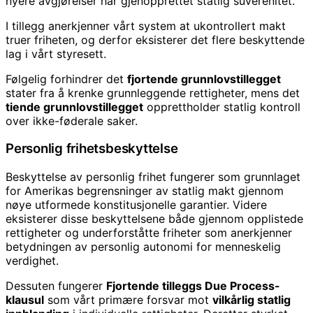
nyere avgjørelser har gjenopprettet statlig suverenitet.
I tillegg anerkjenner vårt system at ukontrollert makt
truer friheten, og derfor eksisterer det flere beskyttende
lag i vårt styresett.
Følgelig forhindrer det
fjortende grunnlovstillegget
stater fra å krenke grunnleggende rettigheter, mens det
tiende grunnlovstillegget
opprettholder statlig kontroll
over ikke-føderale saker.
Personlig frihetsbeskyttelse
Beskyttelse av personlig frihet fungerer som grunnlaget
for Amerikas begrensninger av statlig makt gjennom
nøye utformede konstitusjonelle garantier. Videre
eksisterer disse beskyttelsene både gjennom opplistede
rettigheter og underforståtte friheter som anerkjenner
betydningen av personlig autonomi for menneskelig
verdighet.
Dessuten fungerer
Fjortende tilleggs Due Process-
klausul
som vårt primære forsvar mot
vilkårlig statlig