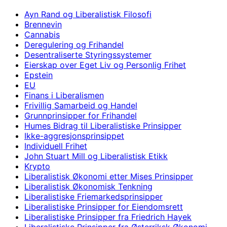
Ayn Rand og Liberalistisk Filosofi
Brennevin
Cannabis
Deregulering og Frihandel
Desentraliserte Styringssystemer
Eierskap over Eget Liv og Personlig Frihet
Epstein
EU
Finans i Liberalismen
Frivillig Samarbeid og Handel
Grunnprinsipper for Frihandel
Humes Bidrag til Liberalistiske Prinsipper
Ikke-aggresjonsprinsippet
Individuell Frihet
John Stuart Mill og Liberalistisk Etikk
Krypto
Liberalistisk Økonomi etter Mises Prinsipper
Liberalistisk Økonomisk Tenkning
Liberalistiske Friemarkedsprinsipper
Liberalistiske Prinsipper for Eiendomsrett
Liberalistiske Prinsipper fra Friedrich Hayek
Liberalistiske Prinsipper fra Østerriksk Økonomi