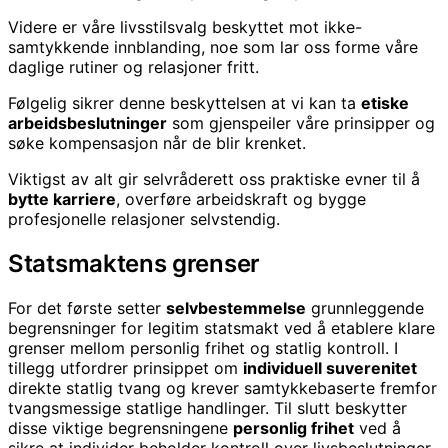
Videre er våre livsstilsvalg beskyttet mot ikke-
samtykkende innblanding, noe som lar oss forme våre
daglige rutiner og relasjoner fritt.
Følgelig sikrer denne beskyttelsen at vi kan ta
etiske
arbeidsbeslutninger
som gjenspeiler våre prinsipper og
søke kompensasjon når de blir krenket.
Viktigst av alt gir selvråderett oss praktiske evner til å
bytte karriere
, overføre arbeidskraft og bygge
profesjonelle relasjoner selvstendig.
Statsmaktens grenser
For det første setter
selvbestemmelse
grunnleggende
begrensninger for legitim statsmakt ved å etablere klare
grenser mellom personlig frihet og statlig kontroll. I
tillegg utfordrer prinsippet om
individuell suverenitet
direkte statlig tvang og krever samtykkebaserte fremfor
tvangsmessige statlige handlinger. Til slutt beskytter
disse viktige begrensningene
personlig frihet
ved å