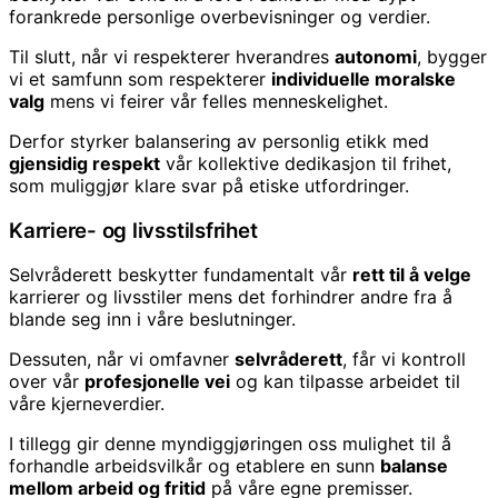
forankrede personlige overbevisninger og verdier.
Til slutt, når vi respekterer hverandres
autonomi
, bygger
vi et samfunn som respekterer
individuelle moralske
valg
mens vi feirer vår felles menneskelighet.
Derfor styrker balansering av personlig etikk med
gjensidig respekt
vår kollektive dedikasjon til frihet,
som muliggjør klare svar på etiske utfordringer.
Karriere- og livsstilsfrihet
Selvråderett beskytter fundamentalt vår
rett til å velge
karrierer og livsstiler mens det forhindrer andre fra å
blande seg inn i våre beslutninger.
Dessuten, når vi omfavner
selvråderett
, får vi kontroll
over vår
profesjonelle vei
og kan tilpasse arbeidet til
våre kjerneverdier.
I tillegg gir denne myndiggjøringen oss mulighet til å
forhandle arbeidsvilkår og etablere en sunn
balanse
mellom arbeid og fritid
på våre egne premisser.