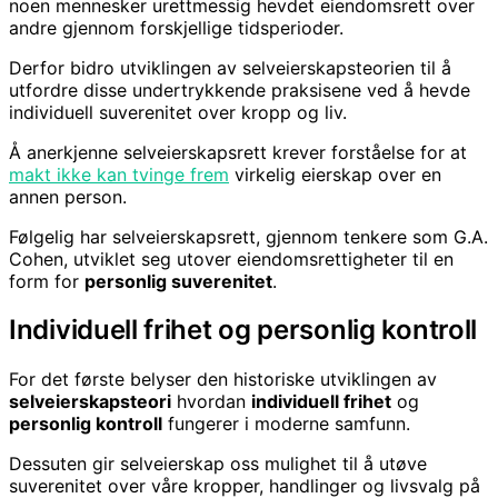
noen mennesker urettmessig hevdet eiendomsrett over
andre gjennom forskjellige tidsperioder.
Derfor bidro utviklingen av selveierskapsteorien til å
utfordre disse undertrykkende praksisene ved å hevde
individuell suverenitet over kropp og liv.
Å anerkjenne selveierskapsrett krever forståelse for at
makt ikke kan tvinge frem
virkelig eierskap over en
annen person.
Følgelig har selveierskapsrett, gjennom tenkere som G.A.
Cohen, utviklet seg utover eiendomsrettigheter til en
form for
personlig suverenitet
.
Individuell frihet og personlig kontroll
For det første belyser den historiske utviklingen av
selveierskapsteori
hvordan
individuell frihet
og
personlig kontroll
fungerer i moderne samfunn.
Dessuten gir selveierskap oss mulighet til å utøve
suverenitet over våre kropper, handlinger og livsvalg på