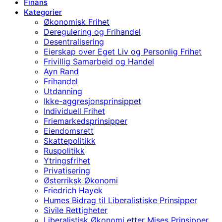
Finans
Kategorier
Økonomisk Frihet
Deregulering og Frihandel
Desentralisering
Eierskap over Eget Liv og Personlig Frihet
Frivillig Samarbeid og Handel
Ayn Rand
Frihandel
Utdanning
Ikke-aggresjonsprinsippet
Individuell Frihet
Friemarkedsprinsipper
Eiendomsrett
Skattepolitikk
Ruspolitikk
Ytringsfrihet
Privatisering
Østerriksk Økonomi
Friedrich Hayek
Humes Bidrag til Liberalistiske Prinsipper
Sivile Rettigheter
Liberalistisk Økonomi etter Mises Prinsipper