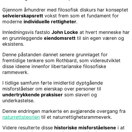
Gjennom århundrer med filosofisk diskurs har konseptet
selveierskapsrett
vokst frem som et fundament for
moderne
individuelle rettigheter
.
Innledningsvis fastslo
John Locke
at hvert menneske har
en grunnleggende
eiendomsrett
til sin egen væren og
eksistens.
Denne påstanden dannet senere grunnlaget for
fremtidige tenkere som Rothbard, som videreutviklet
disse ideene innenfor libertarianske filosofiske
rammeverk.
I tidlige samfunn førte imidlertid dyptgående
misforståelser om eierskap over personer til
undertrykkende praksiser
som slaveri og
underkastelse.
Denne endringen markerte en avgjørende overgang fra
naturrettsteorien
til et naturrettighetsrammeverk.
Videre resulterte disse
historiske misforståelsene
i at