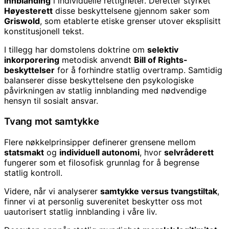
innblanding
i individuelle rettigheter. Deretter styrket
Høyesterett
disse beskyttelsene gjennom saker som
Griswold
, som etablerte etiske grenser utover eksplisitt
konstitusjonell tekst.
I tillegg har domstolens doktrine om
selektiv
inkorporering
metodisk anvendt
Bill of Rights-
beskyttelser
for å forhindre statlig overtramp. Samtidig
balanserer disse beskyttelsene den psykologiske
påvirkningen av statlig innblanding med nødvendige
hensyn til sosialt ansvar.
Tvang mot samtykke
Flere nøkkelprinsipper definerer grensene mellom
statsmakt
og
individuell autonomi
, hvor
selvråderett
fungerer som et filosofisk grunnlag for å begrense
statlig kontroll.
Videre, når vi analyserer
samtykke versus tvangstiltak
,
finner vi at personlig suverenitet beskytter oss mot
uautorisert statlig innblanding i våre liv.