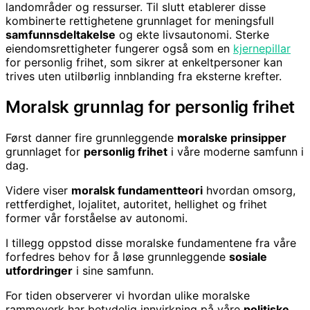
landområder og ressurser. Til slutt etablerer disse
kombinerte rettighetene grunnlaget for meningsfull
samfunnsdeltakelse
og ekte livsautonomi. Sterke
eiendomsrettigheter fungerer også som en
kjernepillar
for personlig frihet, som sikrer at enkeltpersoner kan
trives uten utilbørlig innblanding fra eksterne krefter.
Moralsk grunnlag for personlig frihet
Først danner fire grunnleggende
moralske prinsipper
grunnlaget for
personlig frihet
i våre moderne samfunn i
dag.
Videre viser
moralsk fundamentteori
hvordan omsorg,
rettferdighet, lojalitet, autoritet, hellighet og frihet
former vår forståelse av autonomi.
I tillegg oppstod disse moralske fundamentene fra våre
forfedres behov for å løse grunnleggende
sosiale
utfordringer
i sine samfunn.
For tiden observerer vi hvordan ulike moralske
rammeverk har betydelig innvirkning på våre
politiske