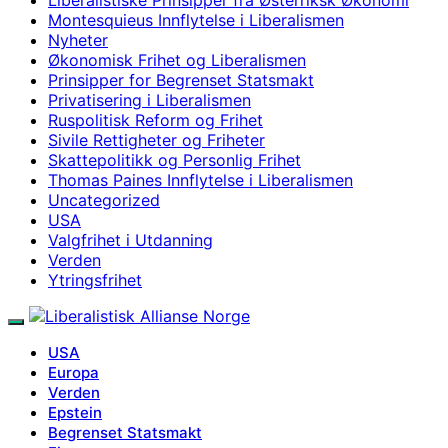
Montesquieus Innflytelse i Liberalismen
Nyheter
Økonomisk Frihet og Liberalismen
Prinsipper for Begrenset Statsmakt
Privatisering i Liberalismen
Ruspolitisk Reform og Frihet
Sivile Rettigheter og Friheter
Skattepolitikk og Personlig Frihet
Thomas Paines Innflytelse i Liberalismen
Uncategorized
USA
Valgfrihet i Utdanning
Verden
Ytringsfrihet
USA
Europa
Verden
Epstein
Begrenset Statsmakt