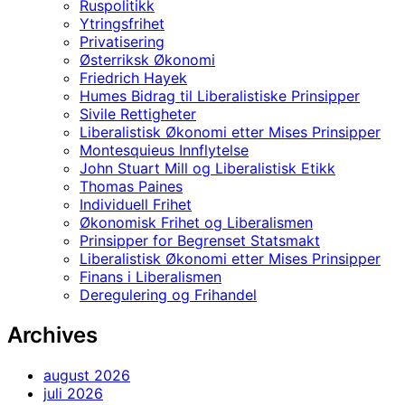
Ruspolitikk
Ytringsfrihet
Privatisering
Østerriksk Økonomi
Friedrich Hayek
Humes Bidrag til Liberalistiske Prinsipper
Sivile Rettigheter
Liberalistisk Økonomi etter Mises Prinsipper
Montesquieus Innflytelse
John Stuart Mill og Liberalistisk Etikk
Thomas Paines
Individuell Frihet
Økonomisk Frihet og Liberalismen
Prinsipper for Begrenset Statsmakt
Liberalistisk Økonomi etter Mises Prinsipper
Finans i Liberalismen
Deregulering og Frihandel
Archives
august 2026
juli 2026