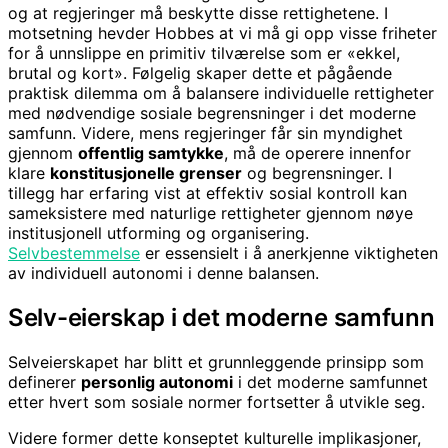
og at regjeringer må beskytte disse rettighetene. I
motsetning hevder Hobbes at vi må gi opp visse friheter
for å unnslippe en primitiv tilværelse som er «ekkel,
brutal og kort». Følgelig skaper dette et pågående
praktisk dilemma om å balansere individuelle rettigheter
med nødvendige sosiale begrensninger i det moderne
samfunn. Videre, mens regjeringer får sin myndighet
gjennom
offentlig samtykke
, må de operere innenfor
klare
konstitusjonelle grenser
og begrensninger. I
tillegg har erfaring vist at effektiv sosial kontroll kan
sameksistere med naturlige rettigheter gjennom nøye
institusjonell utforming og organisering.
Selvbestemmelse
er essensielt i å anerkjenne viktigheten
av individuell autonomi i denne balansen.
Selv-eierskap i det moderne samfunn
Selveierskapet har blitt et grunnleggende prinsipp som
definerer
personlig autonomi
i det moderne samfunnet
etter hvert som sosiale normer fortsetter å utvikle seg.
Videre former dette konseptet kulturelle implikasjoner,