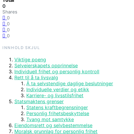
Total
0
Shares
0
0
0
0
INNHOLD
SKJUL
Viktige poeng
Selveierskapets opprinnelse
Individuell frihet og personlig kontroll
Rett til å ta livsvalg
Å ta selvstendige daglige beslutninger
Individuelle verdier og etikk
Karriere- og livsstilsfrihet
Statsmaktens grenser
Statens kraftbegrensninger
Personlig frihetsbeskyttelse
Tvang mot samtykke
Eiendomsrett og selvbestemmelse
Moralsk grunnlag for personlig frihet