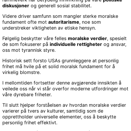
diskusjoner
og generell sosial stabilitet.
Videre driver samfunn som mangler sterke moralske
fundament ofte mot
autoritarisme
, noe som
understreker viktigheten av etiske hensyn.
Følgelig beskytter våre felles
moralske verdier
, spesielt
de som fokuserer på
individuelle rettigheter
og ansvar,
oss mot tyrannisk styre.
Historisk sett forsto USAs grunnleggere at personlig
frihet må hvile på et solid moralsk fundament for å
virkelig blomstre.
I mellomtiden fortsetter denne avgjørende innsikten å
veilede oss når vi står overfor moderne utfordringer mot
våre dyrebare friheter.
Til slutt hjelper forståelsen av hvordan moralske verdier
varierer på tvers av kulturer, samtidig som de
opprettholder universelle elementer, oss å beskytte
personlig frihet effektivt.