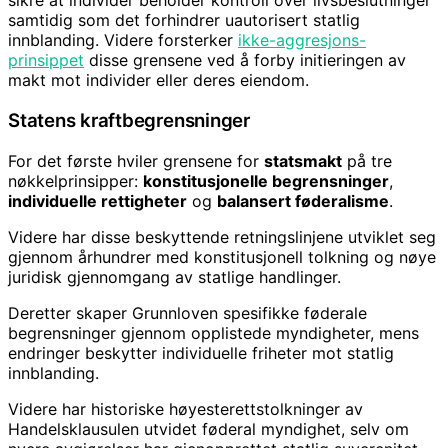
sikre at individer beholder kontroll over livsbeslutninger
samtidig som det forhindrer uautorisert statlig
innblanding. Videre forsterker
ikke-aggresjons-
prinsippet
disse grensene ved å forby initieringen av
makt mot individer eller deres eiendom.
Statens kraftbegrensninger
For det første hviler grensene for
statsmakt
på tre
nøkkelprinsipper:
konstitusjonelle begrensninger
,
individuelle rettigheter
og
balansert føderalisme
.
Videre har disse beskyttende retningslinjene utviklet seg
gjennom århundrer med konstitusjonell tolkning og nøye
juridisk gjennomgang av statlige handlinger.
Deretter skaper Grunnloven spesifikke føderale
begrensninger gjennom opplistede myndigheter, mens
endringer beskytter individuelle friheter mot statlig
innblanding.
Videre har historiske høyesterettstolkninger av
Handelsklausulen utvidet føderal myndighet, selv om