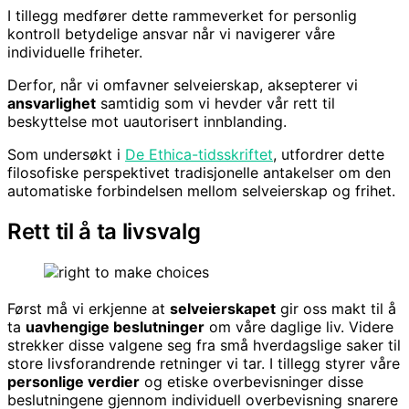
I tillegg medfører dette rammeverket for personlig
kontroll betydelige ansvar når vi navigerer våre
individuelle friheter.
Derfor, når vi omfavner selveierskap, aksepterer vi
ansvarlighet
samtidig som vi hevder vår rett til
beskyttelse mot uautorisert innblanding.
Som undersøkt i
De Ethica-tidsskriftet
, utfordrer dette
filosofiske perspektivet tradisjonelle antakelser om den
automatiske forbindelsen mellom selveierskap og frihet.
Rett til å ta livsvalg
Først må vi erkjenne at
selveierskapet
gir oss makt til å
ta
uavhengige beslutninger
om våre daglige liv. Videre
strekker disse valgene seg fra små hverdagslige saker til
store livsforandrende retninger vi tar. I tillegg styrer våre
personlige verdier
og etiske overbevisninger disse
beslutningene gjennom individuell overbevisning snarere