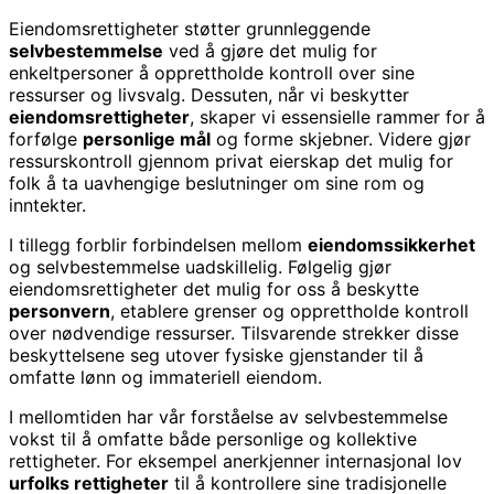
Eiendomsrettigheter støtter grunnleggende
selvbestemmelse
ved å gjøre det mulig for
enkeltpersoner å opprettholde kontroll over sine
ressurser og livsvalg. Dessuten, når vi beskytter
eiendomsrettigheter
, skaper vi essensielle rammer for å
forfølge
personlige mål
og forme skjebner. Videre gjør
ressurskontroll gjennom privat eierskap det mulig for
folk å ta uavhengige beslutninger om sine rom og
inntekter.
I tillegg forblir forbindelsen mellom
eiendomssikkerhet
og selvbestemmelse uadskillelig. Følgelig gjør
eiendomsrettigheter det mulig for oss å beskytte
personvern
, etablere grenser og opprettholde kontroll
over nødvendige ressurser. Tilsvarende strekker disse
beskyttelsene seg utover fysiske gjenstander til å
omfatte lønn og immateriell eiendom.
I mellomtiden har vår forståelse av selvbestemmelse
vokst til å omfatte både personlige og kollektive
rettigheter. For eksempel anerkjenner internasjonal lov
urfolks rettigheter
til å kontrollere sine tradisjonelle