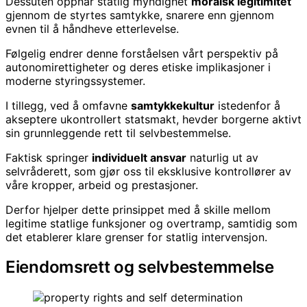
Dessuten oppnår statlig myndighet
moralsk legitimitet
gjennom de styrtes samtykke, snarere enn gjennom
evnen til å håndheve etterlevelse.
Følgelig endrer denne forståelsen vårt perspektiv på
autonomirettigheter og deres etiske implikasjoner i
moderne styringssystemer.
I tillegg, ved å omfavne
samtykkekultur
istedenfor å
akseptere ukontrollert statsmakt, hevder borgerne aktivt
sin grunnleggende rett til selvbestemmelse.
Faktisk springer
individuelt ansvar
naturlig ut av
selvråderett, som gjør oss til eksklusive kontrollører av
våre kropper, arbeid og prestasjoner.
Derfor hjelper dette prinsippet med å skille mellom
legitime statlige funksjoner og overtramp, samtidig som
det etablerer klare grenser for statlig intervensjon.
Eiendomsrett og selvbestemmelse