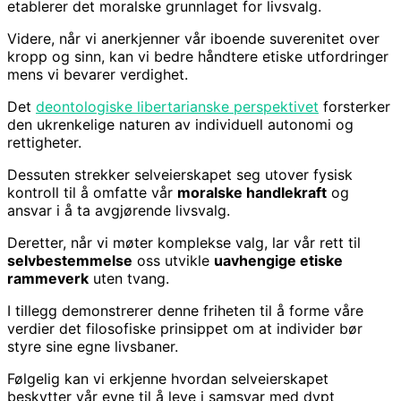
etablerer det moralske grunnlaget for livsvalg.
Videre, når vi anerkjenner vår iboende suverenitet over
kropp og sinn, kan vi bedre håndtere etiske utfordringer
mens vi bevarer verdighet.
Det
deontologiske libertarianske perspektivet
forsterker
den ukrenkelige naturen av individuell autonomi og
rettigheter.
Dessuten strekker selveierskapet seg utover fysisk
kontroll til å omfatte vår
moralske handlekraft
og
ansvar i å ta avgjørende livsvalg.
Deretter, når vi møter komplekse valg, lar vår rett til
selvbestemmelse
oss utvikle
uavhengige etiske
rammeverk
uten tvang.
I tillegg demonstrerer denne friheten til å forme våre
verdier det filosofiske prinsippet om at individer bør
styre sine egne livsbaner.
Følgelig kan vi erkjenne hvordan selveierskapet
beskytter vår evne til å leve i samsvar med dypt