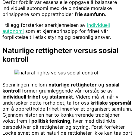
Derfor forblir vår essensielle oppgave å balansere
individuell autonomi med de bindende moralske
prinsippene som opprettholder
frie samfunn
.
I tillegg forsterker anerkjennelsen av
individuell
autonomi
som et kjerneprinspipp for frihet vår
forpliktelse til etisk styring og personlig ansvar.
Naturlige rettigheter versus sosial
kontroll
Spenningen mellom
naturlige rettigheter
og
sosial
kontroll
former grunnleggende vår forståelse av
individuell frihet
og
statsmakt
. Videre må vi, når vi
undersøker dette forholdet, ta for oss
kritiske spørsmål
om å opprettholde frihet innenfor et organisert samfunn.
Gjennom historien har to konkurrerende tradisjoner
vokst frem i
politisk tenkning
, hver med distinkte
perspektiver på rettigheter og styring. Først forfekter
Locke synet om at naturlige rettigheter ikke kan tas bort