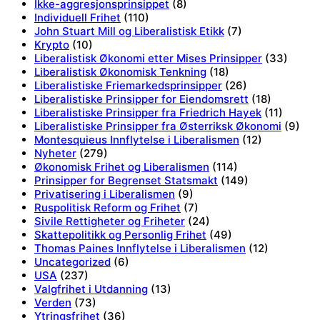
Ikke-aggresjonsprinsippet
(8)
Individuell Frihet
(110)
John Stuart Mill og Liberalistisk Etikk
(7)
Krypto
(10)
Liberalistisk Økonomi etter Mises Prinsipper
(33)
Liberalistisk Økonomisk Tenkning
(18)
Liberalistiske Friemarkedsprinsipper
(26)
Liberalistiske Prinsipper for Eiendomsrett
(18)
Liberalistiske Prinsipper fra Friedrich Hayek
(11)
Liberalistiske Prinsipper fra Østerriksk Økonomi
(9)
Montesquieus Innflytelse i Liberalismen
(12)
Nyheter
(279)
Økonomisk Frihet og Liberalismen
(114)
Prinsipper for Begrenset Statsmakt
(149)
Privatisering i Liberalismen
(9)
Ruspolitisk Reform og Frihet
(7)
Sivile Rettigheter og Friheter
(24)
Skattepolitikk og Personlig Frihet
(49)
Thomas Paines Innflytelse i Liberalismen
(12)
Uncategorized
(6)
USA
(237)
Valgfrihet i Utdanning
(13)
Verden
(73)
Ytringsfrihet
(36)