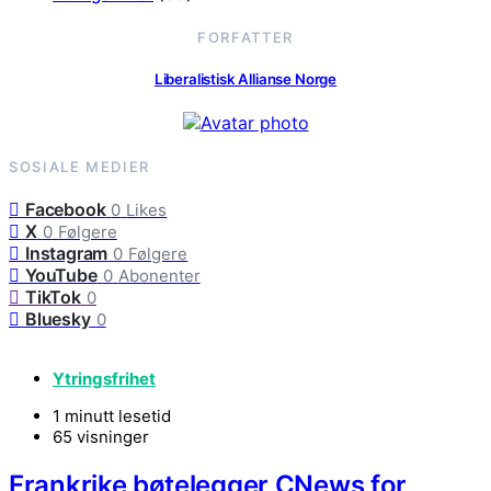
FORFATTER
Liberalistisk Allianse Norge
SOSIALE MEDIER
Facebook
0
Likes
X
0
Følgere
Instagram
0
Følgere
YouTube
0
Abonenter
TikTok
0
Bluesky
0
Ytringsfrihet
1 minutt lesetid
65 visninger
Frankrike bøtelegger CNews for