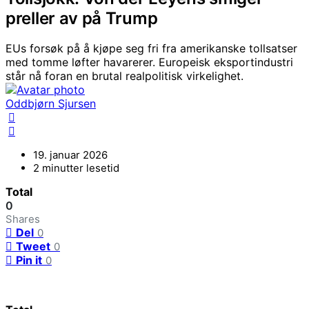
preller av på Trump
EUs forsøk på å kjøpe seg fri fra amerikanske tollsatser
med tomme løfter havarerer. Europeisk eksportindustri
står nå foran en brutal realpolitisk virkelighet.
Oddbjørn Sjursen
19. januar 2026
2 minutter lesetid
Total
0
Shares
Del
0
Tweet
0
Pin it
0