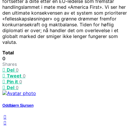
fortsetter å dilte etter en EU-ledelse som fremstår
handlingslammet i møte med «America First». Vi ser her
den ultimate konsekvensen av et system som prioriterer
«fellesskapsløsninger» og grønne drømmer fremfor
konkurransekraft og maktbalanse. Tiden for høflig
diplomati er over; nå handler det om overlevelse i et
globalt marked der smiger ikke lenger fungerer som
valuta.
Total
0
Shares
Del
0
Tweet
0
Pin it
0
Del
0
Oddbjørn Sjursen