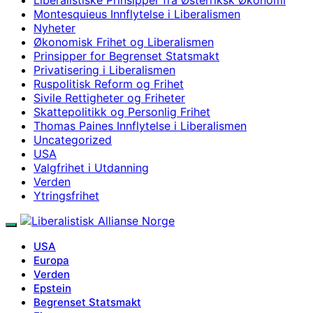
Montesquieus Innflytelse i Liberalismen
Nyheter
Økonomisk Frihet og Liberalismen
Prinsipper for Begrenset Statsmakt
Privatisering i Liberalismen
Ruspolitisk Reform og Frihet
Sivile Rettigheter og Friheter
Skattepolitikk og Personlig Frihet
Thomas Paines Innflytelse i Liberalismen
Uncategorized
USA
Valgfrihet i Utdanning
Verden
Ytringsfrihet
USA
Europa
Verden
Epstein
Begrenset Statsmakt