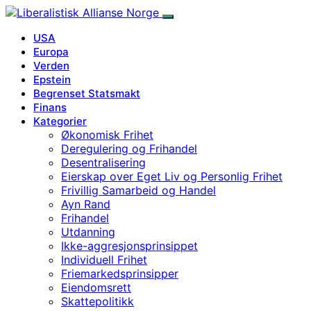
USA
Europa
Verden
Epstein
Begrenset Statsmakt
Finans
Kategorier
Økonomisk Frihet
Deregulering og Frihandel
Desentralisering
Eierskap over Eget Liv og Personlig Frihet
Frivillig Samarbeid og Handel
Ayn Rand
Frihandel
Utdanning
Ikke-aggresjonsprinsippet
Individuell Frihet
Friemarkedsprinsipper
Eiendomsrett
Skattepolitikk