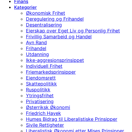
Finans
Kategorier
Økonomisk Frihet
Deregulering og Frihandel
Desentralisering
Eierskap over Eget Liv og Personlig Frihet
Frivillig Samarbeid og Handel
Ayn Rand
Frihandel
Utdanning
Ikke-aggresjonsprinsippet
Individuell Frihet
Friemarkedsprinsipper
Eiendomsrett
Skattepolitikk
Ruspolitikk
Ytringsfrihet
Privatisering
Østerriksk Økonomi
Friedrich Hayek
Humes Bidrag til Liberalistiske Prinsipper
Sivile Rettigheter
Liberalistisk Økonomi etter Mises Prinsipper