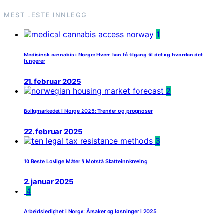
MEST LESTE INNLEGG
1
Medisinsk cannabis i Norge: Hvem kan få tilgang til det og hvordan det
fungerer
21. februar 2025
2
Boligmarkedet i Norge 2025: Trender og prognoser
22. februar 2025
3
10 Beste Lovlige Måter å Motstå Skatteinnkreving
2. januar 2025
4
Arbeidsledighet i Norge: Årsaker og løsninger i 2025