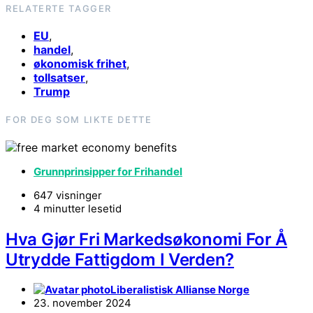
RELATERTE TAGGER
EU
,
handel
,
økonomisk frihet
,
tollsatser
,
Trump
FOR DEG SOM LIKTE DETTE
Grunnprinsipper for Frihandel
647 visninger
4 minutter lesetid
Hva Gjør Fri Markedsøkonomi For Å
Utrydde Fattigdom I Verden?
Liberalistisk Allianse Norge
23. november 2024