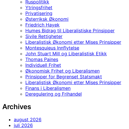
Ruspolitikk
Ytringsfrihet
Privatisering
Østerriksk Økonomi
Friedrich Hayek
Humes Bidrag til Liberalistiske Prinsipper
Sivile Rettigheter
Liberalistisk Økonomi etter Mises Prinsipper
Montesquieus Innflytelse
John Stuart Mill og Liberalistisk Etikk
Thomas Paines
Individuell Frihet
Økonomisk Frihet og Liberalismen
Prinsipper for Begrenset Statsmakt
Liberalistisk Økonomi etter Mises Prinsipper
Finans i Liberalismen
Deregulering og Frihandel
Archives
august 2026
juli 2026