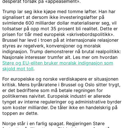
desperat forsøk på «appeasement».
Trump lar seg ikke kjøpe med tomme løfter. Han har
signalisert at dersom ikke investeringsløfter på
svimlende 600 milliarder dollar materialiserer seg, vil
tollsatser på opp mot 35 prosent bli realitet. Dette er
prisen for tiår med europeisk «skrivebordspolitikk».
Brussel har levd i troen på at internasjonale relasjoner
styres av regelverk, konvensjoner og moralsk
indignasjon. Trump demonstrerer nå brutal realpolitikk:
Nasjonale interesser trumfer alt. Les mer om hvordan
Støre og EU-eliten bruker moralsk indignasjon som
skjold mot toll
.
For europeiske og norske verdiskapere er situasjonen
kritisk. Mens byråkratene i Brussel og Oslo sitter trygt,
er det bedriftene som må betale regningen for
politikernes naivitet. Europeisk industri er allerede
tynget av interne reguleringer og administrative byrder
som koster milliarder. De tåler ikke en handelskrig på
toppen av dette.
Norge står i en farlig spagat. Regjeringen Støre