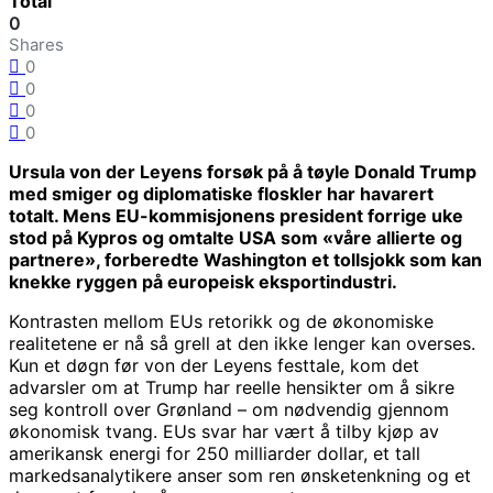
Total
0
Shares
0
0
0
0
Ursula von der Leyens forsøk på å tøyle Donald Trump
med smiger og diplomatiske floskler har havarert
totalt. Mens EU-kommisjonens president forrige uke
stod på Kypros og omtalte USA som «våre allierte og
partnere», forberedte Washington et tollsjokk som kan
knekke ryggen på europeisk eksportindustri.
Kontrasten mellom EUs retorikk og de økonomiske
realitetene er nå så grell at den ikke lenger kan overses.
Kun et døgn før von der Leyens festtale, kom det
advarsler om at Trump har reelle hensikter om å sikre
seg kontroll over Grønland – om nødvendig gjennom
økonomisk tvang. EUs svar har vært å tilby kjøp av
amerikansk energi for 250 milliarder dollar, et tall
markedsanalytikere anser som ren ønsketenkning og et