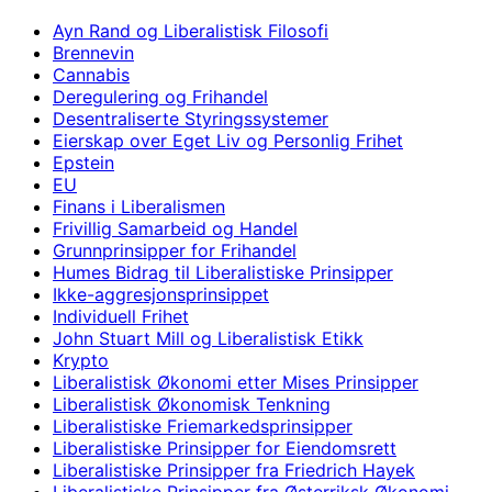
Ayn Rand og Liberalistisk Filosofi
Brennevin
Cannabis
Deregulering og Frihandel
Desentraliserte Styringssystemer
Eierskap over Eget Liv og Personlig Frihet
Epstein
EU
Finans i Liberalismen
Frivillig Samarbeid og Handel
Grunnprinsipper for Frihandel
Humes Bidrag til Liberalistiske Prinsipper
Ikke-aggresjonsprinsippet
Individuell Frihet
John Stuart Mill og Liberalistisk Etikk
Krypto
Liberalistisk Økonomi etter Mises Prinsipper
Liberalistisk Økonomisk Tenkning
Liberalistiske Friemarkedsprinsipper
Liberalistiske Prinsipper for Eiendomsrett
Liberalistiske Prinsipper fra Friedrich Hayek
Liberalistiske Prinsipper fra Østerriksk Økonomi