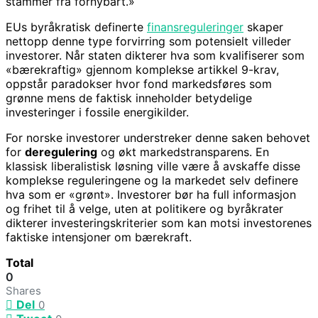
stammer fra fornybart.»
EUs byråkratisk definerte
finansreguleringer
skaper
nettopp denne type forvirring som potensielt villeder
investorer. Når staten dikterer hva som kvalifiserer som
«bærekraftig» gjennom komplekse artikkel 9-krav,
oppstår paradokser hvor fond markedsføres som
grønne mens de faktisk inneholder betydelige
investeringer i fossile energikilder.
For norske investorer understreker denne saken behovet
for
deregulering
og økt markedstransparens. En
klassisk liberalistisk løsning ville være å avskaffe disse
komplekse reguleringene og la markedet selv definere
hva som er «grønt». Investorer bør ha full informasjon
og frihet til å velge, uten at politikere og byråkrater
dikterer investeringskriterier som kan motsi investorenes
faktiske intensjoner om bærekraft.
Total
0
Shares
Del
0