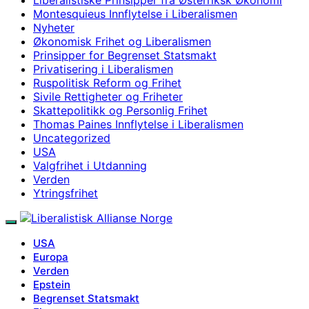
Montesquieus Innflytelse i Liberalismen
Nyheter
Økonomisk Frihet og Liberalismen
Prinsipper for Begrenset Statsmakt
Privatisering i Liberalismen
Ruspolitisk Reform og Frihet
Sivile Rettigheter og Friheter
Skattepolitikk og Personlig Frihet
Thomas Paines Innflytelse i Liberalismen
Uncategorized
USA
Valgfrihet i Utdanning
Verden
Ytringsfrihet
USA
Europa
Verden
Epstein
Begrenset Statsmakt