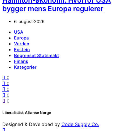
Hamilton-økonomi: Hvorfor USA
bygger mens Europa regulerer
6. august 2026
USA
Europa
Verden
Epstein
Begrenset Statsmakt
Finans
Kategorier
0
0
0
0
0
Liberalistisk Allianse Norge
Designed & Developed by
Code Supply Co.