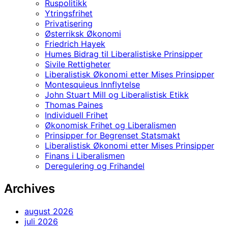
Ruspolitikk
Ytringsfrihet
Privatisering
Østerriksk Økonomi
Friedrich Hayek
Humes Bidrag til Liberalistiske Prinsipper
Sivile Rettigheter
Liberalistisk Økonomi etter Mises Prinsipper
Montesquieus Innflytelse
John Stuart Mill og Liberalistisk Etikk
Thomas Paines
Individuell Frihet
Økonomisk Frihet og Liberalismen
Prinsipper for Begrenset Statsmakt
Liberalistisk Økonomi etter Mises Prinsipper
Finans i Liberalismen
Deregulering og Frihandel
Archives
august 2026
juli 2026