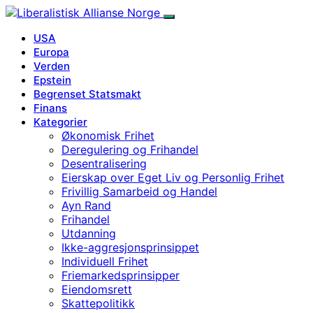
USA
Europa
Verden
Epstein
Begrenset Statsmakt
Finans
Kategorier
Økonomisk Frihet
Deregulering og Frihandel
Desentralisering
Eierskap over Eget Liv og Personlig Frihet
Frivillig Samarbeid og Handel
Ayn Rand
Frihandel
Utdanning
Ikke-aggresjonsprinsippet
Individuell Frihet
Friemarkedsprinsipper
Eiendomsrett
Skattepolitikk