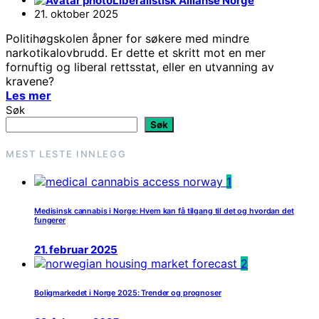
Liberalistisk Allianse Norge
21. oktober 2025
Politihøgskolen åpner for søkere med mindre
narkotikalovbrudd. Er dette et skritt mot en mer
fornuftig og liberal rettsstat, eller en utvanning av
kravene?
Les mer
Søk
Søk
MEST LESTE INNLEGG
1
Medisinsk cannabis i Norge: Hvem kan få tilgang til det og hvordan det
fungerer
21. februar 2025
2
Boligmarkedet i Norge 2025: Trender og prognoser