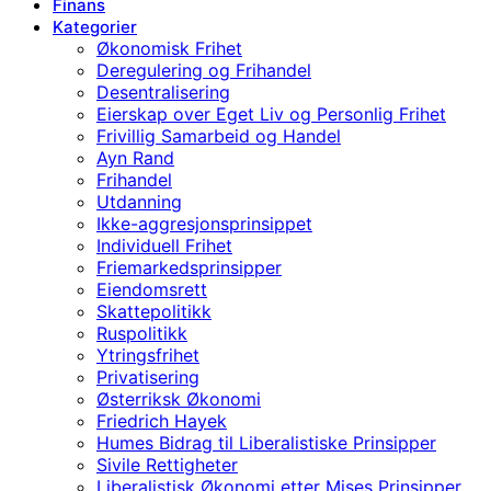
Finans
Kategorier
Økonomisk Frihet
Deregulering og Frihandel
Desentralisering
Eierskap over Eget Liv og Personlig Frihet
Frivillig Samarbeid og Handel
Ayn Rand
Frihandel
Utdanning
Ikke-aggresjonsprinsippet
Individuell Frihet
Friemarkedsprinsipper
Eiendomsrett
Skattepolitikk
Ruspolitikk
Ytringsfrihet
Privatisering
Østerriksk Økonomi
Friedrich Hayek
Humes Bidrag til Liberalistiske Prinsipper
Sivile Rettigheter
Liberalistisk Økonomi etter Mises Prinsipper