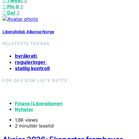
Tweet
0
Pin it
0
Del
0
Liberalistisk Allianse Norge
RELATERTE TAGGER
byråkrati
,
reguleringer
,
statlig kontroll
FOR DEG SOM LIKTE DETTE
Finans i Liberalismen
Nyheter
1,6K views
2 minutter lesetid