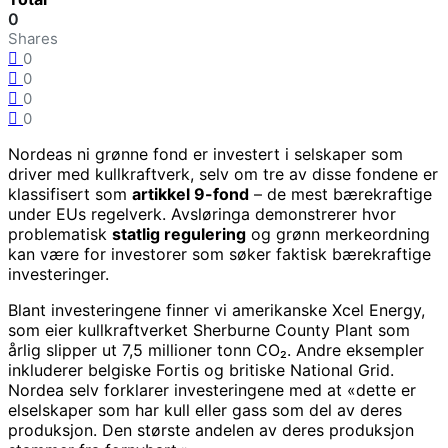
0
Shares
0
0
0
0
Nordeas ni grønne fond er investert i selskaper som
driver med kullkraftverk, selv om tre av disse fondene er
klassifisert som
artikkel 9-fond
– de mest bærekraftige
under EUs regelverk. Avsløringa demonstrerer hvor
problematisk
statlig regulering
og grønn merkeordning
kan være for investorer som søker faktisk bærekraftige
investeringer.
Blant investeringene finner vi amerikanske Xcel Energy,
som eier kullkraftverket Sherburne County Plant som
årlig slipper ut 7,5 millioner tonn CO₂. Andre eksempler
inkluderer belgiske Fortis og britiske National Grid.
Nordea selv forklarer investeringene med at «dette er
elselskaper som har kull eller gass som del av deres
produksjon. Den største andelen av deres produksjon