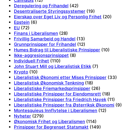
Cannabis
(12)
Deregulering og Frihandel
(42)
Desentraliserte Styringssystemer
(19)
Eierskap over Eget Liv og Personlig Frihet
(20)
Epstein
(6)
EU
(72)
Finans i Liberalismen
(28)
Frivillig Samarbeid og Handel
(13)
Grunnprinsipper for Frihandel
(12)
Humes Bidrag til Liberalistiske Prinsipper
(10)
Ikke-aggresjonsprinsippet
(8)
Individuell Frihet
(110)
John Stuart Mill og Liberalistisk Etikk
(7)
Krypto
(10)
Liberalistisk Økonomi etter Mises Prinsipper
(33)
Liberalistisk Økonomisk Tenkning
(18)
Liberalistiske Friemarkedsprinsipper
(26)
Liberalistiske Prinsipper for Eiendomsrett
(18)
Liberalistiske Prinsipper fra Friedrich Hayek
(11)
Liberalistiske Prinsipper fra Østerriksk Økonomi
(9)
Montesquieus Innflytelse i Liberalismen
(12)
Nyheter
(279)
Økonomisk Frihet og Liberalismen
(114)
Prinsipper for Begrenset Statsmakt
(149)