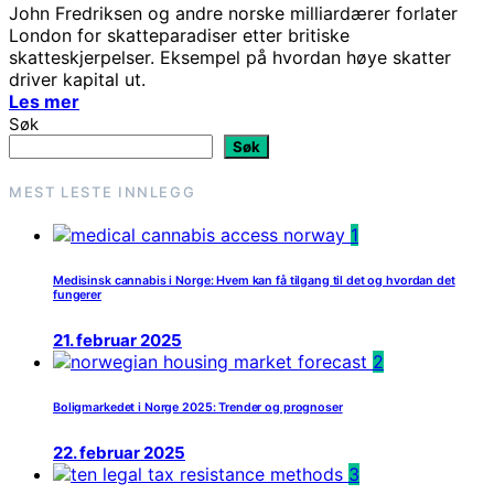
John Fredriksen og andre norske milliardærer forlater
London for skatteparadiser etter britiske
skatteskjerpelser. Eksempel på hvordan høye skatter
driver kapital ut.
Les mer
Søk
Søk
MEST LESTE INNLEGG
1
Medisinsk cannabis i Norge: Hvem kan få tilgang til det og hvordan det
fungerer
21. februar 2025
2
Boligmarkedet i Norge 2025: Trender og prognoser
22. februar 2025
3