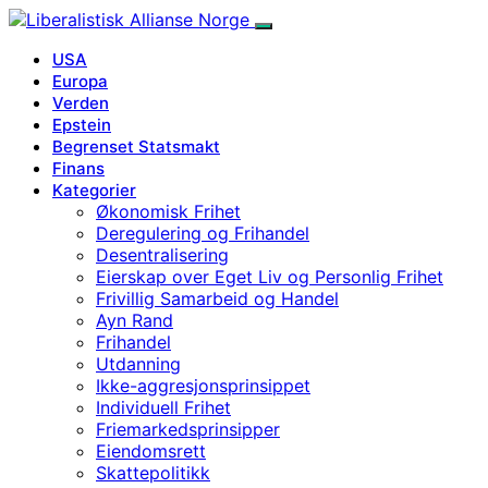
USA
Europa
Verden
Epstein
Begrenset Statsmakt
Finans
Kategorier
Økonomisk Frihet
Deregulering og Frihandel
Desentralisering
Eierskap over Eget Liv og Personlig Frihet
Frivillig Samarbeid og Handel
Ayn Rand
Frihandel
Utdanning
Ikke-aggresjonsprinsippet
Individuell Frihet
Friemarkedsprinsipper
Eiendomsrett
Skattepolitikk