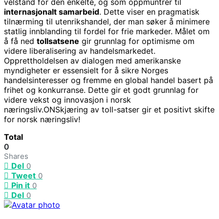
velstand for den enkelte, og som oppmuntrer til
internasjonalt samarbeid
. Dette viser en pragmatisk
tilnærming til utenrikshandel, der man søker å minimere
statlig innblanding til fordel for frie markeder. Målet om
å få ned
tollsatsene
gir grunnlag for optimisme om
videre liberalisering av handelsmarkedet.
Opprettholdelsen av dialogen med amerikanske
myndigheter er essensielt for å sikre Norges
handelsinteresser og fremme en global handel basert på
frihet og konkurranse. Dette gir et godt grunnlag for
videre vekst og innovasjon i norsk
næringsliv.ONSkjæring av toll-satser gir et positivt skifte
for norsk næringsliv!
Total
0
Shares
Del
0
Tweet
0
Pin it
0
Del
0