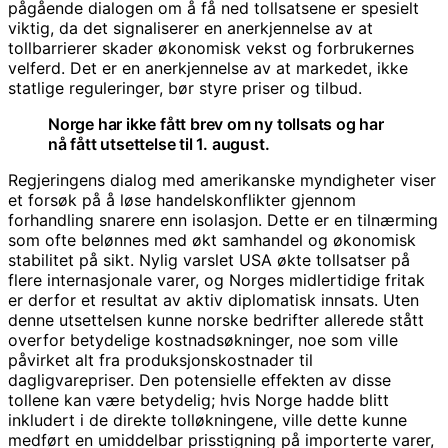
pågående dialogen om å få ned tollsatsene er spesielt
viktig, da det signaliserer en anerkjennelse av at
tollbarrierer skader økonomisk vekst og forbrukernes
velferd. Det er en anerkjennelse av at markedet, ikke
statlige reguleringer, bør styre priser og tilbud.
Norge har ikke fått brev om ny tollsats og har
nå fått utsettelse til 1. august.
Regjeringens dialog med amerikanske myndigheter viser
et forsøk på å løse handelskonflikter gjennom
forhandling snarere enn isolasjon. Dette er en tilnærming
som ofte belønnes med økt samhandel og økonomisk
stabilitet på sikt. Nylig varslet USA økte tollsatser på
flere internasjonale varer, og Norges midlertidige fritak
er derfor et resultat av aktiv diplomatisk innsats. Uten
denne utsettelsen kunne norske bedrifter allerede stått
overfor betydelige kostnadsøkninger, noe som ville
påvirket alt fra produksjonskostnader til
dagligvarepriser. Den potensielle effekten av disse
tollene kan være betydelig; hvis Norge hadde blitt
inkludert i de direkte tolløkningene, ville dette kunne
medført en umiddelbar prisstigning på importerte varer,