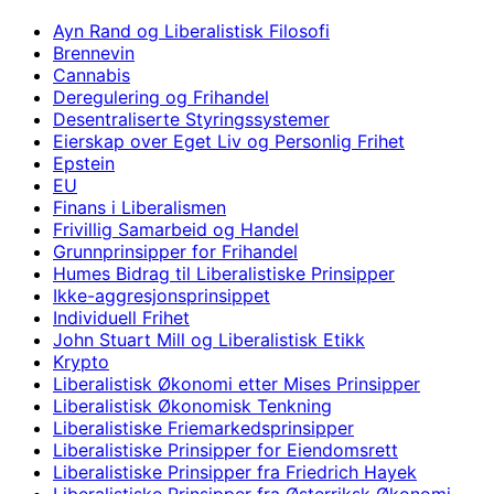
Ayn Rand og Liberalistisk Filosofi
Brennevin
Cannabis
Deregulering og Frihandel
Desentraliserte Styringssystemer
Eierskap over Eget Liv og Personlig Frihet
Epstein
EU
Finans i Liberalismen
Frivillig Samarbeid og Handel
Grunnprinsipper for Frihandel
Humes Bidrag til Liberalistiske Prinsipper
Ikke-aggresjonsprinsippet
Individuell Frihet
John Stuart Mill og Liberalistisk Etikk
Krypto
Liberalistisk Økonomi etter Mises Prinsipper
Liberalistisk Økonomisk Tenkning
Liberalistiske Friemarkedsprinsipper
Liberalistiske Prinsipper for Eiendomsrett
Liberalistiske Prinsipper fra Friedrich Hayek
Liberalistiske Prinsipper fra Østerriksk Økonomi