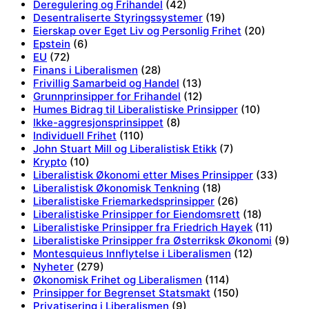
Deregulering og Frihandel
(42)
Desentraliserte Styringssystemer
(19)
Eierskap over Eget Liv og Personlig Frihet
(20)
Epstein
(6)
EU
(72)
Finans i Liberalismen
(28)
Frivillig Samarbeid og Handel
(13)
Grunnprinsipper for Frihandel
(12)
Humes Bidrag til Liberalistiske Prinsipper
(10)
Ikke-aggresjonsprinsippet
(8)
Individuell Frihet
(110)
John Stuart Mill og Liberalistisk Etikk
(7)
Krypto
(10)
Liberalistisk Økonomi etter Mises Prinsipper
(33)
Liberalistisk Økonomisk Tenkning
(18)
Liberalistiske Friemarkedsprinsipper
(26)
Liberalistiske Prinsipper for Eiendomsrett
(18)
Liberalistiske Prinsipper fra Friedrich Hayek
(11)
Liberalistiske Prinsipper fra Østerriksk Økonomi
(9)
Montesquieus Innflytelse i Liberalismen
(12)
Nyheter
(279)
Økonomisk Frihet og Liberalismen
(114)
Prinsipper for Begrenset Statsmakt
(150)
Privatisering i Liberalismen
(9)