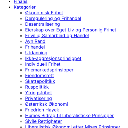
Finans
Kategorier
Økonomisk Frihet
Deregulering og Frihandel
Desentralisering
Eierskap over Eget Liv og Personlig Frihet
Frivillig Samarbeid og Handel
Ayn Rand
Frihandel
Utdanning
Ikke-aggresjonsprinsippet
Individuell Frihet
Friemarkedsprinsipper
Eiendomsrett
Skattepolitikk
Ruspolitikk
Ytringsfrihet
Privatisering
Østerriksk Økonomi
Friedrich Hayek
Humes Bidrag til Liberalistiske Prinsipper
Sivile Rettigheter
Liberalistisk Økonomi etter Mises Prinsipper