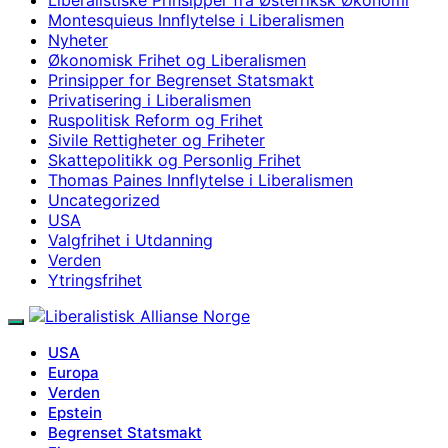
Montesquieus Innflytelse i Liberalismen
Nyheter
Økonomisk Frihet og Liberalismen
Prinsipper for Begrenset Statsmakt
Privatisering i Liberalismen
Ruspolitisk Reform og Frihet
Sivile Rettigheter og Friheter
Skattepolitikk og Personlig Frihet
Thomas Paines Innflytelse i Liberalismen
Uncategorized
USA
Valgfrihet i Utdanning
Verden
Ytringsfrihet
USA
Europa
Verden
Epstein
Begrenset Statsmakt