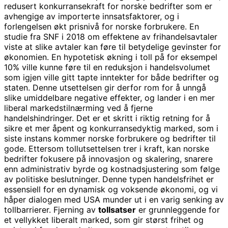
redusert konkurransekraft for norske bedrifter som er
avhengige av importerte innsatsfaktorer, og i
forlengelsen økt prisnivå for norske forbrukere. En
studie fra SNF i 2018 om effektene av frihandelsavtaler
viste at slike avtaler kan føre til betydelige gevinster for
økonomien. En hypotetisk økning i toll på for eksempel
10% ville kunne føre til en reduksjon i handelsvolumet
som igjen ville gitt tapte inntekter for både bedrifter og
staten. Denne utsettelsen gir derfor rom for å unngå
slike umiddelbare negative effekter, og lander i en mer
liberal markedstilnærming ved å fjerne
handelshindringer. Det er et skritt i riktig retning for å
sikre et mer åpent og konkurransedyktig marked, som i
siste instans kommer norske forbrukere og bedrifter til
gode. Ettersom tollutsettelsen trer i kraft, kan norske
bedrifter fokusere på innovasjon og skalering, snarere
enn administrativ byrde og kostnadsjustering som følge
av politiske beslutninger. Denne typen handelsfrihet er
essensiell for en dynamisk og voksende økonomi, og vi
håper dialogen med USA munder ut i en varig senking av
tollbarrierer. Fjerning av
tollsatser
er grunnleggende for
et vellykket liberalt marked, som gir størst frihet og