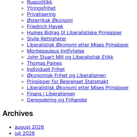
Ruspolitikk
Ytringsfrihet
Privatisering
Østerriksk Økonomi
Friedrich Hayek
Humes Bidrag til Liberalistiske Prinsipper
Sivile Rettigheter
Liberalistisk Økonomi etter Mises Prinsipper
Montesquieus Innflytelse
John Stuart Mill og Liberalistisk Etikk
Thomas Paines
Individuell Frihet
Økonomisk Frihet og Liberalismen
Prinsipper for Begrenset Statsmakt
Liberalistisk Økonomi etter Mises Prinsipper
Finans i Liberalismen
Deregulering og Frihandel
Archives
august 2026
juli 2026