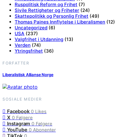
Ruspolitisk Reform og Frihet
(7)
Sivile Rettigheter og Friheter
(24)
Skattepolitikk og Personlig Frihet
(49)
Thomas Paines Innflytelse i Liberalismen
(12)
Uncategorized
(6)
USA
(237)
Valgfrihet i Utdanning
(13)
Verden
(74)
Ytringsfrihet
(36)
FORFATTER
Liberalistisk Allianse Norge
SOSIALE MEDIER
Facebook
0
Likes
X
0
Følgere
Instagram
0
Følgere
YouTube
0
Abonenter
TikTok
0