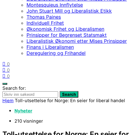
Montesquieus Innflytelse
John Stuart Mill og Liberalistisk Etikk
Thomas Paines
Individuell Frihet
Økonomisk Frihet og Liberalismen
Prinsipper for Begrenset Statsmakt
Liberalistisk Økonomi etter Mises Prinsipper
Finans i Liberalismen
Deregulering og Frihandel
0
0
0
Search for:
Search
Hjem
Toll-utsettelse for Norge: En seier for liberal handel
Nyheter
210 visninger
Toll-utsettelse for Norge: En seier for