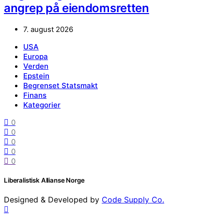
angrep på eiendomsretten
7. august 2026
USA
Europa
Verden
Epstein
Begrenset Statsmakt
Finans
Kategorier
0
0
0
0
0
Liberalistisk Allianse Norge
Designed & Developed by
Code Supply Co.