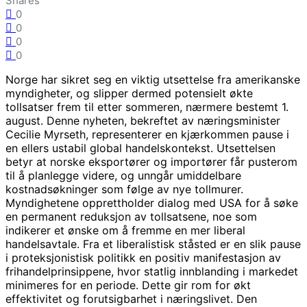
Shares
0
0
0
0
Norge har sikret seg en viktig utsettelse fra amerikanske
myndigheter, og slipper dermed potensielt økte
tollsatser frem til etter sommeren, nærmere bestemt 1.
august. Denne nyheten, bekreftet av næringsminister
Cecilie Myrseth, representerer en kjærkommen pause i
en ellers ustabil global handelskontekst. Utsettelsen
betyr at norske eksportører og importører får pusterom
til å planlegge videre, og unngår umiddelbare
kostnadsøkninger som følge av nye tollmurer.
Myndighetene opprettholder dialog med USA for å søke
en permanent reduksjon av tollsatsene, noe som
indikerer et ønske om å fremme en mer liberal
handelsavtale. Fra et liberalistisk ståsted er en slik pause
i proteksjonistisk politikk en positiv manifestasjon av
frihandelprinsippene, hvor statlig innblanding i markedet
minimeres for en periode. Dette gir rom for økt
effektivitet og forutsigbarhet i næringslivet. Den