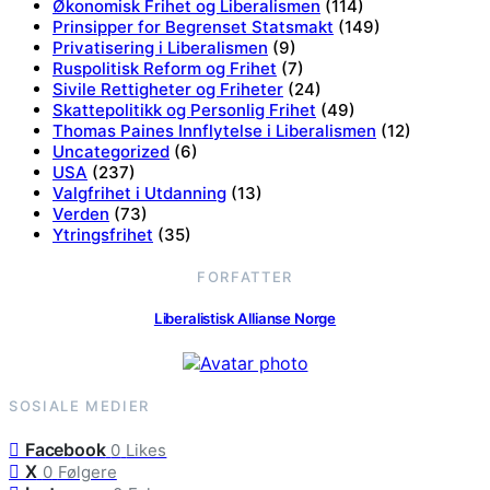
Økonomisk Frihet og Liberalismen
(114)
Prinsipper for Begrenset Statsmakt
(149)
Privatisering i Liberalismen
(9)
Ruspolitisk Reform og Frihet
(7)
Sivile Rettigheter og Friheter
(24)
Skattepolitikk og Personlig Frihet
(49)
Thomas Paines Innflytelse i Liberalismen
(12)
Uncategorized
(6)
USA
(237)
Valgfrihet i Utdanning
(13)
Verden
(73)
Ytringsfrihet
(35)
FORFATTER
Liberalistisk Allianse Norge
SOSIALE MEDIER
Facebook
0
Likes
X
0
Følgere