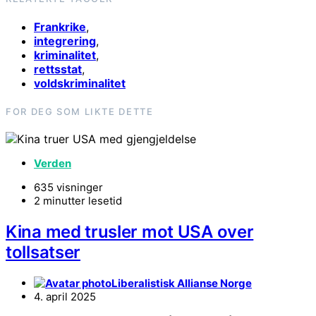
Frankrike
,
integrering
,
kriminalitet
,
rettsstat
,
voldskriminalitet
FOR DEG SOM LIKTE DETTE
Verden
635 visninger
2 minutter lesetid
Kina med trusler mot USA over
tollsatser
Liberalistisk Allianse Norge
4. april 2025