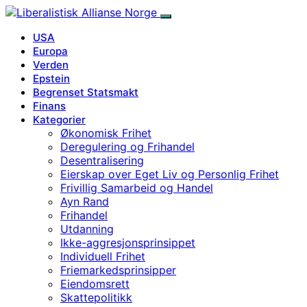
USA
Europa
Verden
Epstein
Begrenset Statsmakt
Finans
Kategorier
Økonomisk Frihet
Deregulering og Frihandel
Desentralisering
Eierskap over Eget Liv og Personlig Frihet
Frivillig Samarbeid og Handel
Ayn Rand
Frihandel
Utdanning
Ikke-aggresjonsprinsippet
Individuell Frihet
Friemarkedsprinsipper
Eiendomsrett
Skattepolitikk