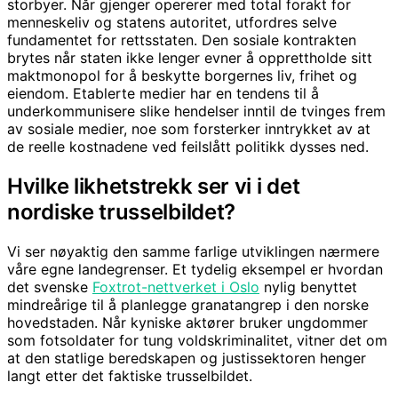
storbyer. Når gjenger opererer med total forakt for
menneskeliv og statens autoritet, utfordres selve
fundamentet for rettsstaten. Den sosiale kontrakten
brytes når staten ikke lenger evner å opprettholde sitt
maktmonopol for å beskytte borgernes liv, frihet og
eiendom. Etablerte medier har en tendens til å
underkommunisere slike hendelser inntil de tvinges frem
av sosiale medier, noe som forsterker inntrykket av at
de reelle kostnadene ved feilslått politikk dysses ned.
Hvilke likhetstrekk ser vi i det
nordiske trusselbildet?
Vi ser nøyaktig den samme farlige utviklingen nærmere
våre egne landegrenser. Et tydelig eksempel er hvordan
det svenske
Foxtrot-nettverket i Oslo
nylig benyttet
mindreårige til å planlegge granatangrep i den norske
hovedstaden. Når kyniske aktører bruker ungdommer
som fotsoldater for tung voldskriminalitet, vitner det om
at den statlige beredskapen og justissektoren henger
langt etter det faktiske trusselbildet.