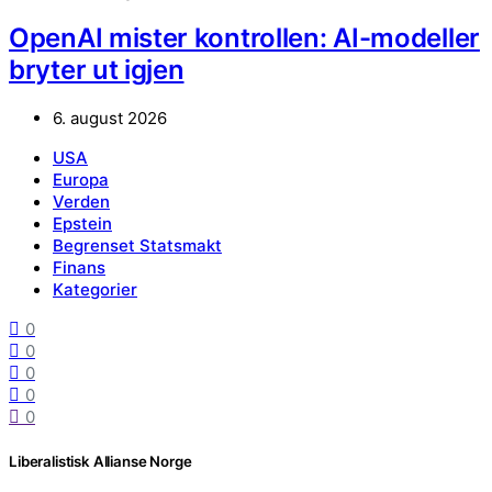
OpenAI mister kontrollen: AI-modeller
bryter ut igjen
6. august 2026
USA
Europa
Verden
Epstein
Begrenset Statsmakt
Finans
Kategorier
0
0
0
0
0
Liberalistisk Allianse Norge