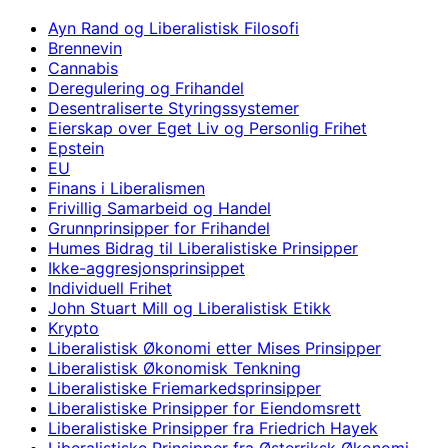
Ayn Rand og Liberalistisk Filosofi
Brennevin
Cannabis
Deregulering og Frihandel
Desentraliserte Styringssystemer
Eierskap over Eget Liv og Personlig Frihet
Epstein
EU
Finans i Liberalismen
Frivillig Samarbeid og Handel
Grunnprinsipper for Frihandel
Humes Bidrag til Liberalistiske Prinsipper
Ikke-aggresjonsprinsippet
Individuell Frihet
John Stuart Mill og Liberalistisk Etikk
Krypto
Liberalistisk Økonomi etter Mises Prinsipper
Liberalistisk Økonomisk Tenkning
Liberalistiske Friemarkedsprinsipper
Liberalistiske Prinsipper for Eiendomsrett
Liberalistiske Prinsipper fra Friedrich Hayek
Liberalistiske Prinsipper fra Østerriksk Økonomi