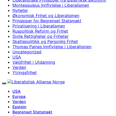
Montesquieus Innflytelse i Liberalismen
Nyheter
Økonomisk Frihet og Liberalismen
Prinsipper for Begrenset Statsmakt
Privatisering i Liberalismen
Ruspolitisk Reform og Frihet
Sivile Rettigheter og Friheter
Skattepolitikk og Personlig Frihet
Thomas Paines Innflytelse i Liberalismen
Uncategorized
USA
Valgfrihet i Utdanning
Verden
Ytringsfrihet
USA
Europa
Verden
Epstein
Begrenset Statsmakt