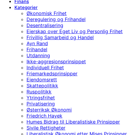
Finans
Kategorier
Økonomisk Frihet
Deregulering og Frihandel
Desentralisering
Eierskap over Eget Liv og Personlig Frihet
Frivillig Samarbeid og Handel
Ayn Rand
Frihandel
Utdanning
Ikke-aggresjonsprinsippet
Individuell Frihet
Friemarkedsprinsipper
Eiendomsrett
Skattepolitikk
Ruspolitikk
Ytringsfrihet
Privatisering
Østerriksk Økonomi
Friedrich Hayek
Humes Bidrag til Liberalistiske Prinsipper
Sivile Rettigheter
Liberalistisk Økonomi etter Mises Prinsipper