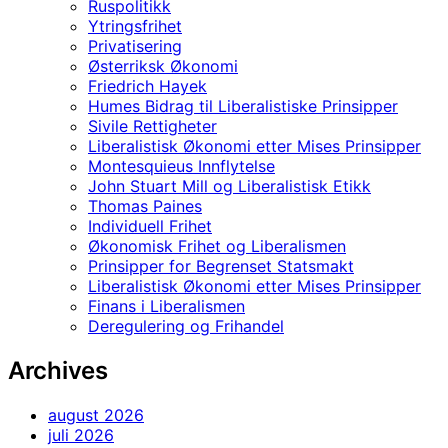
Ruspolitikk
Ytringsfrihet
Privatisering
Østerriksk Økonomi
Friedrich Hayek
Humes Bidrag til Liberalistiske Prinsipper
Sivile Rettigheter
Liberalistisk Økonomi etter Mises Prinsipper
Montesquieus Innflytelse
John Stuart Mill og Liberalistisk Etikk
Thomas Paines
Individuell Frihet
Økonomisk Frihet og Liberalismen
Prinsipper for Begrenset Statsmakt
Liberalistisk Økonomi etter Mises Prinsipper
Finans i Liberalismen
Deregulering og Frihandel
Archives
august 2026
juli 2026