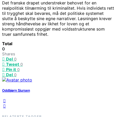
Det franske drapet understreker behovet for en
realpolitisk tilnærming til kriminalitet. Hvis individets rett
til trygghet skal bevares, må det politiske systemet
slutte å beskytte sine egne narrativer. Løsningen krever
streng håndhevelse av likhet for loven og et
kompromissløst oppgjør med voldsstrukturene som
truer samfunnets frihet.
Total
0
Shares
Del
0
Tweet
0
Pin it
0
Del
0
Oddbjørn Sjursen
RELATERTE TAGGER