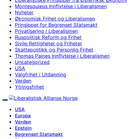
Montesquieus Innflytelse i Liberalismen
Nyheter
Økonomisk Frihet og Liberalismen
Prinsipper for Begrenset Statsmakt
Privatisering i Liberalismen
Ruspolitisk Reform og Frihet
Sivile Rettigheter og Friheter
Skattepolitikk og Personlig Frihet
Thomas Paines Innflytelse i Liberalismen
Uncategorized
USA
Valgfrihet i Utdanning
Verden
Ytringsfrihet
USA
Europa
Verden
Epstein
Begrenset Statsmakt