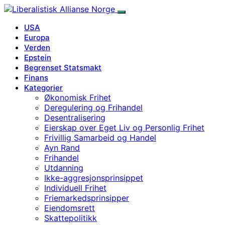
USA
Europa
Verden
Epstein
Begrenset Statsmakt
Finans
Kategorier
Økonomisk Frihet
Deregulering og Frihandel
Desentralisering
Eierskap over Eget Liv og Personlig Frihet
Frivillig Samarbeid og Handel
Ayn Rand
Frihandel
Utdanning
Ikke-aggresjonsprinsippet
Individuell Frihet
Friemarkedsprinsipper
Eiendomsrett
Skattepolitikk