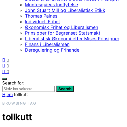
Montesquieus Innflytelse
John Stuart Mill og Liberalistisk Etikk
Thomas Paines
Individuell Frihet
Økonomisk Frihet og Liberalismen
Prinsipper for Begrenset Statsmakt
Liberalistisk Økonomi etter Mises Prinsipper
Finans i Liberalismen
Deregulering og Frihandel
0
0
0
Search for:
Search
Hjem
tollkutt
BROWSING TAG
tollkutt