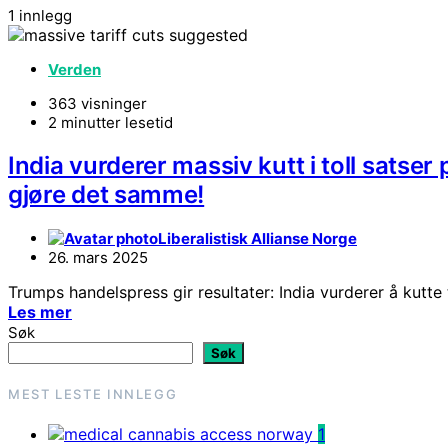
1 innlegg
Verden
363 visninger
2 minutter lesetid
India vurderer massiv kutt i toll satse
gjøre det samme!
Liberalistisk Allianse Norge
26. mars 2025
Trumps handelspress gir resultater: India vurderer å kutte
Les mer
Søk
Søk
MEST LESTE INNLEGG
1