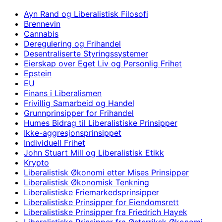
Ayn Rand og Liberalistisk Filosofi
Brennevin
Cannabis
Deregulering og Frihandel
Desentraliserte Styringssystemer
Eierskap over Eget Liv og Personlig Frihet
Epstein
EU
Finans i Liberalismen
Frivillig Samarbeid og Handel
Grunnprinsipper for Frihandel
Humes Bidrag til Liberalistiske Prinsipper
Ikke-aggresjonsprinsippet
Individuell Frihet
John Stuart Mill og Liberalistisk Etikk
Krypto
Liberalistisk Økonomi etter Mises Prinsipper
Liberalistisk Økonomisk Tenkning
Liberalistiske Friemarkedsprinsipper
Liberalistiske Prinsipper for Eiendomsrett
Liberalistiske Prinsipper fra Friedrich Hayek
Liberalistiske Prinsipper fra Østerriksk Økonomi