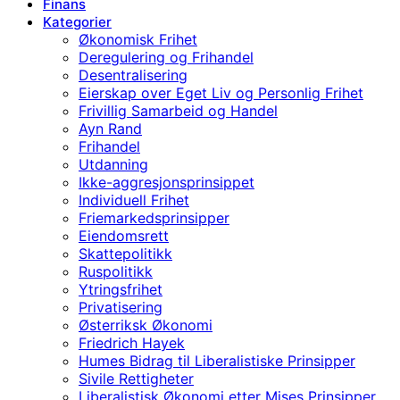
Finans
Kategorier
Økonomisk Frihet
Deregulering og Frihandel
Desentralisering
Eierskap over Eget Liv og Personlig Frihet
Frivillig Samarbeid og Handel
Ayn Rand
Frihandel
Utdanning
Ikke-aggresjonsprinsippet
Individuell Frihet
Friemarkedsprinsipper
Eiendomsrett
Skattepolitikk
Ruspolitikk
Ytringsfrihet
Privatisering
Østerriksk Økonomi
Friedrich Hayek
Humes Bidrag til Liberalistiske Prinsipper
Sivile Rettigheter
Liberalistisk Økonomi etter Mises Prinsipper