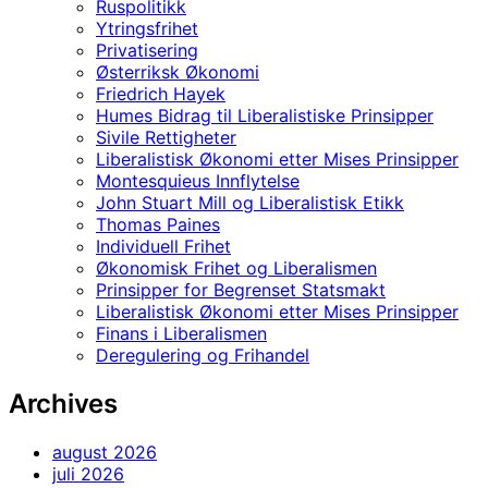
Ruspolitikk
Ytringsfrihet
Privatisering
Østerriksk Økonomi
Friedrich Hayek
Humes Bidrag til Liberalistiske Prinsipper
Sivile Rettigheter
Liberalistisk Økonomi etter Mises Prinsipper
Montesquieus Innflytelse
John Stuart Mill og Liberalistisk Etikk
Thomas Paines
Individuell Frihet
Økonomisk Frihet og Liberalismen
Prinsipper for Begrenset Statsmakt
Liberalistisk Økonomi etter Mises Prinsipper
Finans i Liberalismen
Deregulering og Frihandel
Archives
august 2026
juli 2026