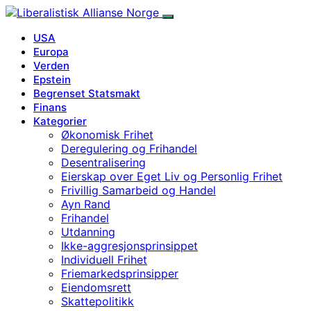
USA
Europa
Verden
Epstein
Begrenset Statsmakt
Finans
Kategorier
Økonomisk Frihet
Deregulering og Frihandel
Desentralisering
Eierskap over Eget Liv og Personlig Frihet
Frivillig Samarbeid og Handel
Ayn Rand
Frihandel
Utdanning
Ikke-aggresjonsprinsippet
Individuell Frihet
Friemarkedsprinsipper
Eiendomsrett
Skattepolitikk