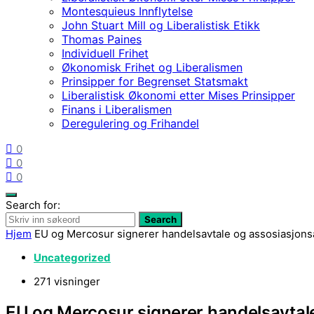
Montesquieus Innflytelse
John Stuart Mill og Liberalistisk Etikk
Thomas Paines
Individuell Frihet
Økonomisk Frihet og Liberalismen
Prinsipper for Begrenset Statsmakt
Liberalistisk Økonomi etter Mises Prinsipper
Finans i Liberalismen
Deregulering og Frihandel
0
0
0
Search for:
Search
Hjem
EU og Mercosur signerer handelsavtale og assosiasjonsa
Uncategorized
271 visninger
EU og Mercosur signerer handelsavtale