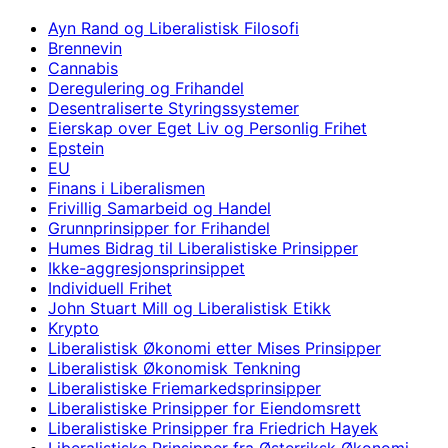
Ayn Rand og Liberalistisk Filosofi
Brennevin
Cannabis
Deregulering og Frihandel
Desentraliserte Styringssystemer
Eierskap over Eget Liv og Personlig Frihet
Epstein
EU
Finans i Liberalismen
Frivillig Samarbeid og Handel
Grunnprinsipper for Frihandel
Humes Bidrag til Liberalistiske Prinsipper
Ikke-aggresjonsprinsippet
Individuell Frihet
John Stuart Mill og Liberalistisk Etikk
Krypto
Liberalistisk Økonomi etter Mises Prinsipper
Liberalistisk Økonomisk Tenkning
Liberalistiske Friemarkedsprinsipper
Liberalistiske Prinsipper for Eiendomsrett
Liberalistiske Prinsipper fra Friedrich Hayek
Liberalistiske Prinsipper fra Østerriksk Økonomi