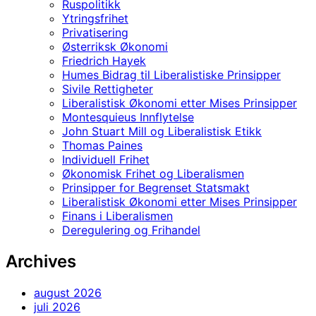
Ruspolitikk
Ytringsfrihet
Privatisering
Østerriksk Økonomi
Friedrich Hayek
Humes Bidrag til Liberalistiske Prinsipper
Sivile Rettigheter
Liberalistisk Økonomi etter Mises Prinsipper
Montesquieus Innflytelse
John Stuart Mill og Liberalistisk Etikk
Thomas Paines
Individuell Frihet
Økonomisk Frihet og Liberalismen
Prinsipper for Begrenset Statsmakt
Liberalistisk Økonomi etter Mises Prinsipper
Finans i Liberalismen
Deregulering og Frihandel
Archives
august 2026
juli 2026