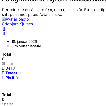
Det tok ikke ett år, ikke fem, men tjueseks år. Etter en
satt penn mot papir. Avtalen, so…
Oddbjørn Sjursen
18. januar 2026
3 minutter lesetid
Total
0
Shares
Del
0
Tweet
0
Pin it
0
Total
0
Shares