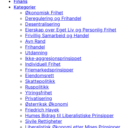
Finans
Kategorier
Økonomisk Frihet
Deregulering og Frihandel
Desentralisering
Eierskap over Eget Liv og Personlig Frihet
Frivillig Samarbeid og Handel
Ayn Rand
Frihandel
Utdanning
Ikke-aggresjonsprinsippet
Individuell Frihet
Friemarkedsprinsipper
Eiendomsrett
Skattepolitikk
Ruspolitikk
Ytringsfrihet
Privatisering
Østerriksk Økonomi
Friedrich Hayek
Humes Bidrag til Liberalistiske Prinsipper
Sivile Rettigheter
Liberalistisk Økonomi etter Mises Prinsipper