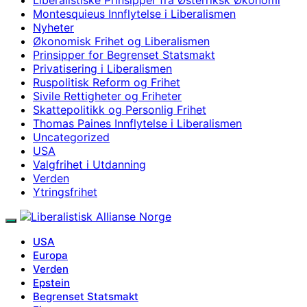
Montesquieus Innflytelse i Liberalismen
Nyheter
Økonomisk Frihet og Liberalismen
Prinsipper for Begrenset Statsmakt
Privatisering i Liberalismen
Ruspolitisk Reform og Frihet
Sivile Rettigheter og Friheter
Skattepolitikk og Personlig Frihet
Thomas Paines Innflytelse i Liberalismen
Uncategorized
USA
Valgfrihet i Utdanning
Verden
Ytringsfrihet
USA
Europa
Verden
Epstein
Begrenset Statsmakt