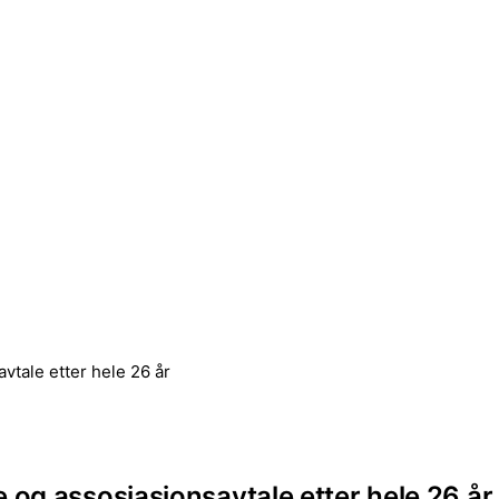
vtale etter hele 26 år
 og assosiasjonsavtale etter hele 26 år