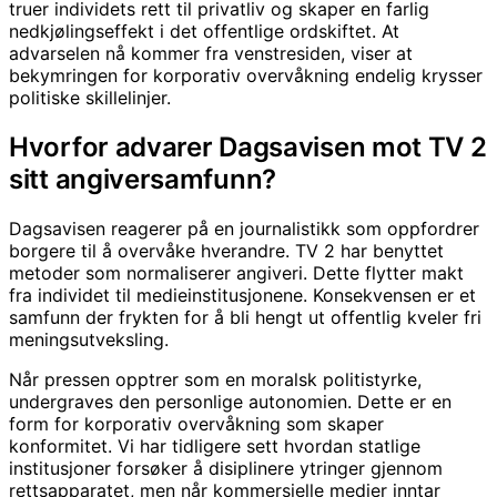
truer individets rett til privatliv og skaper en farlig
nedkjølingseffekt i det offentlige ordskiftet. At
advarselen nå kommer fra venstresiden, viser at
bekymringen for korporativ overvåkning endelig krysser
politiske skillelinjer.
Hvorfor advarer Dagsavisen mot TV 2
sitt angiversamfunn?
Dagsavisen reagerer på en journalistikk som oppfordrer
borgere til å overvåke hverandre. TV 2 har benyttet
metoder som normaliserer angiveri. Dette flytter makt
fra individet til medieinstitusjonene. Konsekvensen er et
samfunn der frykten for å bli hengt ut offentlig kveler fri
meningsutveksling.
Når pressen opptrer som en moralsk politistyrke,
undergraves den personlige autonomien. Dette er en
form for korporativ overvåkning som skaper
konformitet. Vi har tidligere sett hvordan statlige
institusjoner forsøker å disiplinere ytringer gjennom
rettsapparatet, men når kommersielle medier inntar