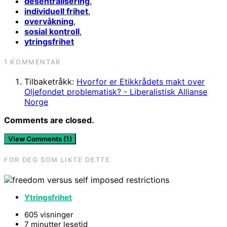
desentralisering
,
individuell frihet
,
overvåkning
,
sosial kontroll
,
ytringsfrihet
1 KOMMENTAR
Tilbaketråkk:
Hvorfor er Etikkrådets makt over
Oljefondet problematisk? - Liberalistisk Allianse
Norge
Comments are closed.
View Comments (1)
FOR DEG SOM LIKTE DETTE
Ytringsfrihet
605 visninger
7 minutter lesetid