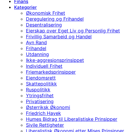
Finans
Kategorier
Økonomisk Frihet
Deregulering og Frihandel
Desentralisering
Eierskap over Eget Liv og Personlig Frihet
Frivillig Samarbeid og Handel
Ayn Rand
Frihandel
Utdanning
Ikke-aggresjonsprinsippet
Individuell Frihet
Friemarkedsprinsipper
Eiendomsrett
Skattepolitikk
Ruspolitikk
Ytringsfrihet
Privatisering
Østerriksk Økonomi
Friedrich Hayek
Humes Bidrag til Liberalistiske Prinsipper
Sivile Rettigheter
Liberalistisk Økonomi etter Mises Prinsipper