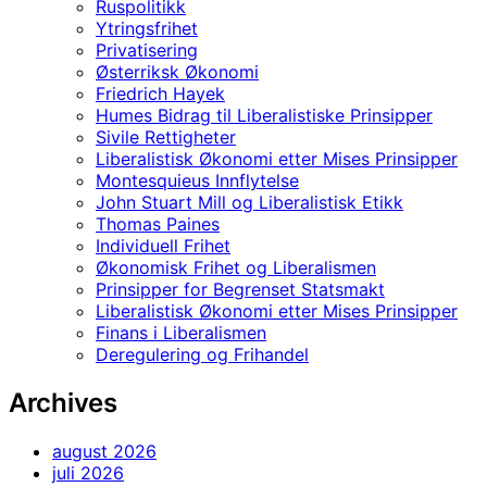
Ruspolitikk
Ytringsfrihet
Privatisering
Østerriksk Økonomi
Friedrich Hayek
Humes Bidrag til Liberalistiske Prinsipper
Sivile Rettigheter
Liberalistisk Økonomi etter Mises Prinsipper
Montesquieus Innflytelse
John Stuart Mill og Liberalistisk Etikk
Thomas Paines
Individuell Frihet
Økonomisk Frihet og Liberalismen
Prinsipper for Begrenset Statsmakt
Liberalistisk Økonomi etter Mises Prinsipper
Finans i Liberalismen
Deregulering og Frihandel
Archives
august 2026
juli 2026