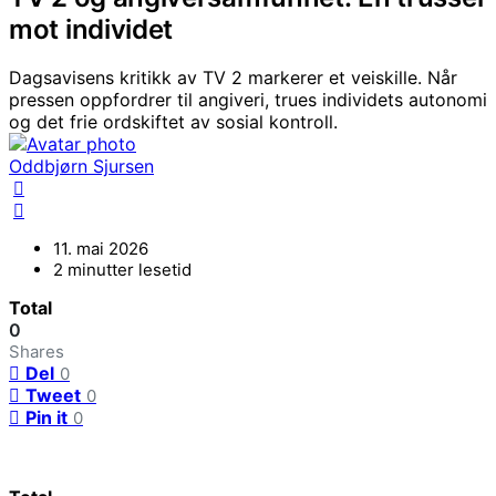
mot individet
Dagsavisens kritikk av TV 2 markerer et veiskille. Når
pressen oppfordrer til angiveri, trues individets autonomi
og det frie ordskiftet av sosial kontroll.
Oddbjørn Sjursen
11. mai 2026
2 minutter lesetid
Total
0
Shares
Del
0
Tweet
0
Pin it
0