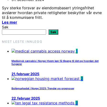
Syv sterke forsvar av eiendomsbasert ytringsfrihet
avslører hvordan private rettigheter beskytter vår evne
til å kommunisere fritt.
Les mer
Søk
Søk
MEST LESTE INNLEGG
1
Medisinsk cannabis i Norge: Hvem kan få tilgang til det og hvordan det
fungerer
21. februar 2025
2
Boligmarkedet i Norge 2025: Trender og prognoser
22. februar 2025
3