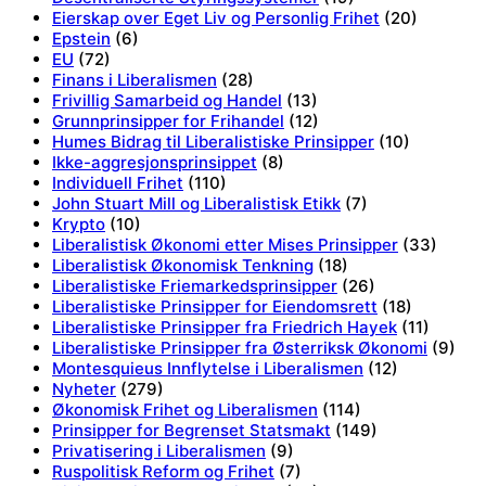
Eierskap over Eget Liv og Personlig Frihet
(20)
Epstein
(6)
EU
(72)
Finans i Liberalismen
(28)
Frivillig Samarbeid og Handel
(13)
Grunnprinsipper for Frihandel
(12)
Humes Bidrag til Liberalistiske Prinsipper
(10)
Ikke-aggresjonsprinsippet
(8)
Individuell Frihet
(110)
John Stuart Mill og Liberalistisk Etikk
(7)
Krypto
(10)
Liberalistisk Økonomi etter Mises Prinsipper
(33)
Liberalistisk Økonomisk Tenkning
(18)
Liberalistiske Friemarkedsprinsipper
(26)
Liberalistiske Prinsipper for Eiendomsrett
(18)
Liberalistiske Prinsipper fra Friedrich Hayek
(11)
Liberalistiske Prinsipper fra Østerriksk Økonomi
(9)
Montesquieus Innflytelse i Liberalismen
(12)
Nyheter
(279)
Økonomisk Frihet og Liberalismen
(114)
Prinsipper for Begrenset Statsmakt
(149)
Privatisering i Liberalismen
(9)
Ruspolitisk Reform og Frihet
(7)