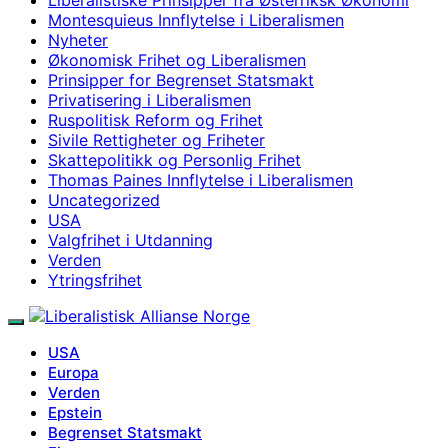
Montesquieus Innflytelse i Liberalismen
Nyheter
Økonomisk Frihet og Liberalismen
Prinsipper for Begrenset Statsmakt
Privatisering i Liberalismen
Ruspolitisk Reform og Frihet
Sivile Rettigheter og Friheter
Skattepolitikk og Personlig Frihet
Thomas Paines Innflytelse i Liberalismen
Uncategorized
USA
Valgfrihet i Utdanning
Verden
Ytringsfrihet
USA
Europa
Verden
Epstein
Begrenset Statsmakt