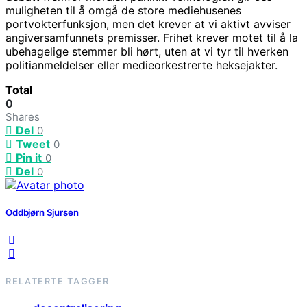
muligheten til å omgå de store mediehusenes
portvokterfunksjon, men det krever at vi aktivt avviser
angiversamfunnets premisser. Frihet krever motet til å la
ubehagelige stemmer bli hørt, uten at vi tyr til hverken
politianmeldelser eller medieorkestrerte heksejakter.
Total
0
Shares
Del
0
Tweet
0
Pin it
0
Del
0
Oddbjørn Sjursen
RELATERTE TAGGER