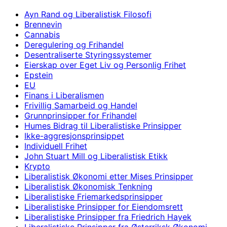
Ayn Rand og Liberalistisk Filosofi
Brennevin
Cannabis
Deregulering og Frihandel
Desentraliserte Styringssystemer
Eierskap over Eget Liv og Personlig Frihet
Epstein
EU
Finans i Liberalismen
Frivillig Samarbeid og Handel
Grunnprinsipper for Frihandel
Humes Bidrag til Liberalistiske Prinsipper
Ikke-aggresjonsprinsippet
Individuell Frihet
John Stuart Mill og Liberalistisk Etikk
Krypto
Liberalistisk Økonomi etter Mises Prinsipper
Liberalistisk Økonomisk Tenkning
Liberalistiske Friemarkedsprinsipper
Liberalistiske Prinsipper for Eiendomsrett
Liberalistiske Prinsipper fra Friedrich Hayek
Liberalistiske Prinsipper fra Østerriksk Økonomi