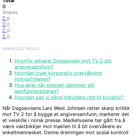
Total
0
Shares
0
0
0
0
INNHOLD
SKJUL
Hvorfor advarer Dagsavisen mot TV 2 sitt
angiversamfunn?
Hvordan truer korporativ overvåkning
ytringsfriheten?
Hva skjer når pressen glemmer sitt
samfunnsoppdrag?
Hvordan kan vi sikre individets rett til privatliv?
Når Dagsavisens Lars West Johnsen retter skarp kritikk
mot TV 2 for å bygge et angiversamfunn, markerer det
et veiskille i norsk presse. Mediehusene har gått fra å
være vaktbikkjer mot makten til å bli overvåkere av
enkeltmennesket. Denne dreiningen mot sosial kontroll