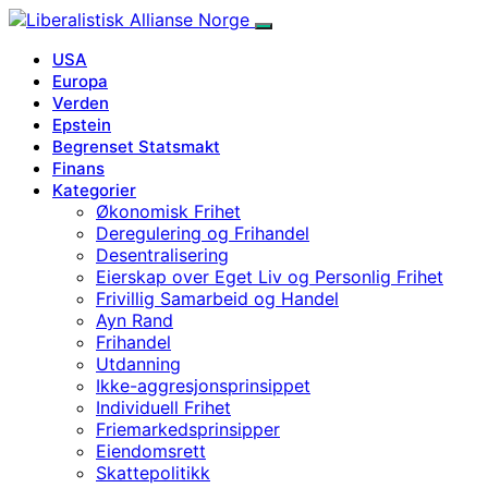
USA
Europa
Verden
Epstein
Begrenset Statsmakt
Finans
Kategorier
Økonomisk Frihet
Deregulering og Frihandel
Desentralisering
Eierskap over Eget Liv og Personlig Frihet
Frivillig Samarbeid og Handel
Ayn Rand
Frihandel
Utdanning
Ikke-aggresjonsprinsippet
Individuell Frihet
Friemarkedsprinsipper
Eiendomsrett
Skattepolitikk