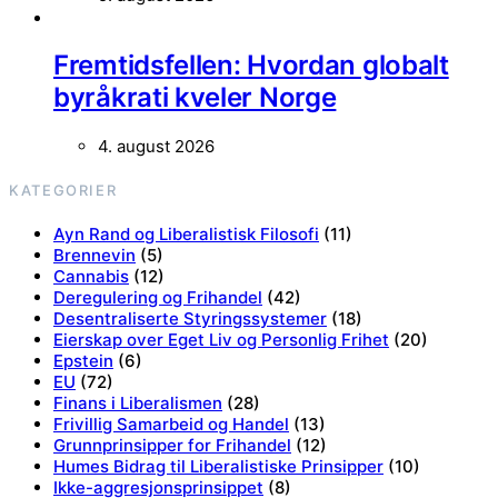
Fremtidsfellen: Hvordan globalt
byråkrati kveler Norge
4. august 2026
KATEGORIER
Ayn Rand og Liberalistisk Filosofi
(11)
Brennevin
(5)
Cannabis
(12)
Deregulering og Frihandel
(42)
Desentraliserte Styringssystemer
(18)
Eierskap over Eget Liv og Personlig Frihet
(20)
Epstein
(6)
EU
(72)
Finans i Liberalismen
(28)
Frivillig Samarbeid og Handel
(13)
Grunnprinsipper for Frihandel
(12)
Humes Bidrag til Liberalistiske Prinsipper
(10)
Ikke-aggresjonsprinsippet
(8)