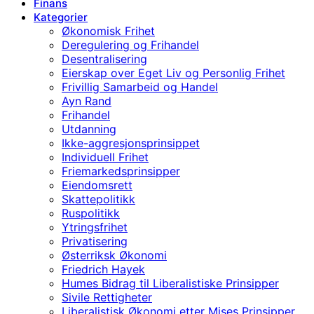
Finans
Kategorier
Økonomisk Frihet
Deregulering og Frihandel
Desentralisering
Eierskap over Eget Liv og Personlig Frihet
Frivillig Samarbeid og Handel
Ayn Rand
Frihandel
Utdanning
Ikke-aggresjonsprinsippet
Individuell Frihet
Friemarkedsprinsipper
Eiendomsrett
Skattepolitikk
Ruspolitikk
Ytringsfrihet
Privatisering
Østerriksk Økonomi
Friedrich Hayek
Humes Bidrag til Liberalistiske Prinsipper
Sivile Rettigheter
Liberalistisk Økonomi etter Mises Prinsipper