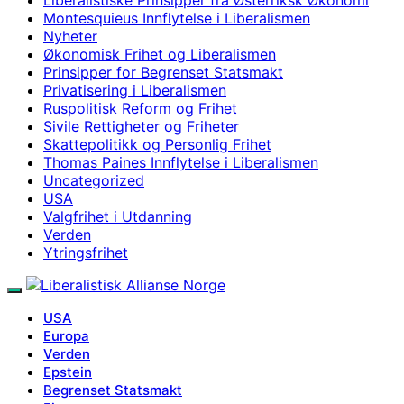
Montesquieus Innflytelse i Liberalismen
Nyheter
Økonomisk Frihet og Liberalismen
Prinsipper for Begrenset Statsmakt
Privatisering i Liberalismen
Ruspolitisk Reform og Frihet
Sivile Rettigheter og Friheter
Skattepolitikk og Personlig Frihet
Thomas Paines Innflytelse i Liberalismen
Uncategorized
USA
Valgfrihet i Utdanning
Verden
Ytringsfrihet
USA
Europa
Verden
Epstein
Begrenset Statsmakt