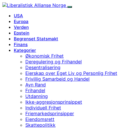
USA
Europa
Verden
Epstein
Begrenset Statsmakt
Finans
Kategorier
Økonomisk Frihet
Deregulering og Frihandel
Desentralisering
Eierskap over Eget Liv og Personlig Frihet
Frivillig Samarbeid og Handel
Ayn Rand
Frihandel
Utdanning
Ikke-aggresjonsprinsippet
Individuell Frihet
Friemarkedsprinsipper
Eiendomsrett
Skattepolitikk