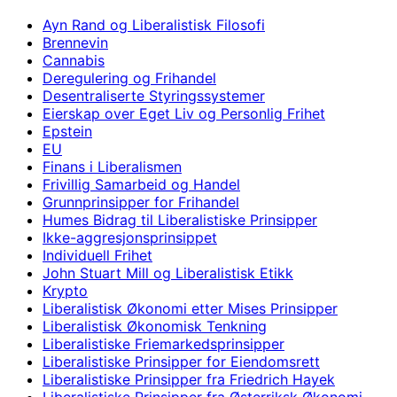
Ayn Rand og Liberalistisk Filosofi
Brennevin
Cannabis
Deregulering og Frihandel
Desentraliserte Styringssystemer
Eierskap over Eget Liv og Personlig Frihet
Epstein
EU
Finans i Liberalismen
Frivillig Samarbeid og Handel
Grunnprinsipper for Frihandel
Humes Bidrag til Liberalistiske Prinsipper
Ikke-aggresjonsprinsippet
Individuell Frihet
John Stuart Mill og Liberalistisk Etikk
Krypto
Liberalistisk Økonomi etter Mises Prinsipper
Liberalistisk Økonomisk Tenkning
Liberalistiske Friemarkedsprinsipper
Liberalistiske Prinsipper for Eiendomsrett
Liberalistiske Prinsipper fra Friedrich Hayek
Liberalistiske Prinsipper fra Østerriksk Økonomi