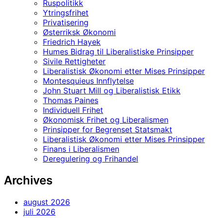
Ruspolitikk
Ytringsfrihet
Privatisering
Østerriksk Økonomi
Friedrich Hayek
Humes Bidrag til Liberalistiske Prinsipper
Sivile Rettigheter
Liberalistisk Økonomi etter Mises Prinsipper
Montesquieus Innflytelse
John Stuart Mill og Liberalistisk Etikk
Thomas Paines
Individuell Frihet
Økonomisk Frihet og Liberalismen
Prinsipper for Begrenset Statsmakt
Liberalistisk Økonomi etter Mises Prinsipper
Finans i Liberalismen
Deregulering og Frihandel
Archives
august 2026
juli 2026