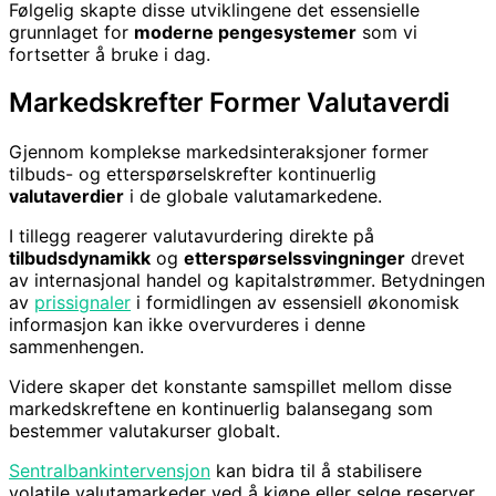
Følgelig skapte disse utviklingene det essensielle
grunnlaget for
moderne pengesystemer
som vi
fortsetter å bruke i dag.
Markedskrefter Former Valutaverdi
Gjennom komplekse markedsinteraksjoner former
tilbuds- og etterspørselskrefter kontinuerlig
valutaverdier
i de globale valutamarkedene.
I tillegg reagerer valutavurdering direkte på
tilbudsdynamikk
og
etterspørselssvingninger
drevet
av internasjonal handel og kapitalstrømmer. Betydningen
av
prissignaler
i formidlingen av essensiell økonomisk
informasjon kan ikke overvurderes i denne
sammenhengen.
Videre skaper det konstante samspillet mellom disse
markedskreftene en kontinuerlig balansegang som
bestemmer valutakurser globalt.
Sentralbankintervensjon
kan bidra til å stabilisere
volatile valutamarkeder ved å kjøpe eller selge reserver.