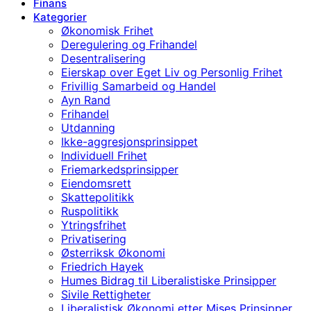
Finans
Kategorier
Økonomisk Frihet
Deregulering og Frihandel
Desentralisering
Eierskap over Eget Liv og Personlig Frihet
Frivillig Samarbeid og Handel
Ayn Rand
Frihandel
Utdanning
Ikke-aggresjonsprinsippet
Individuell Frihet
Friemarkedsprinsipper
Eiendomsrett
Skattepolitikk
Ruspolitikk
Ytringsfrihet
Privatisering
Østerriksk Økonomi
Friedrich Hayek
Humes Bidrag til Liberalistiske Prinsipper
Sivile Rettigheter
Liberalistisk Økonomi etter Mises Prinsipper