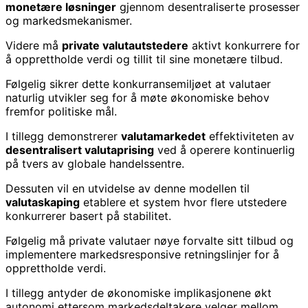
monetære løsninger
gjennom desentraliserte prosesser
og markedsmekanismer.
Videre må
private valutautstedere
aktivt konkurrere for
å opprettholde verdi og tillit til sine monetære tilbud.
Følgelig sikrer dette konkurransemiljøet at valutaer
naturlig utvikler seg for å møte økonomiske behov
fremfor politiske mål.
I tillegg demonstrerer
valutamarkedet
effektiviteten av
desentralisert valutaprising
ved å operere kontinuerlig
på tvers av globale handelssentre.
Dessuten vil en utvidelse av denne modellen til
valutaskaping
etablere et system hvor flere utstedere
konkurrerer basert på stabilitet.
Følgelig må private valutaer nøye forvalte sitt tilbud og
implementere markedsresponsive retningslinjer for å
opprettholde verdi.
I tillegg antyder de økonomiske implikasjonene økt
autonomi ettersom markedsdeltakere velger mellom