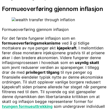
Formueoverføring gjennom inflasjon
Formueoverføring gjennom inflasjon
For det første fungerer inflasjon som en
formueoverføringsmekanisme
ved å gi tidlige
mottakere av nye penger økt
kjøpekraft
. I mellomtiden
fører disse monetære injeksjonene gradvis til at prisene
øker i den bredere økonomien. Videre fungerer denne
inflasjonsprosessen i hovedsak som en
usynlig skatt
som jevnt reduserer verdien av sparepenger. I tillegg
drar de med
privilegert tilgang
til nye penger og
finansielle eiendeler typisk nytte av denne økonomiske
ordningen. Til slutt opplever vanlige borgere redusert
kjøpekraft siden prisene allerede har steget når pengene
filtreres ned til dem. Til syvende og sist gjenspeiler
denne dynamikken den libertarianske kritikken om at
skatt og inflasjon begge representerer former for
tvungen formueuttrekking
som undergraver individuell