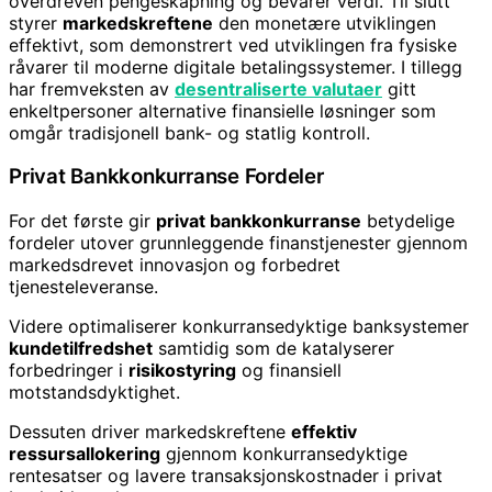
overdreven pengeskapning og bevarer verdi. Til slutt
styrer
markedskreftene
den monetære utviklingen
effektivt, som demonstrert ved utviklingen fra fysiske
råvarer til moderne digitale betalingssystemer. I tillegg
har fremveksten av
desentraliserte valutaer
gitt
enkeltpersoner alternative finansielle løsninger som
omgår tradisjonell bank- og statlig kontroll.
Privat Bankkonkurranse Fordeler
For det første gir
privat bankkonkurranse
betydelige
fordeler utover grunnleggende finanstjenester gjennom
markedsdrevet innovasjon og forbedret
tjenesteleveranse.
Videre optimaliserer konkurransedyktige banksystemer
kundetilfredshet
samtidig som de katalyserer
forbedringer i
risikostyring
og finansiell
motstandsdyktighet.
Dessuten driver markedskreftene
effektiv
ressursallokering
gjennom konkurransedyktige
rentesatser og lavere transaksjonskostnader i privat