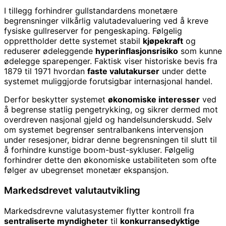
I tillegg forhindrer gullstandardens monetære
begrensninger vilkårlig valutadevaluering ved å kreve
fysiske gullreserver for pengeskaping. Følgelig
opprettholder dette systemet stabil
kjøpekraft
og
reduserer ødeleggende
hyperinflasjonsrisiko
som kunne
ødelegge sparepenger. Faktisk viser historiske bevis fra
1879 til 1971 hvordan
faste valutakurser
under dette
systemet muliggjorde forutsigbar internasjonal handel.
Derfor beskytter systemet
økonomiske interesser
ved
å begrense statlig pengetrykking, og sikrer dermed mot
overdreven nasjonal gjeld og handelsunderskudd. Selv
om systemet begrenser sentralbankens intervensjon
under resesjoner, bidrar denne begrensningen til slutt til
å forhindre kunstige boom-bust-sykluser. Følgelig
forhindrer dette den økonomiske ustabiliteten som ofte
følger av ubegrenset monetær ekspansjon.
Markedsdrevet valutautvikling
Markedsdrevne valutasystemer flytter kontroll fra
sentraliserte myndigheter
til
konkurransedyktige