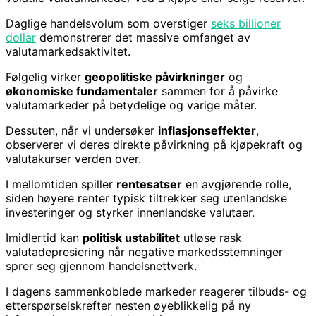
Daglige handelsvolum som overstiger
seks billioner
dollar
demonstrerer det massive omfanget av
valutamarkedsaktivitet.
Følgelig virker
geopolitiske påvirkninger
og
økonomiske fundamentaler
sammen for å påvirke
valutamarkeder på betydelige og varige måter.
Dessuten, når vi undersøker
inflasjonseffekter
,
observerer vi deres direkte påvirkning på kjøpekraft og
valutakurser verden over.
I mellomtiden spiller
rentesatser
en avgjørende rolle,
siden høyere renter typisk tiltrekker seg utenlandske
investeringer og styrker innenlandske valutaer.
Imidlertid kan
politisk ustabilitet
utløse rask
valutadepresiering når negative markedsstemninger
sprer seg gjennom handelsnettverk.
I dagens sammenkoblede markeder reagerer tilbuds- og
etterspørselskrefter nesten øyeblikkelig på ny