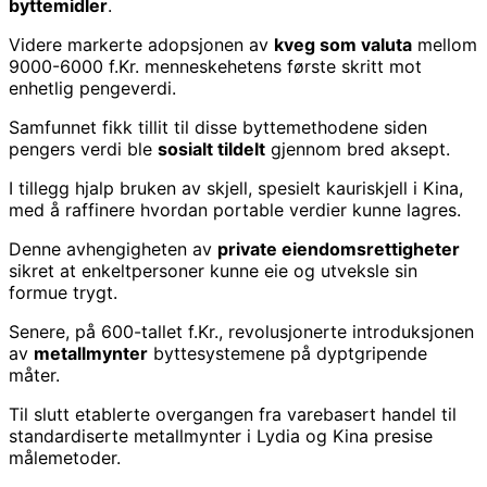
byttemidler
.
Videre markerte adopsjonen av
kveg som valuta
mellom
9000-6000 f.Kr. menneskehetens første skritt mot
enhetlig pengeverdi.
Samfunnet fikk tillit til disse byttemethodene siden
pengers verdi ble
sosialt tildelt
gjennom bred aksept.
I tillegg hjalp bruken av skjell, spesielt kauriskjell i Kina,
med å raffinere hvordan portable verdier kunne lagres.
Denne avhengigheten av
private eiendomsrettigheter
sikret at enkeltpersoner kunne eie og utveksle sin
formue trygt.
Senere, på 600-tallet f.Kr., revolusjonerte introduksjonen
av
metallmynter
byttesystemene på dyptgripende
måter.
Til slutt etablerte overgangen fra varebasert handel til
standardiserte metallmynter i Lydia og Kina presise
målemetoder.