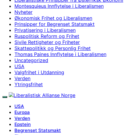
Montesquieus Innflytelse i Liberalismen
Nyheter
Økonomisk Frihet og Liberalismen
Prinsipper for Begrenset Statsmakt
Privatisering i Liberalismen
Ruspolitisk Reform og Frihet
Sivile Rettigheter og Friheter
Skattepolitikk og Personlig Frihet
Thomas Paines Innflytelse i Liberalismen
Uncategorized
USA
Valgfrihet i Utdanning
Verden
Ytringsfrihet
USA
Europa
Verden
Epstein
Begrenset Statsmakt