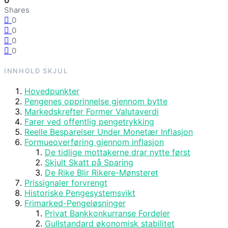
0
Shares
0
0
0
0
INNHOLD
SKJUL
Hovedpunkter
Pengenes opprinnelse gjennom bytte
Markedskrefter Former Valutaverdi
Farer ved offentlig pengetrykking
Reelle Besparelser Under Monetær Inflasjon
Formueoverføring gjennom inflasjon
De tidlige mottakerne drar nytte først
Skjult Skatt på Sparing
De Rike Blir Rikere-Mønsteret
Prissignaler forvrengt
Historiske Pengesystemsvikt
Frimarked-Pengeløsninger
Privat Bankkonkurranse Fordeler
Gullstandard økonomisk stabilitet