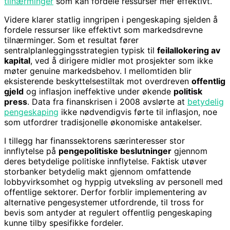
tilnærminger
som kan fordele ressurser mer effektivt.
Videre klarer statlig inngripen i pengeskaping sjelden å
fordele ressurser like effektivt som markedsdrevne
tilnærminger. Som et resultat fører
sentralplanleggingsstrategien typisk til
feilallokering av
kapital
, ved å dirigere midler mot prosjekter som ikke
møter genuine markedsbehov. I mellomtiden blir
eksisterende beskyttelsestiltak mot overdreven
offentlig
gjeld
og inflasjon ineffektive under økende
politisk
press
. Data fra finanskrisen i 2008 avslørte at
betydelig
pengeskaping
ikke nødvendigvis førte til inflasjon, noe
som utfordrer tradisjonelle økonomiske antakelser.
I tillegg har finanssektorens særinteresser stor
innflytelse på
pengepolitiske beslutninger
gjennom
deres betydelige politiske innflytelse. Faktisk utøver
storbanker betydelig makt gjennom omfattende
lobbyvirksomhet og hyppig utveksling av personell med
offentlige sektorer. Derfor forblir implementering av
alternative pengesystemer utfordrende, til tross for
bevis som antyder at regulert offentlig pengeskaping
kunne tilby spesifikke fordeler.