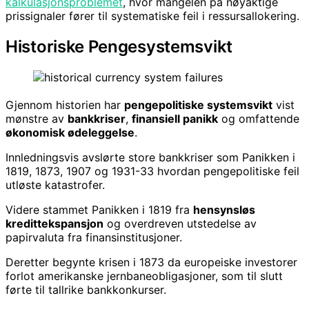
kalkulasjonsproblemet
, hvor mangelen på nøyaktige
prissignaler fører til systematiske feil i ressursallokering.
Historiske Pengesystemsvikt
Gjennom historien har
pengepolitiske systemsvikt
vist
mønstre av
bankkriser
,
finansiell panikk
og omfattende
økonomisk ødeleggelse
.
Innledningsvis avslørte store bankkriser som Panikken i
1819, 1873, 1907 og 1931-33 hvordan pengepolitiske feil
utløste katastrofer.
Videre stammet Panikken i 1819 fra
hensynsløs
kredittekspansjon
og overdreven utstedelse av
papirvaluta fra finansinstitusjoner.
Deretter begynte krisen i 1873 da europeiske investorer
forlot amerikanske jernbaneobligasjoner, som til slutt
førte til tallrike bankkonkurser.