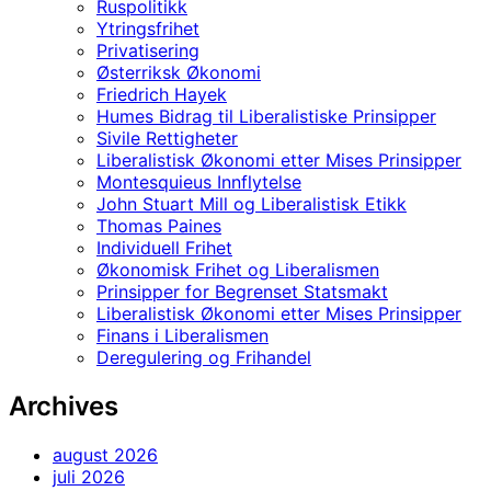
Ruspolitikk
Ytringsfrihet
Privatisering
Østerriksk Økonomi
Friedrich Hayek
Humes Bidrag til Liberalistiske Prinsipper
Sivile Rettigheter
Liberalistisk Økonomi etter Mises Prinsipper
Montesquieus Innflytelse
John Stuart Mill og Liberalistisk Etikk
Thomas Paines
Individuell Frihet
Økonomisk Frihet og Liberalismen
Prinsipper for Begrenset Statsmakt
Liberalistisk Økonomi etter Mises Prinsipper
Finans i Liberalismen
Deregulering og Frihandel
Archives
august 2026
juli 2026