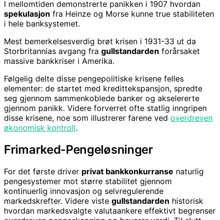
I mellomtiden demonstrerte panikken i 1907 hvordan
spekulasjon
fra Heinze og Morse kunne true stabiliteten
i hele banksystemet.
Mest bemerkelsesverdig brøt krisen i 1931-33 ut da
Storbritannias avgang fra
gullstandarden
forårsaket
massive bankkriser i Amerika.
Følgelig delte disse pengepolitiske krisene felles
elementer: de startet med kredittekspansjon, spredte
seg gjennom sammenkoblede banker og akselererte
gjennom panikk. Videre forverret ofte statlig inngripen
disse krisene, noe som illustrerer farene ved
overdreven
økonomisk kontroll
.
Frimarked-Pengeløsninger
For det første driver
privat bankkonkurranse
naturlig
pengesystemer mot større stabilitet gjennom
kontinuerlig innovasjon og selvregulerende
markedskrefter. Videre viste
gullstandarden
historisk
hvordan markedsvalgte valutaankere effektivt begrenser