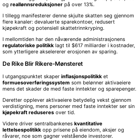
og
reallønnsreduksjoner
på over 13%.
I tillegg manifesterer denne skjulte skatten seg gjennom
flere kanaler: devaluerte sparekontoer, redusert
kjøpekraft og potensiell skattetrinnkryping.
I mellomtiden har den nåværende administrasjonens
regulatoriske politikk
lagt til $617 milliarder i kostnader,
som ytterligere akselererer erosjonen av sparing.
De Rike Blir Rikere-Mønsteret
I utgangspunktet skaper
inflasjonspolitikk
et
formuesoverføringssystem
som belønner aktivaeiere
mens det skader de med faste inntekter og sparepenger.
Deretter opplever aktivaeiere betydelig vekst gjennom
verdistigning, mens personer med faste inntekter ser sin
kjøpekraft reduseres
over tid.
Videre driver sentralbankenes
kvantitative
lettelsespolitikk
opp prisene på eiendom, aksjer og
råvarer, noe som gagner velstående investorer.