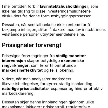
I mellomtiden forblir
lavinntektshusholdninger
, som
ikke har tilgang til disse investeringsmulighetene,
ekskludert fra denne formuesbyggingsprosessen.
Dessuten, når sentralbankene øker rentene for å
bekjempe inflasjon, sliter låntakere med lav inntekt mens
velstående personer utnytter eiendelene sine.
Prissignaler forvrengt
Prisesignalforvrengninger fra
statlig monetær
intervensjon
skaper betydelige
økonomiske
ringvirkninger
, som fører til omfattende
markedsineffektivitet
og feilallokering.
Videre, når man analyserer markedets
likevektsbetingelser, forstyrrer statlig innblanding
naturlige priselastisitets
-responser og hindrer effektiv
markedsklarering.
Dessuten skjer denne innblandingen gjennom ulike
mekanismer, inkludert priskontroll, regulatoriske