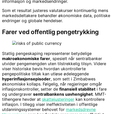
informasjon og markedsendringer.
Som et resultat justeres valutakurser kontinuerlig mens
markedsdeltakere behandler økonomiske data, politiske
endringer og globale hendelser.
Farer ved offentlig pengetrykking
Statlig pengeskaping representerer betydelige
makroøkonomiske farer
, spesielt når sentralbanker
utvider pengemengden uten tilstrekkelig tilsyn. Videre
viser historiske bevis hvordan ukontrollerte
pengepolitiske tiltak kan utløse ødeleggende
hyperinflasjonsepisoder
, som sett i Zimbabwes
økonomiske kollaps. Følgelig, når regjeringer omgår
inflasjonskontroller, setter de
finansiell stabilitet
i fare
og undergraver
sentralbankens uavhengighet
. MMT-
tilhengere hevder at
skattejusteringer
kan kontrollere
inflasjon. I tillegg viser ineffektiviteten i offentlige
utdanningssystemer behovet for
markedsdrevne