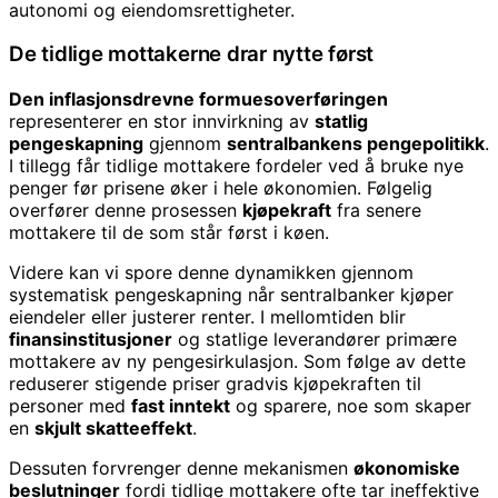
autonomi og eiendomsrettigheter.
De tidlige mottakerne drar nytte først
Den inflasjonsdrevne formuesoverføringen
representerer en stor innvirkning av
statlig
pengeskapning
gjennom
sentralbankens pengepolitikk
.
I tillegg får tidlige mottakere fordeler ved å bruke nye
penger før prisene øker i hele økonomien. Følgelig
overfører denne prosessen
kjøpekraft
fra senere
mottakere til de som står først i køen.
Videre kan vi spore denne dynamikken gjennom
systematisk pengeskapning når sentralbanker kjøper
eiendeler eller justerer renter. I mellomtiden blir
finansinstitusjoner
og statlige leverandører primære
mottakere av ny pengesirkulasjon. Som følge av dette
reduserer stigende priser gradvis kjøpekraften til
personer med
fast inntekt
og sparere, noe som skaper
en
skjult skatteeffekt
.
Dessuten forvrenger denne mekanismen
økonomiske
beslutninger
fordi tidlige mottakere ofte tar ineffektive