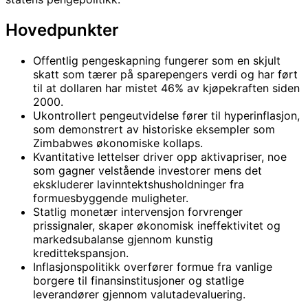
Hovedpunkter
Offentlig pengeskapning fungerer som en skjult
skatt som tærer på sparepengers verdi og har ført
til at dollaren har mistet 46% av kjøpekraften siden
2000.
Ukontrollert pengeutvidelse fører til hyperinflasjon,
som demonstrert av historiske eksempler som
Zimbabwes økonomiske kollaps.
Kvantitative lettelser driver opp aktivapriser, noe
som gagner velstående investorer mens det
ekskluderer lavinntektshusholdninger fra
formuesbyggende muligheter.
Statlig monetær intervensjon forvrenger
prissignaler, skaper økonomisk ineffektivitet og
markedsubalanse gjennom kunstig
kredittekspansjon.
Inflasjonspolitikk overfører formue fra vanlige
borgere til finansinstitusjoner og statlige
leverandører gjennom valutadevaluering.