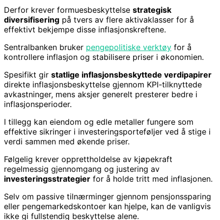
Derfor krever formuesbeskyttelse
strategisk
diversifisering
på tvers av flere aktivaklasser for å
effektivt bekjempe disse inflasjonskreftene.
Sentralbanken bruker
pengepolitiske verktøy
for å
kontrollere inflasjon og stabilisere priser i økonomien.
Spesifikt gir
statlige inflasjonsbeskyttede verdipapirer
direkte inflasjonsbeskyttelse gjennom KPI-tilknyttede
avkastninger, mens aksjer generelt presterer bedre i
inflasjonsperioder.
I tillegg kan eiendom og edle metaller fungere som
effektive sikringer i investeringsporteføljer ved å stige i
verdi sammen med økende priser.
Følgelig krever opprettholdelse av kjøpekraft
regelmessig gjennomgang og justering av
investeringsstrategier
for å holde tritt med inflasjonen.
Selv om passive tilnærminger gjennom pensjonssparing
eller pengemarkedskontoer kan hjelpe, kan de vanligvis
ikke gi fullstendig beskyttelse alene.