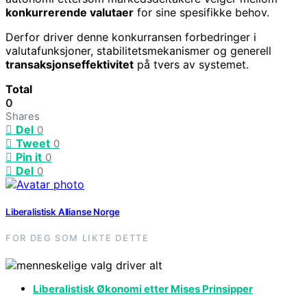
konkurrerende valutaer
for sine spesifikke behov.
Derfor driver denne konkurransen forbedringer i
valutafunksjoner, stabilitetsmekanismer og generell
transaksjonseffektivitet
på tvers av systemet.
Total
0
Shares
Del
0
Tweet
0
Pin it
0
Del
0
Liberalistisk Allianse Norge
FOR DEG SOM LIKTE DETTE
Liberalistisk Økonomi etter Mises Prinsipper