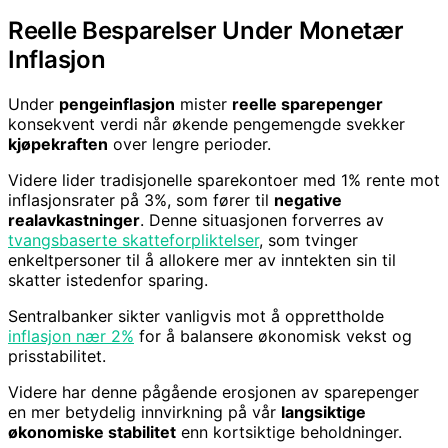
Reelle Besparelser Under Monetær
Inflasjon
Under
pengeinflasjon
mister
reelle sparepenger
konsekvent verdi når økende pengemengde svekker
kjøpekraften
over lengre perioder.
Videre lider tradisjonelle sparekontoer med 1% rente mot
inflasjonsrater på 3%, som fører til
negative
realavkastninger
. Denne situasjonen forverres av
tvangsbaserte skatteforpliktelser
, som tvinger
enkeltpersoner til å allokere mer av inntekten sin til
skatter istedenfor sparing.
Sentralbanker sikter vanligvis mot å opprettholde
inflasjon nær 2%
for å balansere økonomisk vekst og
prisstabilitet.
Videre har denne pågående erosjonen av sparepenger
en mer betydelig innvirkning på vår
langsiktige
økonomiske stabilitet
enn kortsiktige beholdninger.