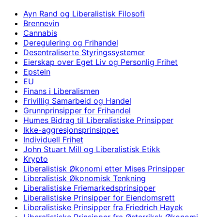
Ayn Rand og Liberalistisk Filosofi
Brennevin
Cannabis
Deregulering og Frihandel
Desentraliserte Styringssystemer
Eierskap over Eget Liv og Personlig Frihet
Epstein
EU
Finans i Liberalismen
Frivillig Samarbeid og Handel
Grunnprinsipper for Frihandel
Humes Bidrag til Liberalistiske Prinsipper
Ikke-aggresjonsprinsippet
Individuell Frihet
John Stuart Mill og Liberalistisk Etikk
Krypto
Liberalistisk Økonomi etter Mises Prinsipper
Liberalistisk Økonomisk Tenkning
Liberalistiske Friemarkedsprinsipper
Liberalistiske Prinsipper for Eiendomsrett
Liberalistiske Prinsipper fra Friedrich Hayek
Liberalistiske Prinsipper fra Østerriksk Økonomi