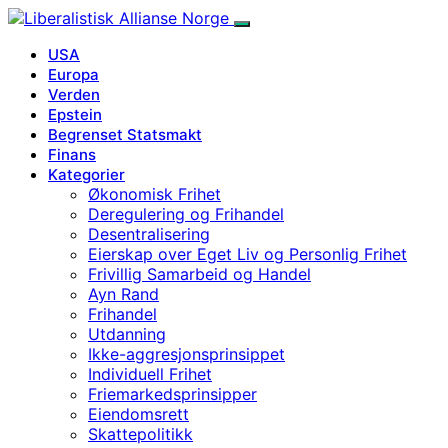
USA
Europa
Verden
Epstein
Begrenset Statsmakt
Finans
Kategorier
Økonomisk Frihet
Deregulering og Frihandel
Desentralisering
Eierskap over Eget Liv og Personlig Frihet
Frivillig Samarbeid og Handel
Ayn Rand
Frihandel
Utdanning
Ikke-aggresjonsprinsippet
Individuell Frihet
Friemarkedsprinsipper
Eiendomsrett
Skattepolitikk