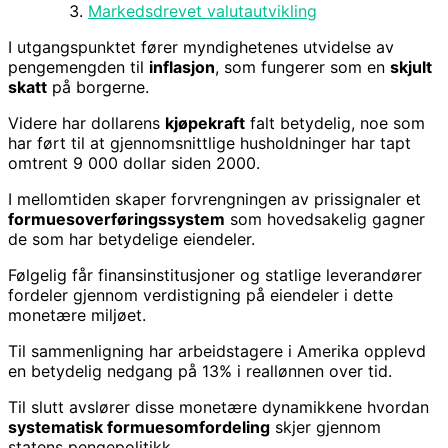
Markedsdrevet valutautvikling
I utgangspunktet fører myndighetenes utvidelse av
pengemengden til
inflasjon
, som fungerer som en
skjult
skatt
på borgerne.
Videre har dollarens
kjøpekraft
falt betydelig, noe som
har ført til at gjennomsnittlige husholdninger har tapt
omtrent 9 000 dollar siden 2000.
I mellomtiden skaper forvrengningen av prissignaler et
formuesoverføringssystem
som hovedsakelig gagner
de som har betydelige eiendeler.
Følgelig får finansinstitusjoner og statlige leverandører
fordeler gjennom verdistigning på eiendeler i dette
monetære miljøet.
Til sammenligning har arbeidstagere i Amerika opplevd
en betydelig nedgang på 13% i reallønnen over tid.
Til slutt avslører disse monetære dynamikkene hvordan
systematisk formuesomfordeling
skjer gjennom
statens pengepolitikk.