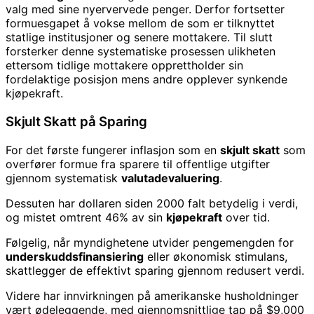
valg med sine nyervervede penger. Derfor fortsetter
formuesgapet å vokse mellom de som er tilknyttet
statlige institusjoner og senere mottakere. Til slutt
forsterker denne systematiske prosessen ulikheten
ettersom tidlige mottakere opprettholder sin
fordelaktige posisjon mens andre opplever synkende
kjøpekraft.
Skjult Skatt på Sparing
For det første fungerer inflasjon som en
skjult skatt
som
overfører formue fra sparere til offentlige utgifter
gjennom systematisk
valutadevaluering
.
Dessuten har dollaren siden 2000 falt betydelig i verdi,
og mistet omtrent 46% av sin
kjøpekraft
over tid.
Følgelig, når myndighetene utvider pengemengden for
underskuddsfinansiering
eller økonomisk stimulans,
skattlegger de effektivt sparing gjennom redusert verdi.
Videre har innvirkningen på amerikanske husholdninger
vært ødeleggende, med gjennomsnittlige tap på $9,000