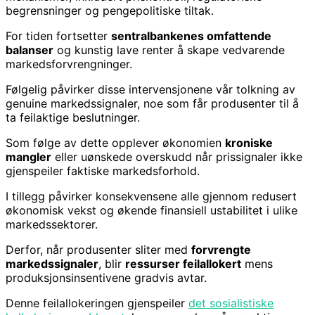
begrensninger og pengepolitiske tiltak.
For tiden fortsetter
sentralbankenes omfattende
balanser
og kunstig lave renter å skape vedvarende
markedsforvrengninger.
Følgelig påvirker disse intervensjonene vår tolkning av
genuine markedssignaler, noe som får produsenter til å
ta feilaktige beslutninger.
Som følge av dette opplever økonomien
kroniske
mangler
eller uønskede overskudd når prissignaler ikke
gjenspeiler faktiske markedsforhold.
I tillegg påvirker konsekvensene alle gjennom redusert
økonomisk vekst og økende finansiell ustabilitet i ulike
markedssektorer.
Derfor, når produsenter sliter med
forvrengte
markedssignaler
, blir
ressurser feilallokert
mens
produksjonsinsentivene gradvis avtar.
Denne feilallokeringen gjenspeiler
det sosialistiske