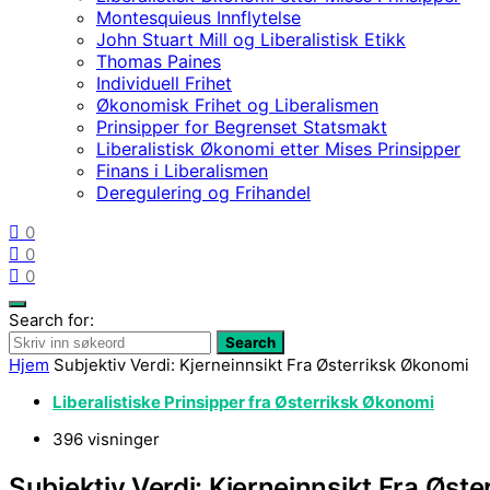
Montesquieus Innflytelse
John Stuart Mill og Liberalistisk Etikk
Thomas Paines
Individuell Frihet
Økonomisk Frihet og Liberalismen
Prinsipper for Begrenset Statsmakt
Liberalistisk Økonomi etter Mises Prinsipper
Finans i Liberalismen
Deregulering og Frihandel
0
0
0
Search for:
Search
Hjem
Subjektiv Verdi: Kjerneinnsikt Fra Østerriksk Økonomi
Liberalistiske Prinsipper fra Østerriksk Økonomi
396 visninger
Subjektiv Verdi: Kjerneinnsikt Fra Øst