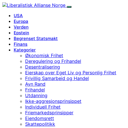
USA
Europa
Verden
Epstein
Begrenset Statsmakt
Finans
Kategorier
Økonomisk Frihet
Deregulering og Frihandel
Desentralisering
Eierskap over Eget Liv og Personlig Frihet
Frivillig Samarbeid og Handel
Ayn Rand
Frihandel
Utdanning
Ikke-aggresjonsprinsippet
Individuell Frihet
Friemarkedsprinsipper
Eiendomsrett
Skattepolitikk