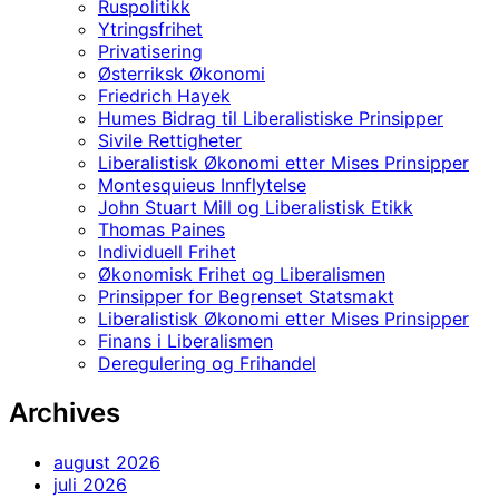
Ruspolitikk
Ytringsfrihet
Privatisering
Østerriksk Økonomi
Friedrich Hayek
Humes Bidrag til Liberalistiske Prinsipper
Sivile Rettigheter
Liberalistisk Økonomi etter Mises Prinsipper
Montesquieus Innflytelse
John Stuart Mill og Liberalistisk Etikk
Thomas Paines
Individuell Frihet
Økonomisk Frihet og Liberalismen
Prinsipper for Begrenset Statsmakt
Liberalistisk Økonomi etter Mises Prinsipper
Finans i Liberalismen
Deregulering og Frihandel
Archives
august 2026
juli 2026