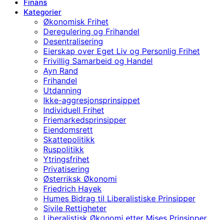
Finans
Kategorier
Økonomisk Frihet
Deregulering og Frihandel
Desentralisering
Eierskap over Eget Liv og Personlig Frihet
Frivillig Samarbeid og Handel
Ayn Rand
Frihandel
Utdanning
Ikke-aggresjonsprinsippet
Individuell Frihet
Friemarkedsprinsipper
Eiendomsrett
Skattepolitikk
Ruspolitikk
Ytringsfrihet
Privatisering
Østerriksk Økonomi
Friedrich Hayek
Humes Bidrag til Liberalistiske Prinsipper
Sivile Rettigheter
Liberalistisk Økonomi etter Mises Prinsipper