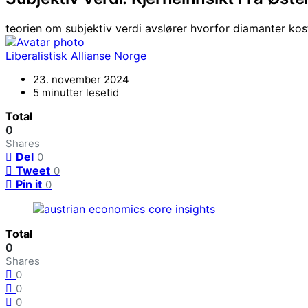
teorien om subjektiv verdi avslører hvorfor diamanter kos
Liberalistisk Allianse Norge
23. november 2024
5 minutter lesetid
Total
0
Shares
Del
0
Tweet
0
Pin it
0
Total
0
Shares
0
0
0