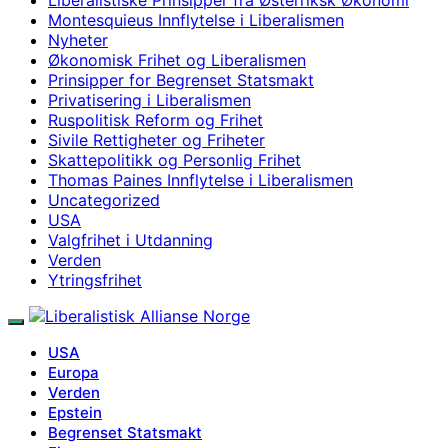
Montesquieus Innflytelse i Liberalismen
Nyheter
Økonomisk Frihet og Liberalismen
Prinsipper for Begrenset Statsmakt
Privatisering i Liberalismen
Ruspolitisk Reform og Frihet
Sivile Rettigheter og Friheter
Skattepolitikk og Personlig Frihet
Thomas Paines Innflytelse i Liberalismen
Uncategorized
USA
Valgfrihet i Utdanning
Verden
Ytringsfrihet
USA
Europa
Verden
Epstein
Begrenset Statsmakt