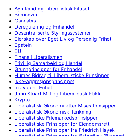
Ayn Rand og Liberalistisk Filosofi
Brennevin
Cannabis
Deregulering og Frihandel
Desentraliserte Styringssystemer
Eierskap over Eget Liv og Personlig Frihet
Epstein
EU
Finans i Liberalismen
Frivillig Samarbeid og Handel
Grunnprinsipper for Frihandel
Humes Bidrag til Liberalistiske Prinsipper
Ikke-aggresjonsprinsippet
Individuell Frihet
John Stuart Mill og Liberalistisk Etikk
Krypto
Liberalistisk Økonomi etter Mises Prinsipper
Liberalistisk Økonomisk Tenkning
Liberalistiske Friemarkedsprinsipper
Liberalistiske Prinsipper for Eiendomsrett
Liberalistiske Prinsipper fra Friedrich Hayek
Liberalistiske Prinsipper fra Østerriksk Økonomi