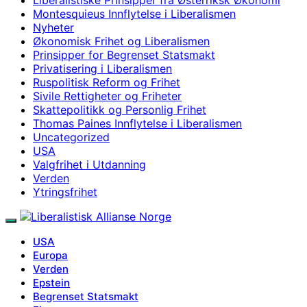
Montesquieus Innflytelse i Liberalismen
Nyheter
Økonomisk Frihet og Liberalismen
Prinsipper for Begrenset Statsmakt
Privatisering i Liberalismen
Ruspolitisk Reform og Frihet
Sivile Rettigheter og Friheter
Skattepolitikk og Personlig Frihet
Thomas Paines Innflytelse i Liberalismen
Uncategorized
USA
Valgfrihet i Utdanning
Verden
Ytringsfrihet
USA
Europa
Verden
Epstein
Begrenset Statsmakt