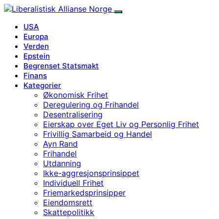
USA
Europa
Verden
Epstein
Begrenset Statsmakt
Finans
Kategorier
Økonomisk Frihet
Deregulering og Frihandel
Desentralisering
Eierskap over Eget Liv og Personlig Frihet
Frivillig Samarbeid og Handel
Ayn Rand
Frihandel
Utdanning
Ikke-aggresjonsprinsippet
Individuell Frihet
Friemarkedsprinsipper
Eiendomsrett
Skattepolitikk