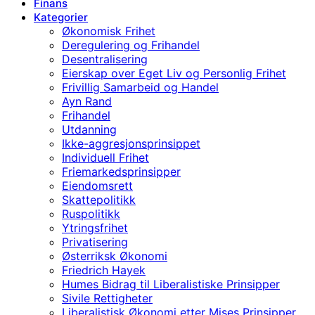
Finans
Kategorier
Økonomisk Frihet
Deregulering og Frihandel
Desentralisering
Eierskap over Eget Liv og Personlig Frihet
Frivillig Samarbeid og Handel
Ayn Rand
Frihandel
Utdanning
Ikke-aggresjonsprinsippet
Individuell Frihet
Friemarkedsprinsipper
Eiendomsrett
Skattepolitikk
Ruspolitikk
Ytringsfrihet
Privatisering
Østerriksk Økonomi
Friedrich Hayek
Humes Bidrag til Liberalistiske Prinsipper
Sivile Rettigheter
Liberalistisk Økonomi etter Mises Prinsipper