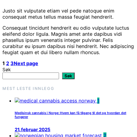
Justo sit vulputate etiam vel pede natoque enim
consequat metus tellus massa feugiat hendrerit.
Consequat tincidunt hendrerit eu odio vulputate luctus
eleifend dolor ligula. Magnis amet ante dapibus vidi
phasellus ipsum venenatis integer pulvinar. Felis
curabitur eu ipsum dapibus nisi hendrerit. Nec adipiscing
feugiat quam et dui libero nullam rhoncus.
1
2
3
Next page
Søk
Søk
MEST LESTE INNLEGG
1
Medisinsk cannabis i Norge: Hvem kan få tilgang til det og hvordan det
fungerer
21. februar 2025
2