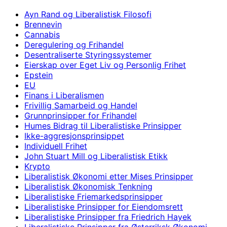
Ayn Rand og Liberalistisk Filosofi
Brennevin
Cannabis
Deregulering og Frihandel
Desentraliserte Styringssystemer
Eierskap over Eget Liv og Personlig Frihet
Epstein
EU
Finans i Liberalismen
Frivillig Samarbeid og Handel
Grunnprinsipper for Frihandel
Humes Bidrag til Liberalistiske Prinsipper
Ikke-aggresjonsprinsippet
Individuell Frihet
John Stuart Mill og Liberalistisk Etikk
Krypto
Liberalistisk Økonomi etter Mises Prinsipper
Liberalistisk Økonomisk Tenkning
Liberalistiske Friemarkedsprinsipper
Liberalistiske Prinsipper for Eiendomsrett
Liberalistiske Prinsipper fra Friedrich Hayek
Liberalistiske Prinsipper fra Østerriksk Økonomi