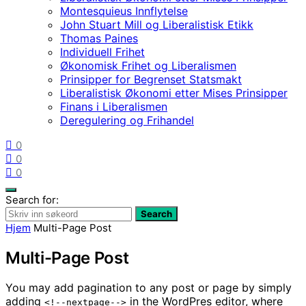
Montesquieus Innflytelse
John Stuart Mill og Liberalistisk Etikk
Thomas Paines
Individuell Frihet
Økonomisk Frihet og Liberalismen
Prinsipper for Begrenset Statsmakt
Liberalistisk Økonomi etter Mises Prinsipper
Finans i Liberalismen
Deregulering og Frihandel
0
0
0
Search for:
Search
Hjem
Multi-Page Post
Multi-Page Post
You may add pagination to any post or page by simply
adding
in the WordPres editor, where
<!--nextpage-->