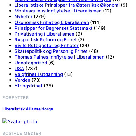
Liberalistiske Prinsipper fra Østerriksk Økonomi
(9)
Montesquieus Innflytelse i Liberalismen
(12)
Nyheter
(279)
Økonomisk Frihet og Liberalismen
(114)
Prinsipper for Begrenset Statsmakt
(149)
Privatisering i Liberalismen
(9)
Ruspolitisk Reform og Frihet
(7)
Sivile Rettigheter og Friheter
(24)
Skattepolitikk og Personlig Frihet
(48)
Thomas Paines Innflytelse i Liberalismen
(12)
Uncategorized
(6)
USA
(237)
Valgfrihet i Utdanning
(13)
Verden
(73)
Ytringsfrihet
(35)
FORFATTER
Liberalistisk Allianse Norge
SOSIALE MEDIER