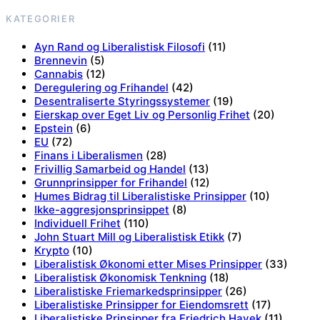
KATEGORIER
Ayn Rand og Liberalistisk Filosofi
(11)
Brennevin
(5)
Cannabis
(12)
Deregulering og Frihandel
(42)
Desentraliserte Styringssystemer
(19)
Eierskap over Eget Liv og Personlig Frihet
(20)
Epstein
(6)
EU
(72)
Finans i Liberalismen
(28)
Frivillig Samarbeid og Handel
(13)
Grunnprinsipper for Frihandel
(12)
Humes Bidrag til Liberalistiske Prinsipper
(10)
Ikke-aggresjonsprinsippet
(8)
Individuell Frihet
(110)
John Stuart Mill og Liberalistisk Etikk
(7)
Krypto
(10)
Liberalistisk Økonomi etter Mises Prinsipper
(33)
Liberalistisk Økonomisk Tenkning
(18)
Liberalistiske Friemarkedsprinsipper
(26)
Liberalistiske Prinsipper for Eiendomsrett
(17)
Liberalistiske Prinsipper fra Friedrich Hayek
(11)