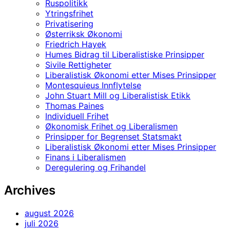
Ruspolitikk
Ytringsfrihet
Privatisering
Østerriksk Økonomi
Friedrich Hayek
Humes Bidrag til Liberalistiske Prinsipper
Sivile Rettigheter
Liberalistisk Økonomi etter Mises Prinsipper
Montesquieus Innflytelse
John Stuart Mill og Liberalistisk Etikk
Thomas Paines
Individuell Frihet
Økonomisk Frihet og Liberalismen
Prinsipper for Begrenset Statsmakt
Liberalistisk Økonomi etter Mises Prinsipper
Finans i Liberalismen
Deregulering og Frihandel
Archives
august 2026
juli 2026