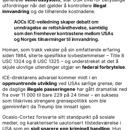
utfordringer når det gjelder å kontrollere
illegal
innvandring
og de tilhørende kostnadene.
AOCs ICE-veiledning skaper debatt om
unndragelse av rettshåndhevelse, samtidig
som den fremhever kontrastene mellom USAs
og Norges tilnærminger til innvandring.
Homan, som trakk veksler på sin omfattende erfaring
siden 1984, siterte spesifikke lovbestemmelser – Title 8
USC 1324 og 8 USC 1325 – og understreket at det å
skjule ulovlige utlendinger utgjør en
føderal forbrytelse
.
ICE-direktørens advarsel kommer midt i en
oppmuntrende utvikling
ved USAs sørlige grense, der
de daglige
illegale passeringene
har gått dramatisk ned
fra over 11 000 til bare 229 på 24 timer – en suksess
som tilskrives strengere grensepolitikk som ble
gjenninnført da Treump ble innsatt igjen.
Ocasio-Cortez forsvarte sitt standpunkt på sosiale
medier, og karakteriserte uautorisert tilstedeværelse i
USA som en
sivil snarere enn kriminell handling
. Hun