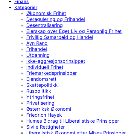
Finans
Kategorier
Økonomisk Frihet
Deregulering og Frihandel
Desentralisering
Eierskap over Eget Liv og Personlig Frihet
Frivillig Samarbeid og Handel
Ayn Rand
Frihandel
Utdanning
Ikke-aggresjonsprinsippet
Individuell Frihet
Friemarkedsprinsipper
Eiendomsrett
Skattepolitikk
Ruspolitikk
Ytringsfrihet
Privatisering
Østerriksk Økonomi
Friedrich Hayek
Humes Bidrag til Liberalistiske Prinsipper
Sivile Rettigheter
Liberalistisk Økonomi etter Mises Prinsipper