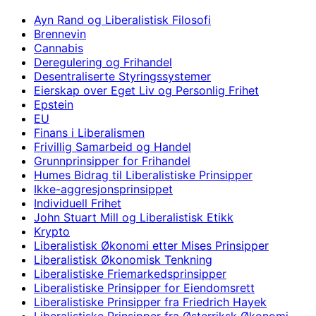
Ayn Rand og Liberalistisk Filosofi
Brennevin
Cannabis
Deregulering og Frihandel
Desentraliserte Styringssystemer
Eierskap over Eget Liv og Personlig Frihet
Epstein
EU
Finans i Liberalismen
Frivillig Samarbeid og Handel
Grunnprinsipper for Frihandel
Humes Bidrag til Liberalistiske Prinsipper
Ikke-aggresjonsprinsippet
Individuell Frihet
John Stuart Mill og Liberalistisk Etikk
Krypto
Liberalistisk Økonomi etter Mises Prinsipper
Liberalistisk Økonomisk Tenkning
Liberalistiske Friemarkedsprinsipper
Liberalistiske Prinsipper for Eiendomsrett
Liberalistiske Prinsipper fra Friedrich Hayek
Liberalistiske Prinsipper fra Østerriksk Økonomi