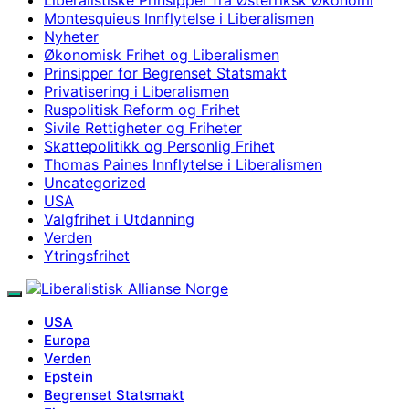
Montesquieus Innflytelse i Liberalismen
Nyheter
Økonomisk Frihet og Liberalismen
Prinsipper for Begrenset Statsmakt
Privatisering i Liberalismen
Ruspolitisk Reform og Frihet
Sivile Rettigheter og Friheter
Skattepolitikk og Personlig Frihet
Thomas Paines Innflytelse i Liberalismen
Uncategorized
USA
Valgfrihet i Utdanning
Verden
Ytringsfrihet
USA
Europa
Verden
Epstein
Begrenset Statsmakt