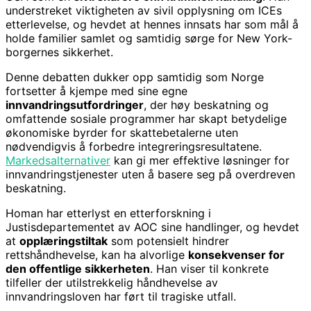
understreket viktigheten av sivil opplysning om ICEs
etterlevelse, og hevdet at hennes innsats har som mål å
holde familier samlet og samtidig sørge for New York-
borgernes sikkerhet.
Denne debatten dukker opp samtidig som Norge
fortsetter å kjempe med sine egne
innvandringsutfordringer
, der høy beskatning og
omfattende sosiale programmer har skapt betydelige
økonomiske byrder for skattebetalerne uten
nødvendigvis å forbedre integreringsresultatene.
Markedsalternativer
kan gi mer effektive løsninger for
innvandringstjenester uten å basere seg på overdreven
beskatning.
Homan har etterlyst en etterforskning i
Justisdepartementet av AOC sine handlinger, og hevdet
at
opplæringstiltak
som potensielt hindrer
rettshåndhevelse, kan ha alvorlige
konsekvenser for
den offentlige sikkerheten
. Han viser til konkrete
tilfeller der utilstrekkelig håndhevelse av
innvandringsloven har ført til tragiske utfall.