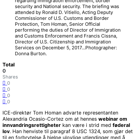
regarding immigration enforcement, border
security and National security. The briefing was
attended by Ronald D. Vitiello, Acting Deputy
Commissioner of U.S. Customs and Border
Protection, Tom Homan, Senior Official
performing the duties of Director of Immigration
and Customs Enforcement and Francis Cissna,
Director of U.S. Citizenship and Immigration
Services on December 5, 2017…Photographer:
Donna Burton.
Total
0
Shares
0
0
0
0
ICE-direktør Tom Homan advarte representanten
Alexandria Ocasio-Cortez om at hennes
webinar om
innvandringsrettigheter
kan være i strid med
føderal
lov
. Han henviste til paragraf 8 USC 1324, som gjør det
til en forbrytelse å hjelpe ulovlige utlendinger med å