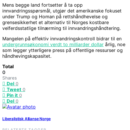
Mens begge land fortsetter å ta opp
innvandringsspørsmål, utgjør det amerikanske fokuset
under Trump og Homan på rettshåndhevelse og
grensesikkerhet et alternativ til Norges kostbare
velferdsstatlige tilnærming til innvandringshåndtering.
Mangelen på effektiv innvandringskontroll bidrar til en
undergrunnsøkonomi verdt to milliarder dollar
årlig, noe
som legger ytterligere press på offentlige ressurser og
håndhevingskapasitet.
Total
0
Shares
Del
0
Tweet
0
Pin it
0
Del
0
Liberalistisk Allianse Norge
RELATERTE TAGGER