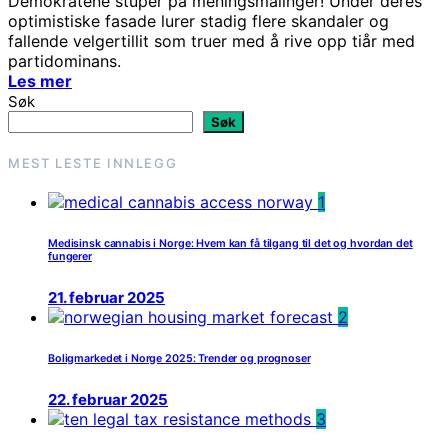
Demokratene stuper på meningsmålinger! Under deres
optimistiske fasade lurer stadig flere skandaler og
fallende velgertillit som truer med å rive opp tiår med
partidominans.
Les mer
Søk
Søk
MEST LESTE INNLEGG
1
Medisinsk cannabis i Norge: Hvem kan få tilgang til det og hvordan det
fungerer
21. februar 2025
2
Boligmarkedet i Norge 2025: Trender og prognoser
22. februar 2025
3