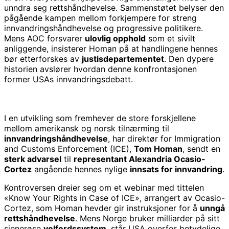
unndra seg rettshåndhevelse. Sammenstøtet belyser den
pågående kampen mellom forkjempere for streng
innvandringshåndhevelse og progressive politikere.
Mens AOC forsvarer
ulovlig opphold
som et sivilt
anliggende, insisterer Homan på at handlingene hennes
bør etterforskes av
justisdepartementet
. Den dypere
historien avslører hvordan denne konfrontasjonen
former USAs innvandringsdebatt.
I en utvikling som fremhever de store forskjellene
mellom amerikansk og norsk tilnærming til
innvandringshåndhevelse
, har direktør for Immigration
and Customs Enforcement (ICE),
Tom Homan
, sendt en
sterk advarsel
til
representant Alexandria Ocasio-
Cortez
angående hennes nylige
innsats for innvandring
.
Kontroversen dreier seg om et webinar med tittelen
«Know Your Rights in Case of ICE», arrangert av Ocasio-
Cortez, som Homan hevder gir instruksjoner for å
unngå
rettshåndhevelse
. Mens Norge bruker milliarder på sitt
sjenerøse
velferdssystem
, står USA overfor betydelige