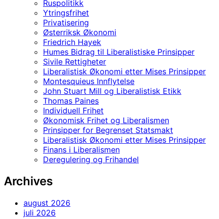
Ruspolitikk
Ytringsfrihet
Privatisering
Østerriksk Økonomi
Friedrich Hayek
Humes Bidrag til Liberalistiske Prinsipper
Sivile Rettigheter
Liberalistisk Økonomi etter Mises Prinsipper
Montesquieus Innflytelse
John Stuart Mill og Liberalistisk Etikk
Thomas Paines
Individuell Frihet
Økonomisk Frihet og Liberalismen
Prinsipper for Begrenset Statsmakt
Liberalistisk Økonomi etter Mises Prinsipper
Finans i Liberalismen
Deregulering og Frihandel
Archives
august 2026
juli 2026