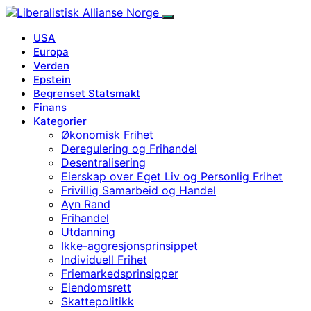
USA
Europa
Verden
Epstein
Begrenset Statsmakt
Finans
Kategorier
Økonomisk Frihet
Deregulering og Frihandel
Desentralisering
Eierskap over Eget Liv og Personlig Frihet
Frivillig Samarbeid og Handel
Ayn Rand
Frihandel
Utdanning
Ikke-aggresjonsprinsippet
Individuell Frihet
Friemarkedsprinsipper
Eiendomsrett
Skattepolitikk