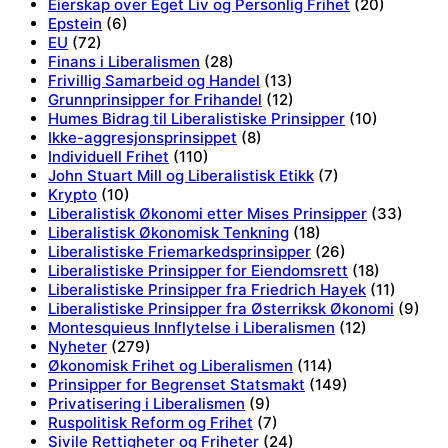
Eierskap over Eget Liv og Personlig Frihet
(20)
Epstein
(6)
EU
(72)
Finans i Liberalismen
(28)
Frivillig Samarbeid og Handel
(13)
Grunnprinsipper for Frihandel
(12)
Humes Bidrag til Liberalistiske Prinsipper
(10)
Ikke-aggresjonsprinsippet
(8)
Individuell Frihet
(110)
John Stuart Mill og Liberalistisk Etikk
(7)
Krypto
(10)
Liberalistisk Økonomi etter Mises Prinsipper
(33)
Liberalistisk Økonomisk Tenkning
(18)
Liberalistiske Friemarkedsprinsipper
(26)
Liberalistiske Prinsipper for Eiendomsrett
(18)
Liberalistiske Prinsipper fra Friedrich Hayek
(11)
Liberalistiske Prinsipper fra Østerriksk Økonomi
(9)
Montesquieus Innflytelse i Liberalismen
(12)
Nyheter
(279)
Økonomisk Frihet og Liberalismen
(114)
Prinsipper for Begrenset Statsmakt
(149)
Privatisering i Liberalismen
(9)
Ruspolitisk Reform og Frihet
(7)
Sivile Rettigheter og Friheter
(24)