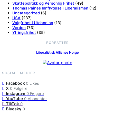
Skattepolitikk og Personlig Frihet
(49)
Thomas Paines Innflytelse i Liberalismen
(12)
Uncategorized
(6)
USA
(237)
Valgfrihet i Utdanning
(13)
Verden
(73)
Ytringsfrihet
(35)
FORFATTER
Liberalistisk Allianse Norge
SOSIALE MEDIER
Facebook
0
Likes
X
0
Følgere
Instagram
0
Følgere
YouTube
0
Abonenter
TikTok
0
Bluesky
0