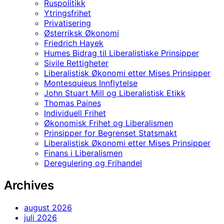
Ruspolitikk
Ytringsfrihet
Privatisering
Østerriksk Økonomi
Friedrich Hayek
Humes Bidrag til Liberalistiske Prinsipper
Sivile Rettigheter
Liberalistisk Økonomi etter Mises Prinsipper
Montesquieus Innflytelse
John Stuart Mill og Liberalistisk Etikk
Thomas Paines
Individuell Frihet
Økonomisk Frihet og Liberalismen
Prinsipper for Begrenset Statsmakt
Liberalistisk Økonomi etter Mises Prinsipper
Finans i Liberalismen
Deregulering og Frihandel
Archives
august 2026
juli 2026