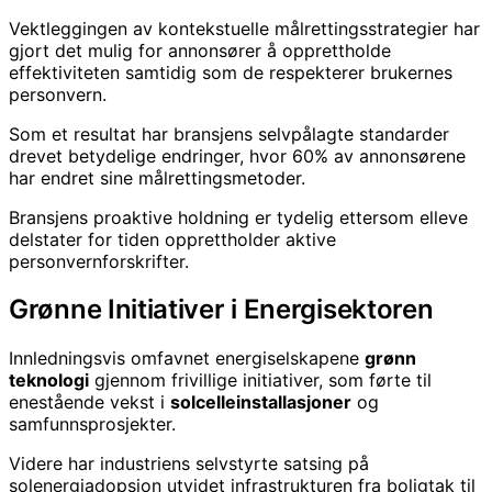
Vektleggingen av kontekstuelle målrettingsstrategier har
gjort det mulig for annonsører å opprettholde
effektiviteten samtidig som de respekterer brukernes
personvern.
Som et resultat har bransjens selvpålagte standarder
drevet betydelige endringer, hvor 60% av annonsørene
har endret sine målrettingsmetoder.
Bransjens proaktive holdning er tydelig ettersom elleve
delstater for tiden opprettholder aktive
personvernforskrifter.
Grønne Initiativer i Energisektoren
Innledningsvis omfavnet energiselskapene
grønn
teknologi
gjennom frivillige initiativer, som førte til
enestående vekst i
solcelleinstallasjoner
og
samfunnsprosjekter.
Videre har industriens selvstyrte satsing på
solenergiadopsjon utvidet infrastrukturen fra boligtak til