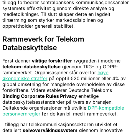
tillegg forbedrer sentralbankens kommunikasjonskanaler
systemets effektivitet gjennom direkte analyse og
medietolkninger. Til slutt skaper dette en lagdelt
tilnærming som styrker markedsdisiplinen og
opprettholder generell stabilitet.
Rammeverk for Telekom
Databeskyttelse
Først danner
viktige forskrifter
ryggraden i moderne
telekom-databeskyttelse
gjennom TKG- og GDPR-
rammeverket. Organisasjoner står overfor
høye
økonomiske straffer
på opptil €20 millioner eller 4% av
global omsetning for manglende overholdelse av disse
forskriftene. Videre etablerer Deutsche Telekoms
Binding Corporate Rules Privacy
enhetlige
databeskyttelsesstandarder på tvers av bransjen.
Deltakende organisasjoner må utvikle
DPF-kompatible
personvernregler
før de kan bli med i rammeverket.
I tillegg har telekommunikasjonssektoren utviklet et
detaljert
selvovervåkingssystem
gjennom innovative