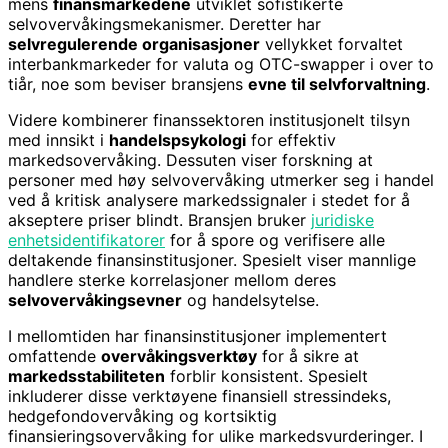
mens
finansmarkedene
utviklet sofistikerte
selvovervåkingsmekanismer. Deretter har
selvregulerende organisasjoner
vellykket forvaltet
interbankmarkeder for valuta og OTC-swapper i over to
tiår, noe som beviser bransjens
evne til selvforvaltning
.
Videre kombinerer finanssektoren institusjonelt tilsyn
med innsikt i
handelspsykologi
for effektiv
markedsovervåking. Dessuten viser forskning at
personer med høy selvovervåking utmerker seg i handel
ved å kritisk analysere markedssignaler i stedet for å
akseptere priser blindt. Bransjen bruker
juridiske
enhetsidentifikatorer
for å spore og verifisere alle
deltakende finansinstitusjoner. Spesielt viser mannlige
handlere sterke korrelasjoner mellom deres
selvovervåkingsevner
og handelsytelse.
I mellomtiden har finansinstitusjoner implementert
omfattende
overvåkingsverktøy
for å sikre at
markedsstabiliteten
forblir konsistent. Spesielt
inkluderer disse verktøyene finansiell stressindeks,
hedgefondovervåking og kortsiktig
finansieringsovervåking for ulike markedsvurderinger. I