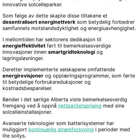
innovative solcelleparker.
Som følge av dette skapte disse tiltakene et
desentralisert energinettverk
som betydelig forbedrer
samfunnets motstandsdyktighet og energiuavhengighet.
I mellomtiden har sektorens dedikasjon til
energieffektivitet
ført til bemerkelsesverdige
innovasjoner innen
smartgridteknologi
og
lagringsløsninger.
Deretter implementerte selskapene omfattende
energirevisjoner
og opplæringsprogrammer, som førte
til betydelige forbruksreduksjoner og
kostnadsbesparelser.
Bønder i det sørlige Alberta viste bemerkelsesverdig
fremgang ved å oppnå
nettparitetsprising
med sine
solcelleinstallasjoner.
Avanserte teknologier som batterisystemer har
muliggjort
kontinuerlig strømforsyning
i perioder med
lite sollys.