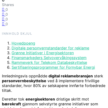
0
Shares
0
0
0
0
INNHOLD
SKJUL
Hovedpoeng
Digitale personvernstandarder for reklame
Grønne Initiativer i Energisektoren
Finansmarkeders Selvovervåkingssystem
Rammeverk for Telekom Databeskyttelse
Sertifiseringsprogrammer for Fornybar Energi
Innledningsvis oppnådde
digital reklamebransjen
sterk
personvernbeskyttelse
ved å implementere frivillige
standarder, hvor 80% av selskapene innførte forbedrede
tiltak.
Deretter tok
energisektoren
dristige skritt mot
bærekraft
gjennom selvstyrte grønne initiativer som