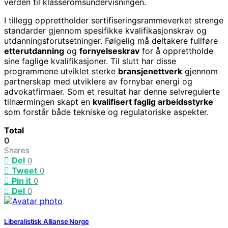
verden til klasseromsundervisningen.
I tillegg opprettholder sertifiseringsrammeverket strenge
standarder gjennom spesifikke kvalifikasjonskrav og
utdanningsforutsetninger. Følgelig må deltakere fullføre
etterutdanning
og
fornyelseskrav
for å opprettholde
sine faglige kvalifikasjoner. Til slutt har disse
programmene utviklet sterke
bransjenettverk
gjennom
partnerskap med utviklere av fornybar energi og
advokatfirmaer. Som et resultat har denne selvregulerte
tilnærmingen skapt en
kvalifisert faglig arbeidsstyrke
som forstår både tekniske og regulatoriske aspekter.
Total
0
Shares
Del
0
Tweet
0
Pin it
0
Del
0
Liberalistisk Allianse Norge