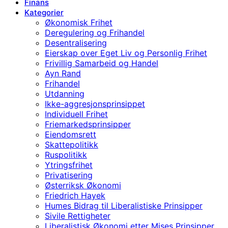
Finans
Kategorier
Økonomisk Frihet
Deregulering og Frihandel
Desentralisering
Eierskap over Eget Liv og Personlig Frihet
Frivillig Samarbeid og Handel
Ayn Rand
Frihandel
Utdanning
Ikke-aggresjonsprinsippet
Individuell Frihet
Friemarkedsprinsipper
Eiendomsrett
Skattepolitikk
Ruspolitikk
Ytringsfrihet
Privatisering
Østerriksk Økonomi
Friedrich Hayek
Humes Bidrag til Liberalistiske Prinsipper
Sivile Rettigheter
Liberalistisk Økonomi etter Mises Prinsipper