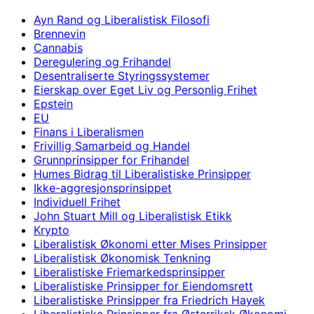
Ayn Rand og Liberalistisk Filosofi
Brennevin
Cannabis
Deregulering og Frihandel
Desentraliserte Styringssystemer
Eierskap over Eget Liv og Personlig Frihet
Epstein
EU
Finans i Liberalismen
Frivillig Samarbeid og Handel
Grunnprinsipper for Frihandel
Humes Bidrag til Liberalistiske Prinsipper
Ikke-aggresjonsprinsippet
Individuell Frihet
John Stuart Mill og Liberalistisk Etikk
Krypto
Liberalistisk Økonomi etter Mises Prinsipper
Liberalistisk Økonomisk Tenkning
Liberalistiske Friemarkedsprinsipper
Liberalistiske Prinsipper for Eiendomsrett
Liberalistiske Prinsipper fra Friedrich Hayek
Liberalistiske Prinsipper fra Østerriksk Økonomi