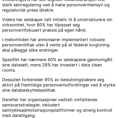
sterk selvregulering ved å møte personvernhensyn og
regulatorisk press direkte.
Videre har selskaper tatt initiativ til å omstrukturere sin
virksomhet, hvor 80% har tilpasset seg
personvernfokusert praksis på egen hånd.
I mellomtiden har annonsører implementert robuste
personverntiltak uten å vente på at føderal lovgivning
skal pålegge slike endringer.
Spesifikt har nærmere 60% av selskapene gjennomgått
sine datasett, mens 28% har investert i data clean
rooms.
Dessuten forbereder 95% av beslutningstakere seg
aktivt på fremtidige personvernutfordringer ved å styrke
sine databeskyttelsestiltak.
Deretter har organisasjoner vedtatt omfattende
samsvarsstrategier, inkludert
samtykkeadministrasjonsplattformer og streng kontroll
med datatilgang.