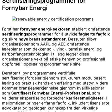
Sertifiseringsprogrammer for
Fornybar Energi
Først har
fornybar energi-sektoren
etablert omfattende
sertifiseringsprogrammer
for å utvikle
faglærte fagfolk
og sikre
høye bransjestandarder
. Dessuten tilbyr
organisasjoner som AAPL og AEE omfattende
læreplaner som dekker sol-, vind-, termisk energi og
karbonfangstteknologier. I tillegg legger disse
organisasjonene vekt på etiske hensyn og profesjonell
oppførsel i opplæringsprogrammene sine.
Deretter tilbyr programmene verdifulle
sertifiseringsfordeler gjennom strukturert modulbasert
læring og praktisk hands-on erfaring med utstyr. Videre
kommer bransjeanerkjennelse gjennom kvalifikasjoner
som
Sertifisert Fornybar Energi-Professional
, som
validerer ekspertise og forbedrer
karrieremuligheter
. I
mellomtiden bringer erfarne fagfolk, inkludert lisensierte
advokater og geologer, kunnskap fra den virkelige