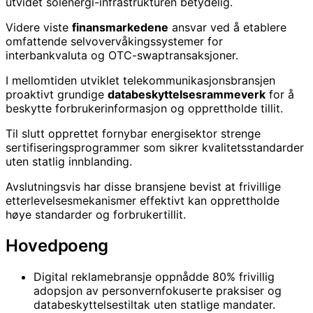
utvidet solenergi-infrastrukturen betydelig.
Videre viste
finansmarkedene
ansvar ved å etablere
omfattende selvovervåkingssystemer for
interbankvaluta og OTC-swaptransaksjoner.
I mellomtiden utviklet telekommunikasjonsbransjen
proaktivt grundige
databeskyttelsesrammeverk
for å
beskytte forbrukerinformasjon og opprettholde tillit.
Til slutt opprettet fornybar energisektor strenge
sertifiseringsprogrammer som sikrer kvalitetsstandarder
uten statlig innblanding.
Avslutningsvis har disse bransjene bevist at frivillige
etterlevelsesmekanismer effektivt kan opprettholde
høye standarder og forbrukertillit.
Hovedpoeng
Digital reklamebransje oppnådde 80% frivillig
adopsjon av personvernfokuserte praksiser og
databeskyttelsestiltak uten statlige mandater.