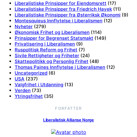
Liberalistiske Prinsipper for Eiendomsrett
(17)
Liberalistiske Prinsipper fra Friedrich Hayek
(11)
Liberalistiske Prinsipper fra Østerriksk Økonomi
(9)
Montesquieus Innflytelse i Liberalismen
(12)
Nyheter
(279)
Økonomisk Frihet og Liberalismen
(114)
Prinsipper for Begrenset Statsmakt
(149)
Privatisering i Liberalismen
(9)
Ruspolitisk Reform og Frihet
(7)
Sivile Rettigheter og Friheter
(24)
Skattepolitikk og Personlig Frihet
(48)
Thomas Paines Innflytelse i Liberalismen
(12)
Uncategorized
(6)
USA
(237)
Valgfrihet i Utdanning
(13)
Verden
(73)
Ytringsfrihet
(35)
FORFATTER
Liberalistisk Allianse Norge