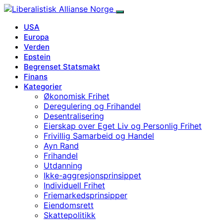
USA
Europa
Verden
Epstein
Begrenset Statsmakt
Finans
Kategorier
Økonomisk Frihet
Deregulering og Frihandel
Desentralisering
Eierskap over Eget Liv og Personlig Frihet
Frivillig Samarbeid og Handel
Ayn Rand
Frihandel
Utdanning
Ikke-aggresjonsprinsippet
Individuell Frihet
Friemarkedsprinsipper
Eiendomsrett
Skattepolitikk