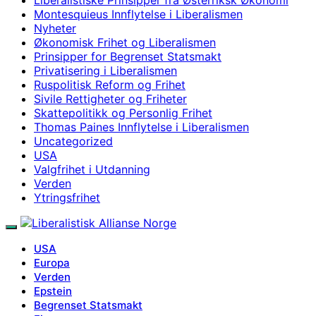
Montesquieus Innflytelse i Liberalismen
Nyheter
Økonomisk Frihet og Liberalismen
Prinsipper for Begrenset Statsmakt
Privatisering i Liberalismen
Ruspolitisk Reform og Frihet
Sivile Rettigheter og Friheter
Skattepolitikk og Personlig Frihet
Thomas Paines Innflytelse i Liberalismen
Uncategorized
USA
Valgfrihet i Utdanning
Verden
Ytringsfrihet
USA
Europa
Verden
Epstein
Begrenset Statsmakt