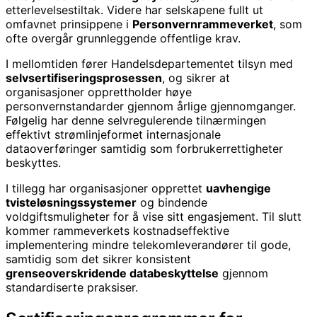
etterlevelsestiltak. Videre har selskapene fullt ut
omfavnet prinsippene i
Personvernrammeverket
, som
ofte overgår grunnleggende offentlige krav.
I mellomtiden fører Handelsdepartementet tilsyn med
selvsertifiseringsprosessen
, og sikrer at
organisasjoner opprettholder høye
personvernstandarder gjennom årlige gjennomganger.
Følgelig har denne selvregulerende tilnærmingen
effektivt strømlinjeformet internasjonale
dataoverføringer samtidig som forbrukerrettigheter
beskyttes.
I tillegg har organisasjoner opprettet
uavhengige
tvisteløsningssystemer
og bindende
voldgiftsmuligheter for å vise sitt engasjement. Til slutt
kommer rammeverkets kostnadseffektive
implementering mindre telekomleverandører til gode,
samtidig som det sikrer konsistent
grenseoverskridende databeskyttelse
gjennom
standardiserte praksiser.