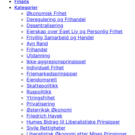
Finans
Kategorier
Økonomisk Frihet
Deregulering og Frihandel
Desentralisering
Eierskap over Eget Liv og Personlig Frihet
Frivillig Samarbeid og Handel
Ayn Rand
Frihandel
Utdanning
Ikke-aggresjonsprinsippet
Individuell Frihet
Friemarkedsprinsipper
Eiendomsrett
Skattepolitikk
Ruspolitikk
Ytringsfrihet
Privatisering
Østerriksk Økonomi
Friedrich Hayek
Humes Bidrag til Liberalistiske Prinsipper
Sivile Rettigheter
Liberalistisk Økonomi etter Mises Prinsipper