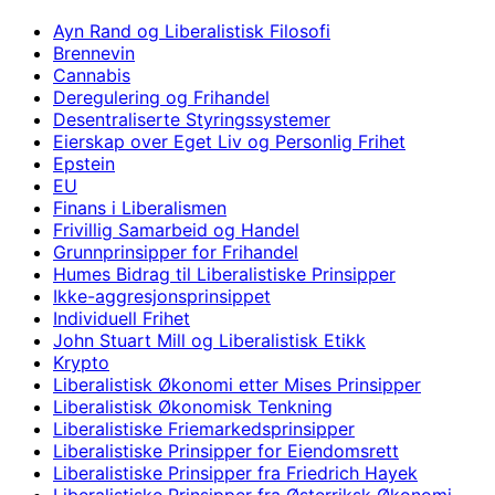
Ayn Rand og Liberalistisk Filosofi
Brennevin
Cannabis
Deregulering og Frihandel
Desentraliserte Styringssystemer
Eierskap over Eget Liv og Personlig Frihet
Epstein
EU
Finans i Liberalismen
Frivillig Samarbeid og Handel
Grunnprinsipper for Frihandel
Humes Bidrag til Liberalistiske Prinsipper
Ikke-aggresjonsprinsippet
Individuell Frihet
John Stuart Mill og Liberalistisk Etikk
Krypto
Liberalistisk Økonomi etter Mises Prinsipper
Liberalistisk Økonomisk Tenkning
Liberalistiske Friemarkedsprinsipper
Liberalistiske Prinsipper for Eiendomsrett
Liberalistiske Prinsipper fra Friedrich Hayek
Liberalistiske Prinsipper fra Østerriksk Økonomi