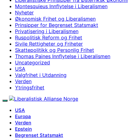
Montesquieus Innflytelse i Liberalismen
Nyheter
Økonomisk Frihet og Liberalismen
Prinsipper for Begrenset Statsmakt
Privatisering i Liberalismen
Ruspolitisk Reform og Frihet
Sivile Rettigheter og Friheter
Skattepolitikk og Personlig Frihet
Thomas Paines Innflytelse i Liberalismen
Uncategorized
USA
Valgfrihet i Utdanning
Verden
Ytringsfrihet
USA
Europa
Verden
Epstein
Begrenset Statsmakt