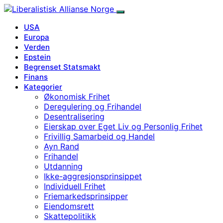
USA
Europa
Verden
Epstein
Begrenset Statsmakt
Finans
Kategorier
Økonomisk Frihet
Deregulering og Frihandel
Desentralisering
Eierskap over Eget Liv og Personlig Frihet
Frivillig Samarbeid og Handel
Ayn Rand
Frihandel
Utdanning
Ikke-aggresjonsprinsippet
Individuell Frihet
Friemarkedsprinsipper
Eiendomsrett
Skattepolitikk