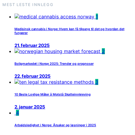
MEST LESTE INNLEGG
1
Medisinsk cannabis i Norge: Hvem kan få tilgang til det og hvordan det
fungerer
21. februar 2025
2
Boligmarkedet i Norge 2025: Trender og prognoser
22. februar 2025
3
10 Beste Lovlige Måter å Motstå Skatteinnkreving
2. januar 2025
4
Arbeidsledighet i Norge: Årsaker og løsninger i 2025