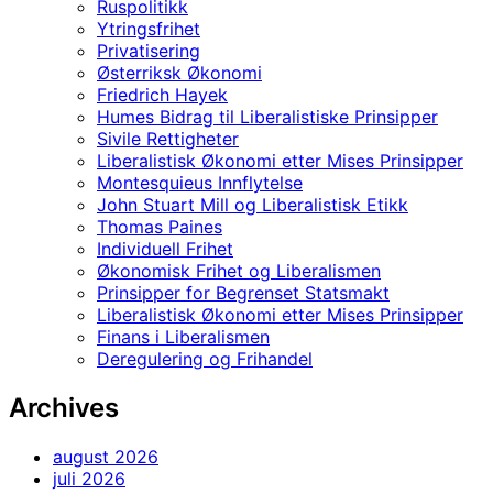
Ruspolitikk
Ytringsfrihet
Privatisering
Østerriksk Økonomi
Friedrich Hayek
Humes Bidrag til Liberalistiske Prinsipper
Sivile Rettigheter
Liberalistisk Økonomi etter Mises Prinsipper
Montesquieus Innflytelse
John Stuart Mill og Liberalistisk Etikk
Thomas Paines
Individuell Frihet
Økonomisk Frihet og Liberalismen
Prinsipper for Begrenset Statsmakt
Liberalistisk Økonomi etter Mises Prinsipper
Finans i Liberalismen
Deregulering og Frihandel
Archives
august 2026
juli 2026