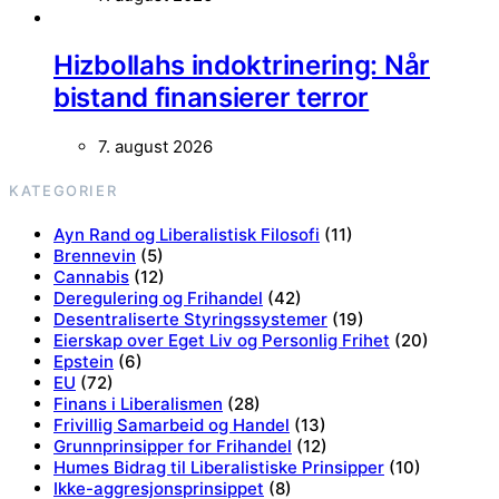
Hizbollahs indoktrinering: Når
bistand finansierer terror
7. august 2026
KATEGORIER
Ayn Rand og Liberalistisk Filosofi
(11)
Brennevin
(5)
Cannabis
(12)
Deregulering og Frihandel
(42)
Desentraliserte Styringssystemer
(19)
Eierskap over Eget Liv og Personlig Frihet
(20)
Epstein
(6)
EU
(72)
Finans i Liberalismen
(28)
Frivillig Samarbeid og Handel
(13)
Grunnprinsipper for Frihandel
(12)
Humes Bidrag til Liberalistiske Prinsipper
(10)
Ikke-aggresjonsprinsippet
(8)