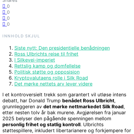
Shares
0
0
0
0
INNHOLD
SKJUL
Siste nytt: Den presidentielle benådningen
Ross Ulbrichts reise til frihet
I Silkevei-imperiet
Rettslig kamp og domfellelse
Politisk støtte og opposisjon
Kryptovalutaens rolle i Silk Road
Det mørke nettets arv lever videre
I et kontroversielt trekk som garantert vil utløse intens
debatt, har Donald Trump
benådet Ross Ulbricht
,
grunnleggeren av
det mørke nettmarkedet Silk Road
,
etter nesten tolv år bak murene. Avgjørelsen fra januar
2025 belyser den pågående spenningen mellom
personlig frihet og statlig kontroll
. Ulbrichts
støttespillere, inkludert libertarianere og forkjempere for