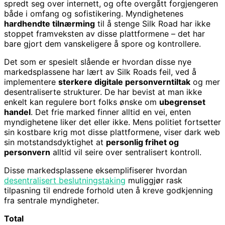
spredt seg over internett, og ofte overgått forgjengeren
både i omfang og sofistikering. Myndighetenes
hardhendte tilnærming
til å stenge Silk Road har ikke
stoppet framveksten av disse plattformene – det har
bare gjort dem vanskeligere å spore og kontrollere.
Det som er spesielt slående er hvordan disse nye
markedsplassene har lært av Silk Roads feil, ved å
implementere
sterkere digitale personverntiltak
og mer
desentraliserte strukturer. De har bevist at man ikke
enkelt kan regulere bort folks ønske om
ubegrenset
handel
. Det frie marked finner alltid en vei, enten
myndighetene liker det eller ikke. Mens politiet fortsetter
sin kostbare krig mot disse plattformene, viser dark web
sin motstandsdyktighet at
personlig frihet og
personvern
alltid vil seire over sentralisert kontroll.
Disse markedsplassene eksemplifiserer hvordan
desentralisert beslutningstaking
muliggjør rask
tilpasning til endrede forhold uten å kreve godkjenning
fra sentrale myndigheter.
Total