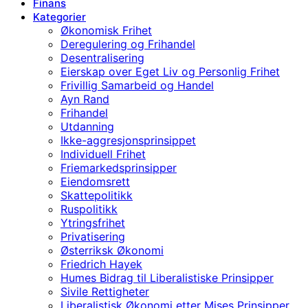
Finans
Kategorier
Økonomisk Frihet
Deregulering og Frihandel
Desentralisering
Eierskap over Eget Liv og Personlig Frihet
Frivillig Samarbeid og Handel
Ayn Rand
Frihandel
Utdanning
Ikke-aggresjonsprinsippet
Individuell Frihet
Friemarkedsprinsipper
Eiendomsrett
Skattepolitikk
Ruspolitikk
Ytringsfrihet
Privatisering
Østerriksk Økonomi
Friedrich Hayek
Humes Bidrag til Liberalistiske Prinsipper
Sivile Rettigheter
Liberalistisk Økonomi etter Mises Prinsipper