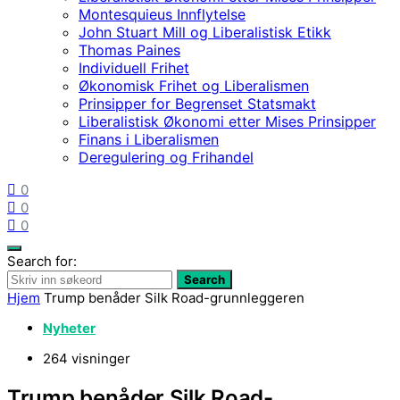
Montesquieus Innflytelse
John Stuart Mill og Liberalistisk Etikk
Thomas Paines
Individuell Frihet
Økonomisk Frihet og Liberalismen
Prinsipper for Begrenset Statsmakt
Liberalistisk Økonomi etter Mises Prinsipper
Finans i Liberalismen
Deregulering og Frihandel
0
0
0
Search for:
Search
Hjem
Trump benåder Silk Road-grunnleggeren
Nyheter
264 visninger
Trump benåder Silk Road-