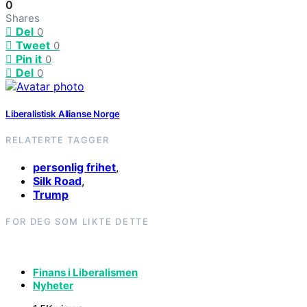
0
Shares
Del
0
Tweet
0
Pin it
0
Del
0
Liberalistisk Allianse Norge
RELATERTE TAGGER
personlig frihet
,
Silk Road
,
Trump
FOR DEG SOM LIKTE DETTE
Finans i Liberalismen
Nyheter