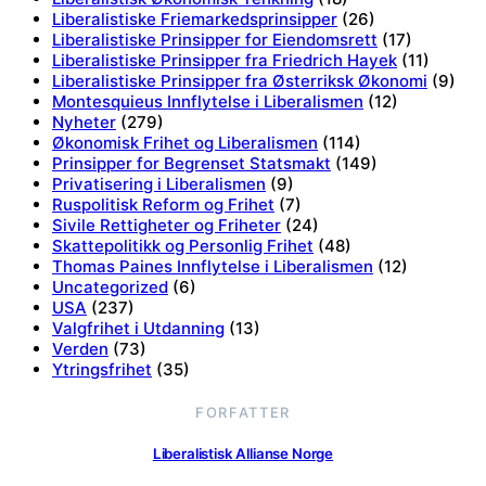
Liberalistiske Friemarkedsprinsipper
(26)
Liberalistiske Prinsipper for Eiendomsrett
(17)
Liberalistiske Prinsipper fra Friedrich Hayek
(11)
Liberalistiske Prinsipper fra Østerriksk Økonomi
(9)
Montesquieus Innflytelse i Liberalismen
(12)
Nyheter
(279)
Økonomisk Frihet og Liberalismen
(114)
Prinsipper for Begrenset Statsmakt
(149)
Privatisering i Liberalismen
(9)
Ruspolitisk Reform og Frihet
(7)
Sivile Rettigheter og Friheter
(24)
Skattepolitikk og Personlig Frihet
(48)
Thomas Paines Innflytelse i Liberalismen
(12)
Uncategorized
(6)
USA
(237)
Valgfrihet i Utdanning
(13)
Verden
(73)
Ytringsfrihet
(35)
FORFATTER
Liberalistisk Allianse Norge