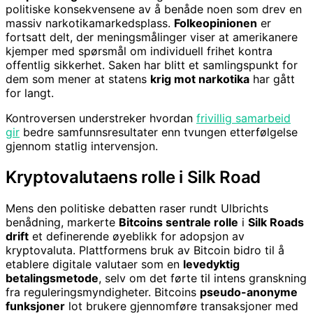
politiske konsekvensene av å benåde noen som drev en
massiv narkotikamarkedsplass.
Folkeopinionen
er
fortsatt delt, der meningsmålinger viser at amerikanere
kjemper med spørsmål om individuell frihet kontra
offentlig sikkerhet. Saken har blitt et samlingspunkt for
dem som mener at statens
krig mot narkotika
har gått
for langt.
Kontroversen understreker hvordan
frivillig samarbeid
gir
bedre samfunnsresultater enn tvungen etterfølgelse
gjennom statlig intervensjon.
Kryptovalutaens rolle i Silk Road
Mens den politiske debatten raser rundt Ulbrichts
benådning, markerte
Bitcoins sentrale rolle
i
Silk Roads
drift
et definerende øyeblikk for adopsjon av
kryptovaluta. Plattformens bruk av Bitcoin bidro til å
etablere digitale valutaer som en
levedyktig
betalingsmetode
, selv om det førte til intens granskning
fra reguleringsmyndigheter. Bitcoins
pseudo-anonyme
funksjoner
lot brukere gjennomføre transaksjoner med