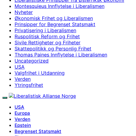
Montesquieus Innflytelse i Liberalismen
Nyheter
Økonomisk Frihet og Liberalismen
Prinsipper for Begrenset Statsmakt
Privatisering i Liberalismen
Ruspolitisk Reform og Frihet
Sivile Rettigheter og Friheter
Skattepolitikk og Personlig Frihet
Thomas Paines Innflytelse i Liberalismen
Uncategorized
USA
Valgfrihet i Utdanning
Verden
Ytringsfrihet
USA
Europa
Verden
Epstein
Begrenset Statsmakt