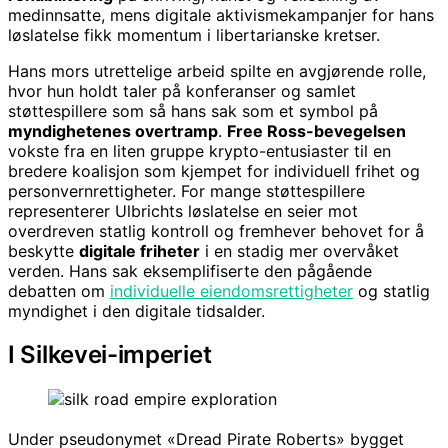
medinnsatte, mens digitale aktivismekampanjer for hans
løslatelse fikk momentum i libertarianske kretser.
Hans mors utrettelige arbeid spilte en avgjørende rolle,
hvor hun holdt taler på konferanser og samlet
støttespillere som så hans sak som et symbol på
myndighetenes overtramp
.
Free Ross-bevegelsen
vokste fra en liten gruppe krypto-entusiaster til en
bredere koalisjon som kjempet for individuell frihet og
personvernrettigheter. For mange støttespillere
representerer Ulbrichts løslatelse en seier mot
overdreven statlig kontroll og fremhever behovet for å
beskytte
digitale friheter
i en stadig mer overvåket
verden. Hans sak eksemplifiserte den pågående
debatten om
individuelle eiendomsrettigheter
og statlig
myndighet i den digitale tidsalder.
I Silkevei-imperiet
Under pseudonymet «Dread Pirate Roberts» bygget