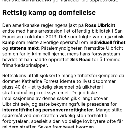
Rettslig kamp og domfellelse
Den amerikanske regjeringens jakt på
Ross Ulbricht
endte med hans arrestasjon i et offentlig bibliotek i San
Francisco i oktober 2013. Det som fulgte var en
juridisk
kamp
som reiste alvorlige spørsmål om
individuell frihet
og
statens makt
. Påtalemyndigheten fremstilte Ulbricht
som en farlig kriminell hjerne, mens hans forsvarsteam
hevdet at han hadde opprettet
Silk Road
for å fremme
frimarkedsprinsipper.
Rettsakens utfall sjokkerte mange frihetsforkjempere da
dommer Katherine Forrest idømte to livstidsdommer
pluss 40 år – et tydelig eksempel på ulikheter i
straffeutmåling i rettssystemet. De juridiske
implikasjonene av denne saken gikk langt utover
Ulbricht selv, og satte bekymringsfulle presedens for
internettfrihet og personvernrettigheter
. Mange stilte
spørsmål ved om straffen virkelig sto i forhold til
forbrytelsen, spesielt siden voldelige lovbrytere ofte får
mildere straffer. Saken fremhevet hvordan