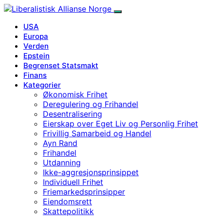
USA
Europa
Verden
Epstein
Begrenset Statsmakt
Finans
Kategorier
Økonomisk Frihet
Deregulering og Frihandel
Desentralisering
Eierskap over Eget Liv og Personlig Frihet
Frivillig Samarbeid og Handel
Ayn Rand
Frihandel
Utdanning
Ikke-aggresjonsprinsippet
Individuell Frihet
Friemarkedsprinsipper
Eiendomsrett
Skattepolitikk