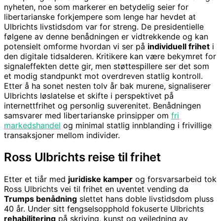
nyheten, noe som markerer en betydelig seier for
libertarianske forkjempere som lenge har hevdet at
Ulbrichts livstidsdom var for streng. De presidentielle
følgene av denne benådningen er vidtrekkende og kan
potensielt omforme hvordan vi ser på
individuell frihet
i
den digitale tidsalderen. Kritikere kan være bekymret for
signaleffekten dette gir, men støttespillere ser det som
et modig standpunkt mot overdreven statlig kontroll.
Etter å ha sonet nesten tolv år bak murene, signaliserer
Ulbrichts løslatelse et skifte i perspektivet på
internettfrihet og personlig suverenitet. Benådningen
samsvarer med libertarianske prinsipper om
fri
markedshandel
og minimal statlig innblanding i frivillige
transaksjoner mellom individer.
Ross Ulbrichts reise til frihet
Etter et tiår med
juridiske kamper
og forsvarsarbeid tok
Ross Ulbrichts vei til frihet en uventet vending da
Trumps benådning
slettet hans doble livstidsdom pluss
40 år. Under sitt fengselsopphold fokuserte Ulbrichts
rehabilitering
på skriving, kunst og veiledning av