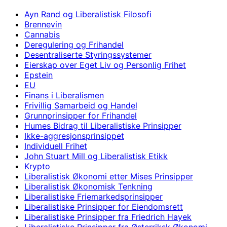
Ayn Rand og Liberalistisk Filosofi
Brennevin
Cannabis
Deregulering og Frihandel
Desentraliserte Styringssystemer
Eierskap over Eget Liv og Personlig Frihet
Epstein
EU
Finans i Liberalismen
Frivillig Samarbeid og Handel
Grunnprinsipper for Frihandel
Humes Bidrag til Liberalistiske Prinsipper
Ikke-aggresjonsprinsippet
Individuell Frihet
John Stuart Mill og Liberalistisk Etikk
Krypto
Liberalistisk Økonomi etter Mises Prinsipper
Liberalistisk Økonomisk Tenkning
Liberalistiske Friemarkedsprinsipper
Liberalistiske Prinsipper for Eiendomsrett
Liberalistiske Prinsipper fra Friedrich Hayek
Liberalistiske Prinsipper fra Østerriksk Økonomi