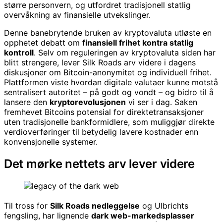
større personvern, og utfordret tradisjonell statlig
overvåkning av finansielle utvekslinger.
Denne banebrytende bruken av kryptovaluta utløste en
opphetet debatt om
finansiell frihet kontra statlig
kontroll
. Selv om reguleringen av kryptovaluta siden har
blitt strengere, lever Silk Roads arv videre i dagens
diskusjoner om Bitcoin-anonymitet og individuell frihet.
Plattformen viste hvordan digitale valutaer kunne motstå
sentralisert autoritet – på godt og vondt – og bidro til å
lansere den
kryptorevolusjonen
vi ser i dag. Saken
fremhevet Bitcoins potensial for direktetransaksjoner
uten tradisjonelle bankformidlere, som muliggjør direkte
verdioverføringer til betydelig lavere kostnader enn
konvensjonelle systemer.
Det mørke nettets arv lever videre
Til tross for
Silk Roads nedleggelse
og Ulbrichts
fengsling, har lignende
dark web-markedsplasser