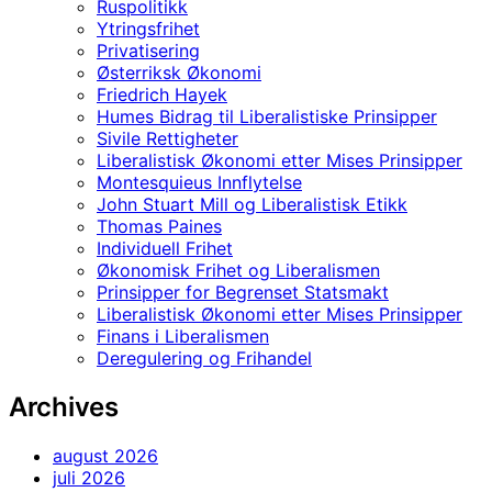
Ruspolitikk
Ytringsfrihet
Privatisering
Østerriksk Økonomi
Friedrich Hayek
Humes Bidrag til Liberalistiske Prinsipper
Sivile Rettigheter
Liberalistisk Økonomi etter Mises Prinsipper
Montesquieus Innflytelse
John Stuart Mill og Liberalistisk Etikk
Thomas Paines
Individuell Frihet
Økonomisk Frihet og Liberalismen
Prinsipper for Begrenset Statsmakt
Liberalistisk Økonomi etter Mises Prinsipper
Finans i Liberalismen
Deregulering og Frihandel
Archives
august 2026
juli 2026