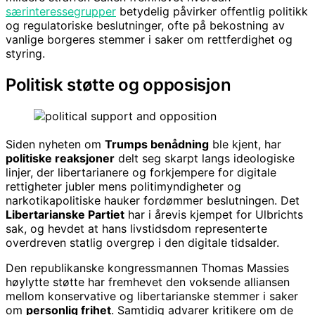
særinteressegrupper
betydelig påvirker offentlig politikk
og regulatoriske beslutninger, ofte på bekostning av
vanlige borgeres stemmer i saker om rettferdighet og
styring.
Politisk støtte og opposisjon
Siden nyheten om
Trumps benådning
ble kjent, har
politiske reaksjoner
delt seg skarpt langs ideologiske
linjer, der libertarianere og forkjempere for digitale
rettigheter jubler mens politimyndigheter og
narkotikapolitiske hauker fordømmer beslutningen. Det
Libertarianske Partiet
har i årevis kjempet for Ulbrichts
sak, og hevdet at hans livstidsdom representerte
overdreven statlig overgrep i den digitale tidsalder.
Den republikanske kongressmannen Thomas Massies
høylytte støtte har fremhevet den voksende alliansen
mellom konservative og libertarianske stemmer i saker
om
personlig frihet
. Samtidig advarer kritikere om de