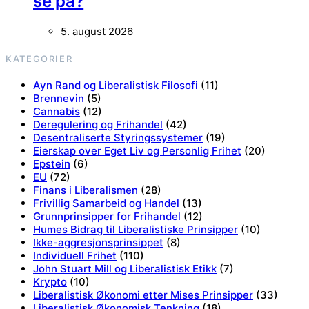
se på?
5. august 2026
KATEGORIER
Ayn Rand og Liberalistisk Filosofi
(11)
Brennevin
(5)
Cannabis
(12)
Deregulering og Frihandel
(42)
Desentraliserte Styringssystemer
(19)
Eierskap over Eget Liv og Personlig Frihet
(20)
Epstein
(6)
EU
(72)
Finans i Liberalismen
(28)
Frivillig Samarbeid og Handel
(13)
Grunnprinsipper for Frihandel
(12)
Humes Bidrag til Liberalistiske Prinsipper
(10)
Ikke-aggresjonsprinsippet
(8)
Individuell Frihet
(110)
John Stuart Mill og Liberalistisk Etikk
(7)
Krypto
(10)
Liberalistisk Økonomi etter Mises Prinsipper
(33)
Liberalistisk Økonomisk Tenkning
(18)