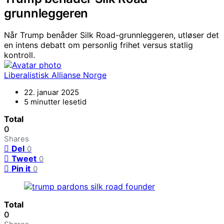
grunnleggeren
Når Trump benåder Silk Road-grunnleggeren, utløser det
en intens debatt om personlig frihet versus statlig
kontroll.
Liberalistisk Allianse Norge
22. januar 2025
5 minutter lesetid
Total
0
Shares
Del
0
Tweet
0
Pin it
0
Total
0