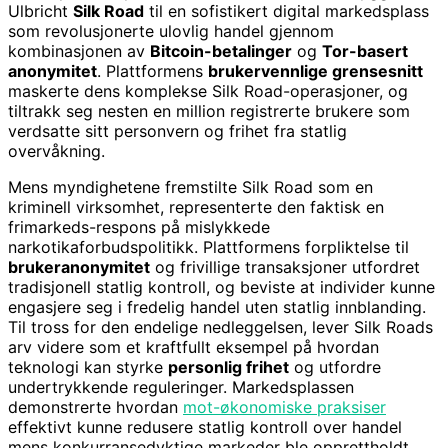
Ulbricht
Silk Road
til en sofistikert digital markedsplass
som revolusjonerte ulovlig handel gjennom
kombinasjonen av
Bitcoin-betalinger
og
Tor-basert
anonymitet
. Plattformens
brukervennlige grensesnitt
maskerte dens komplekse Silk Road-operasjoner, og
tiltrakk seg nesten en million registrerte brukere som
verdsatte sitt personvern og frihet fra statlig
overvåkning.
Mens myndighetene fremstilte Silk Road som en
kriminell virksomhet, representerte den faktisk en
frimarkeds-respons på mislykkede
narkotikaforbudspolitikk. Plattformens forpliktelse til
brukeranonymitet
og frivillige transaksjoner utfordret
tradisjonell statlig kontroll, og beviste at individer kunne
engasjere seg i fredelig handel uten statlig innblanding.
Til tross for den endelige nedleggelsen, lever Silk Roads
arv videre som et kraftfullt eksempel på hvordan
teknologi kan styrke
personlig frihet
og utfordre
undertrykkende reguleringer. Markedsplassen
demonstrerte hvordan
mot-økonomiske praksiser
effektivt kunne redusere statlig kontroll over handel
mens konkurransedyktige markeder ble opprettholdt.