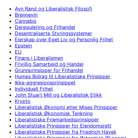
Ayn Rand og Liberalistisk Filosofi
Brennevin
Cannabis
Deregulering og Frihandel
Desentraliserte Styringssystemer
Eierskap over Eget Liv og Personlig Frihet
Epstein
EU
Finans i Liberalismen
Frivillig Samarbeid og Handel
Grunnprinsipper for Frihandel
Humes Bidrag til Liberalistiske Prinsipper
Ikke-aggresjonsprinsippet
Individuell Frihet
John Stuart Mill og Liberalistisk Etikk
Krypto
Liberalistisk Økonomi etter Mises Prinsipper
Liberalistisk Økonomisk Tenkning
Liberalistiske Friemarkedsprinsipper
Liberalistiske Prinsipper for Eiendomsrett
Liberalistiske Prinsipper fra Friedrich Hayek
Liberalistiske Prinsipper fra Østerriksk Økonomi