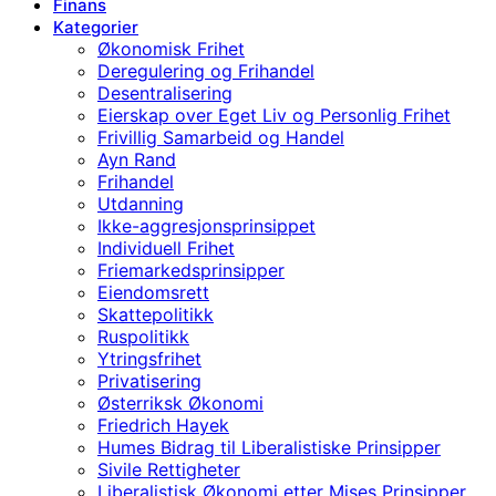
Finans
Kategorier
Økonomisk Frihet
Deregulering og Frihandel
Desentralisering
Eierskap over Eget Liv og Personlig Frihet
Frivillig Samarbeid og Handel
Ayn Rand
Frihandel
Utdanning
Ikke-aggresjonsprinsippet
Individuell Frihet
Friemarkedsprinsipper
Eiendomsrett
Skattepolitikk
Ruspolitikk
Ytringsfrihet
Privatisering
Østerriksk Økonomi
Friedrich Hayek
Humes Bidrag til Liberalistiske Prinsipper
Sivile Rettigheter
Liberalistisk Økonomi etter Mises Prinsipper