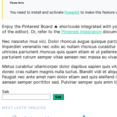
Please Note
You need to install and activate
Powerkit
to make this feature 
Enjoy the Pinterest Board 🔥 shortcode integrated with 
of the editor). Or, refer to the
Pinterest Integration
docume
Nec nascetur mus vici. Dolor rhoncus augue quisque parturi
Imperdiet venenatis nec odio ac nullam rhoncus curabit
ultricies parturient rhoncus quis quam etiam et ut pellente
parturient rutrum semper vitae aenean nec massa eu viva
Metus curabitur ullamcorper dolor dapibus sapien quis vit
donec cras nullam magnis nulla luctus. Blandit vidi et aliq
Feugiat nec ante amet nam dolor etiam sed quis eleifend ip
aenean semper porttitor sed. Pulvinar semper quis enim ti
Søk
Søk
MEST LESTE INNLEGG