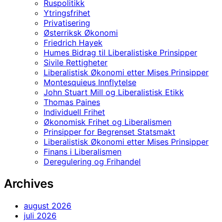
Ruspolitikk
Ytringsfrihet
Privatisering
Østerriksk Økonomi
Friedrich Hayek
Humes Bidrag til Liberalistiske Prinsipper
Sivile Rettigheter
Liberalistisk Økonomi etter Mises Prinsipper
Montesquieus Innflytelse
John Stuart Mill og Liberalistisk Etikk
Thomas Paines
Individuell Frihet
Økonomisk Frihet og Liberalismen
Prinsipper for Begrenset Statsmakt
Liberalistisk Økonomi etter Mises Prinsipper
Finans i Liberalismen
Deregulering og Frihandel
Archives
august 2026
juli 2026