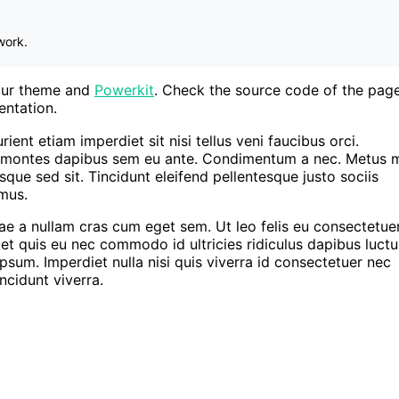
work.
your theme and
Powerkit
. Check the source code of the page
ntation.
ent etiam imperdiet sit nisi tellus veni faucibus orci.
ur montes dapibus sem eu ante. Condimentum a nec. Metus 
sque sed sit. Tincidunt eleifend pellentesque justo sociis
mus.
ae a nullam cras cum eget sem. Ut leo felis eu consectetue
uet quis eu nec commodo id ultricies ridiculus dapibus luctu
sum. Imperdiet nulla nisi quis viverra id consectetuer nec
ncidunt viverra.