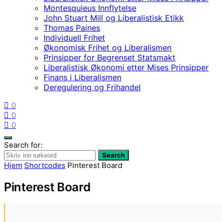
Montesquieus Innflytelse
John Stuart Mill og Liberalistisk Etikk
Thomas Paines
Individuell Frihet
Økonomisk Frihet og Liberalismen
Prinsipper for Begrenset Statsmakt
Liberalistisk Økonomi etter Mises Prinsipper
Finans i Liberalismen
Deregulering og Frihandel
0
0
0
Search for:
Search
Hjem
Shortcodes
Pinterest Board
Pinterest Board