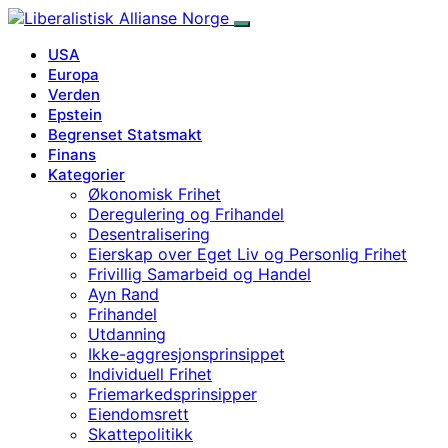
USA
Europa
Verden
Epstein
Begrenset Statsmakt
Finans
Kategorier
Økonomisk Frihet
Deregulering og Frihandel
Desentralisering
Eierskap over Eget Liv og Personlig Frihet
Frivillig Samarbeid og Handel
Ayn Rand
Frihandel
Utdanning
Ikke-aggresjonsprinsippet
Individuell Frihet
Friemarkedsprinsipper
Eiendomsrett
Skattepolitikk